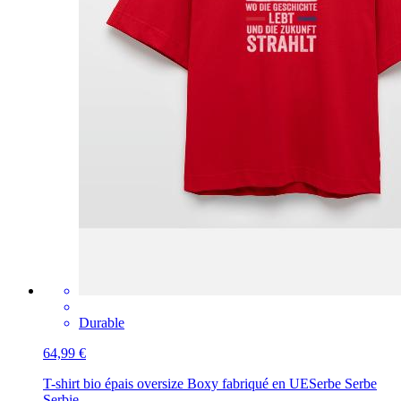
Durable
64,99 €
T-shirt bio épais oversize Boxy fabriqué en UE
Serbe Serbe
Serbie