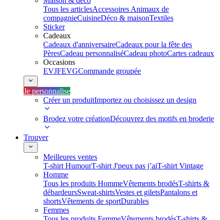
Maison & déco
Tous les articles
Accessoires Animaux de
compagnie
Cuisine
Déco & maison
Textiles
Sticker
Cadeaux
Cadeaux d'anniversaire
Cadeaux pour la fête des
Pères
Cadeau personnalisé
Cadeau photo
Cartes cadeaux
Occasions
EVJF
EVG
Commande groupée
Je personnalise
Créer un produit
Importez ou choisissez un design
Brodez votre création
Découvrez des motifs en broderie
Trouver
Meilleures ventes
T-shirt Humour
T-shirt J'peux pas j’ai
T-shirt Vintage
Homme
Tous les produits Homme
Vêtements brodés
T-shirts &
débardeurs
Sweat-shirts
Vestes et gilets
Pantalons et
shorts
Vêtements de sport
Durables
Femmes
Tous les produits Femme
Vêtements brodés
T-shirts &