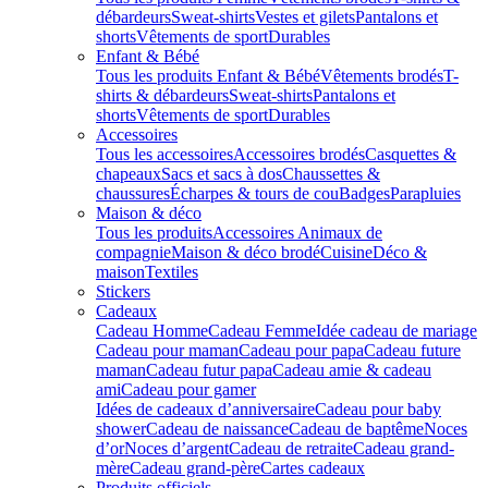
débardeurs
Sweat-shirts
Vestes et gilets
Pantalons et
shorts
Vêtements de sport
Durables
Enfant & Bébé
Tous les produits Enfant & Bébé
Vêtements brodés
T-
shirts & débardeurs
Sweat-shirts
Pantalons et
shorts
Vêtements de sport
Durables
Accessoires
Tous les accessoires
Accessoires brodés
Casquettes &
chapeaux
Sacs et sacs à dos
Chaussettes &
chaussures
Écharpes & tours de cou
Badges
Parapluies
Maison & déco
Tous les produits
Accessoires Animaux de
compagnie
Maison & déco brodé
Cuisine
Déco &
maison
Textiles
Stickers
Cadeaux
Cadeau Homme
Cadeau Femme
Idée cadeau de mariage​
Cadeau pour maman
Cadeau pour papa
Cadeau future
maman
Cadeau futur papa
Cadeau amie & cadeau
ami
Cadeau pour gamer
Idées de cadeaux d’anniversaire
Cadeau pour baby
shower
Cadeau de naissance
Cadeau de baptême
Noces
d’or
Noces d’argent
Cadeau de retraite
Cadeau grand-
mère
Cadeau grand-père
Cartes cadeaux
Produits officiels