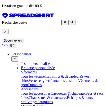
Livraison gratuite dès 80 €
Recherche
Déconnexion
0
0
Personnaliser
T-shirt personnalisé
Broderie personnalisée
Vêtements
Tous les vêtements
T-shirts & débardeurs
Sweat-
shirts
Vestes et gilets
Pantalons et shorts
Vêtements de
sport
Durables
Accessoires
Tous les accessoires
Casquettes & chapeaux
Sacs et sacs
à dos
Chaussettes & chaussures
Écharpes & tours de
cou
Badges
Parapluies