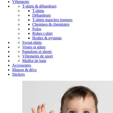
Vêtements
T-shirts & débardeurs
T-shirts
Débardeurs
T-shirts manches longues
Chemises & chemisiers
Polos
Robes t-shirt
Bodies & pyjamas
Sweat-shirts
Vestes et gilets
Pantalons et shorts
Vêtements de sport
Maillot de bain
Accessoires
Maison & déco
Stickers