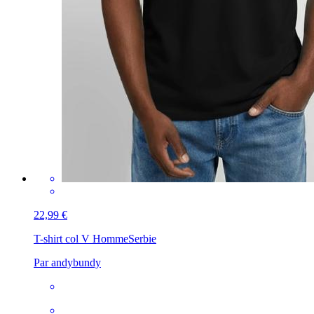
22,99 €
T-shirt col V Homme
Serbie
Par andybundy