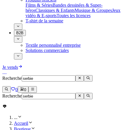
Films & Séries
Bandes dessinées & Super-
héros
Classiques & Enfants
Musique & Groupes
Jeux
vidéo & E-sports
Toutes les licences
T-shirt de la semaine
B2B
Textile personnalisé entreprise
Solutions commerciales
Je vends
Recherche
0
0
Recherche
...
Accueil
Boutique