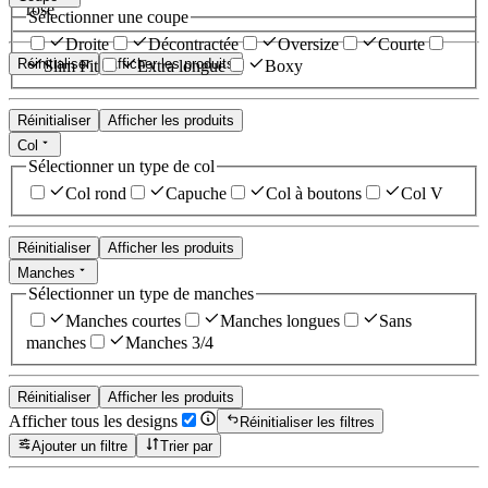
rose
Sélectionner une coupe
Droite
Décontractée
Oversize
Courte
Réinitialiser
Afficher les produits
Slim Fit
Extra longue
Boxy
Réinitialiser
Afficher les produits
Col
Sélectionner un type de col
Col rond
Capuche
Col à boutons
Col V
Réinitialiser
Afficher les produits
Manches
Sélectionner un type de manches
Manches courtes
Manches longues
Sans
manches
Manches 3/4
Réinitialiser
Afficher les produits
Afficher tous les designs
Réinitialiser les filtres
Ajouter un filtre
Trier par