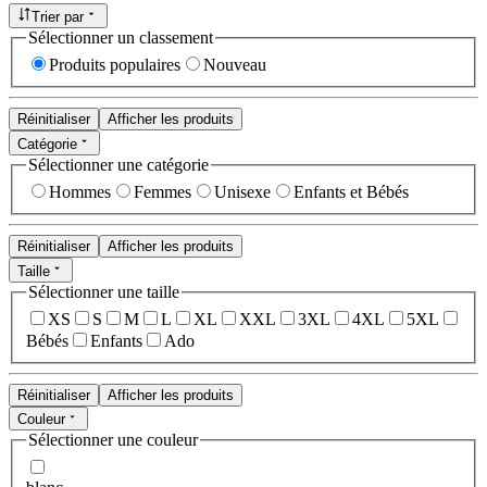
Trier par
Sélectionner un classement
Produits populaires
Nouveau
Réinitialiser
Afficher les produits
Catégorie
Sélectionner une catégorie
Hommes
Femmes
Unisexe
Enfants et Bébés
Réinitialiser
Afficher les produits
Taille
Sélectionner une taille
XS
S
M
L
XL
XXL
3XL
4XL
5XL
Bébés
Enfants
Ado
Réinitialiser
Afficher les produits
Couleur
Sélectionner une couleur