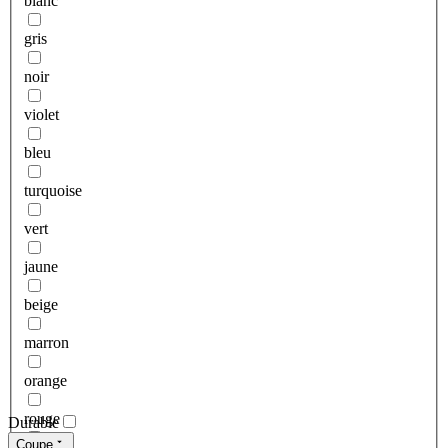
blanc
gris
noir
violet
bleu
turquoise
vert
jaune
beige
marron
orange
rouge
Durable
Coupe