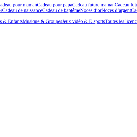
adeau pour maman
Cadeau pour papa
Cadeau future maman
Cadeau fut
r
Cadeau de naissance
Cadeau de baptême
Noces d’or
Noces d’argent
Cad
s & Enfants
Musique & Groupes
Jeux vidéo & E-sports
Toutes les licenc