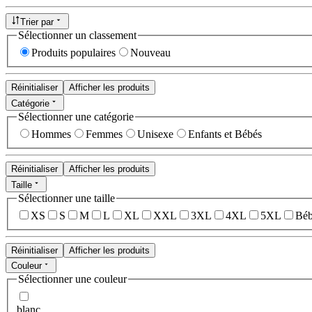
Trier par
Sélectionner un classement
Produits populaires
Nouveau
Réinitialiser
Afficher les produits
Catégorie
Sélectionner une catégorie
Hommes
Femmes
Unisexe
Enfants et Bébés
Réinitialiser
Afficher les produits
Taille
Sélectionner une taille
XS
S
M
L
XL
XXL
3XL
4XL
5XL
Béb
Réinitialiser
Afficher les produits
Couleur
Sélectionner une couleur
blanc