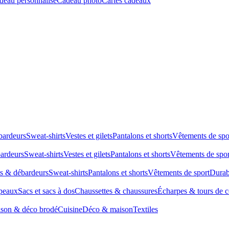
deau personnalisé
Cadeau photo
Cartes cadeaux
bardeurs
Sweat-shirts
Vestes et gilets
Pantalons et shorts
Vêtements de spo
bardeurs
Sweat-shirts
Vestes et gilets
Pantalons et shorts
Vêtements de spor
ts & débardeurs
Sweat-shirts
Pantalons et shorts
Vêtements de sport
Durab
peaux
Sacs et sacs à dos
Chaussettes & chaussures
Écharpes & tours de 
son & déco brodé
Cuisine
Déco & maison
Textiles