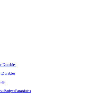
rt
Durables
t
Durables
les
cou
Badges
Parapluies