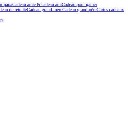
ur papa
Cadeau amie & cadeau ami
Cadeau pour gamer
eau de retraite
Cadeau grand-mère
Cadeau grand-père
Cartes cadeaux
es