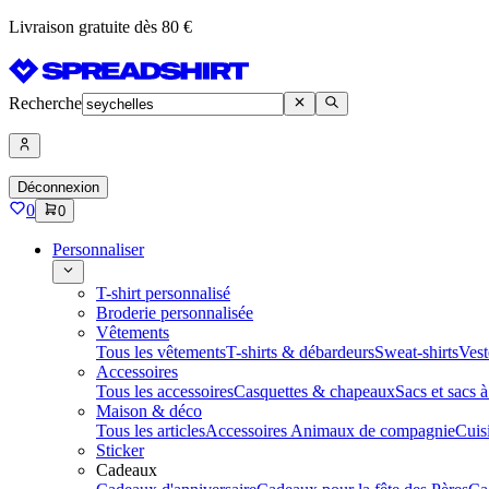
Livraison gratuite dès 80 €
Recherche
Déconnexion
0
0
Personnaliser
T-shirt personnalisé
Broderie personnalisée
Vêtements
Tous les vêtements
T-shirts & débardeurs
Sweat-shirts
Vest
Accessoires
Tous les accessoires
Casquettes & chapeaux
Sacs et sacs 
Maison & déco
Tous les articles
Accessoires Animaux de compagnie
Cuis
Sticker
Cadeaux