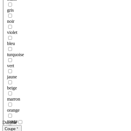
gris
noir
violet
bleu
turquoise
vert
jaune
beige
marron
orange
rouge
Durable
Coupe