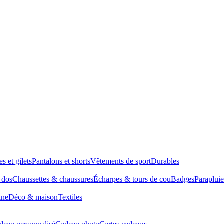
es et gilets
Pantalons et shorts
Vêtements de sport
Durables
à dos
Chaussettes & chaussures
Écharpes & tours de cou
Badges
Parapluie
ine
Déco & maison
Textiles