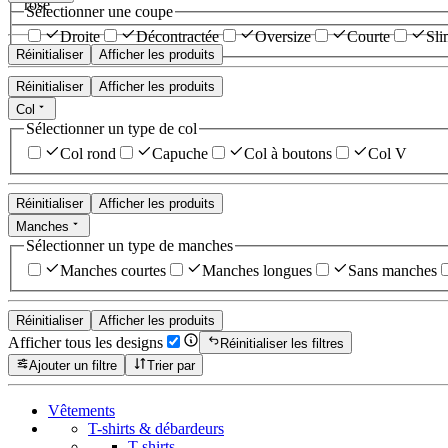
rose
Sélectionner une coupe
Droite
Décontractée
Oversize
Courte
Sli
Réinitialiser
Afficher les produits
Réinitialiser
Afficher les produits
Col
Sélectionner un type de col
Col rond
Capuche
Col à boutons
Col V
Réinitialiser
Afficher les produits
Manches
Sélectionner un type de manches
Manches courtes
Manches longues
Sans manches
Réinitialiser
Afficher les produits
Afficher tous les designs
Réinitialiser les filtres
Ajouter un filtre
Trier par
Vêtements
T-shirts & débardeurs
T-shirts