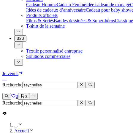
Cadeau Homme
Cadeau Femme
Idée cadeau de mariage​
C
Idées de cadeaux d’anniversaire
Cadeau pour baby showe
Produits officiels
Films & Séries
Bandes dessinées & Super-héros
Classique
T-shirt de la semaine
B2B
Textile personnalisé entreprise
Solutions commerciales
Je vends
Recherche
0
0
Recherche
...
Accueil