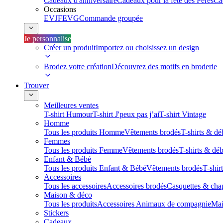
Cadeaux d'anniversaire
Cadeaux pour la fête des Pères
Ca
Occasions
EVJF
EVG
Commande groupée
Je personnalise
Créer un produit
Importez ou choisissez un design
Brodez votre création
Découvrez des motifs en broderie
Trouver
Meilleures ventes
T-shirt Humour
T-shirt J'peux pas j’ai
T-shirt Vintage
Homme
Tous les produits Homme
Vêtements brodés
T-shirts & dé
Femmes
Tous les produits Femme
Vêtements brodés
T-shirts & dé
Enfant & Bébé
Tous les produits Enfant & Bébé
Vêtements brodés
T-shir
Accessoires
Tous les accessoires
Accessoires brodés
Casquettes & cha
Maison & déco
Tous les produits
Accessoires Animaux de compagnie
Mai
Stickers
Cadeaux