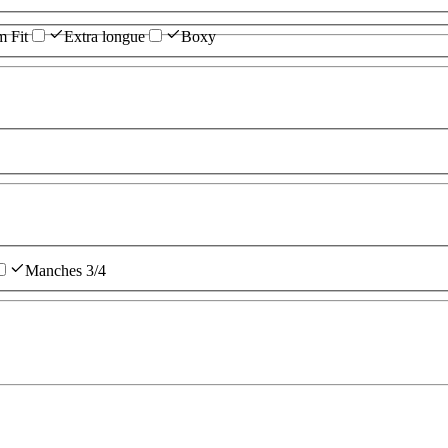
m Fit
Extra longue
Boxy
Manches 3/4