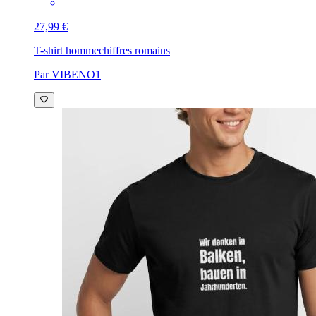
27,99 €
T-shirt homme
chiffres romains
Par VIBENO1