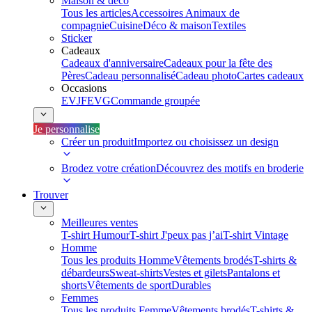
Maison & déco
Tous les articles
Accessoires Animaux de
compagnie
Cuisine
Déco & maison
Textiles
Sticker
Cadeaux
Cadeaux d'anniversaire
Cadeaux pour la fête des
Pères
Cadeau personnalisé
Cadeau photo
Cartes cadeaux
Occasions
EVJF
EVG
Commande groupée
Je personnalise
Créer un produit
Importez ou choisissez un design
Brodez votre création
Découvrez des motifs en broderie
Trouver
Meilleures ventes
T-shirt Humour
T-shirt J'peux pas j’ai
T-shirt Vintage
Homme
Tous les produits Homme
Vêtements brodés
T-shirts &
débardeurs
Sweat-shirts
Vestes et gilets
Pantalons et
shorts
Vêtements de sport
Durables
Femmes
Tous les produits Femme
Vêtements brodés
T-shirts &