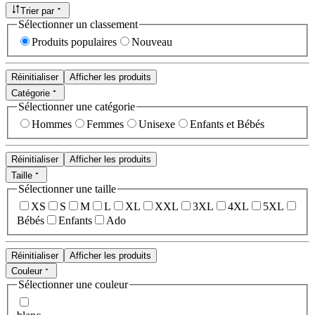
Trier par
Sélectionner un classement
Produits populaires
Nouveau
Réinitialiser
Afficher les produits
Catégorie
Sélectionner une catégorie
Hommes
Femmes
Unisexe
Enfants et Bébés
Réinitialiser
Afficher les produits
Taille
Sélectionner une taille
XS
S
M
L
XL
XXL
3XL
4XL
5XL
Bébés
Enfants
Ado
Réinitialiser
Afficher les produits
Couleur
Sélectionner une couleur