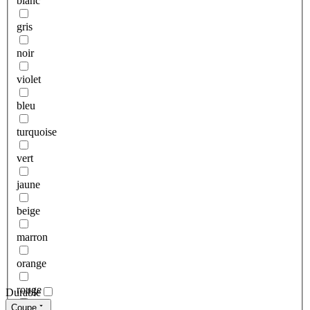
blanc
gris
noir
violet
bleu
turquoise
vert
jaune
beige
marron
orange
rouge
Durable
Coupe