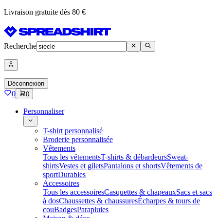
Livraison gratuite dès 80 €
Recherche
Déconnexion
0
0
Personnaliser
T-shirt personnalisé
Broderie personnalisée
Vêtements
Tous les vêtements
T-shirts & débardeurs
Sweat-
shirts
Vestes et gilets
Pantalons et shorts
Vêtements de
sport
Durables
Accessoires
Tous les accessoires
Casquettes & chapeaux
Sacs et sacs
à dos
Chaussettes & chaussures
Écharpes & tours de
cou
Badges
Parapluies