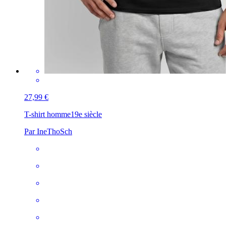
27,99 €
T-shirt homme
19e siècle
Par IneThoSch