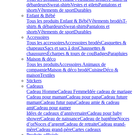
débardeurs
Sweat-shirts
Vestes et gilets
Pantalons et
shorts
Vêtements de sport
Durables
Enfant & Bébé
Tous les produits Enfant & Bébé
Vêtements brodés
T-
shirts & débardeurs
Sweat-shirts
Pantalons et
shorts
Vêtements de sport
Durables
Accessoires
Tous les accessoires
Accessoires brodés
Casquettes &
chapeaux
Sacs et sacs à dos
Chaussettes &
chaussures
Écharpes & tours de cou
Badges
Parapluies
Maison & déco
Tous les produits
Accessoires Animaux de
compagnie
Maison & déco brodé
Cuisine
Déco &
maison
Textiles
Stickers
Cadeaux
Cadeau Homme
Cadeau Femme
Idée cadeau de mariage​
Cadeau pour maman
Cadeau pour papa
Cadeau future
maman
Cadeau futur papa
Cadeau amie & cadeau
ami
Cadeau pour gamer
Idées de cadeaux d’anniversaire
Cadeau pour baby
shower
Cadeau de naissance
Cadeau de baptême
Noces
d’or
Noces d’argent
Cadeau de retraite
Cadeau grand-
mère
Cadeau grand-père
Cartes cadeaux
Produits officiels