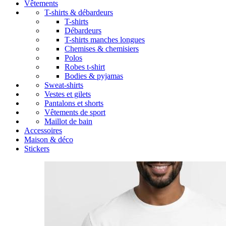
Vêtements
T-shirts & débardeurs
T-shirts
Débardeurs
T-shirts manches longues
Chemises & chemisiers
Polos
Robes t-shirt
Bodies & pyjamas
Sweat-shirts
Vestes et gilets
Pantalons et shorts
Vêtements de sport
Maillot de bain
Accessoires
Maison & déco
Stickers