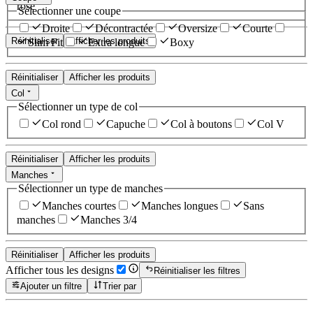
rose
Sélectionner une coupe
Droite
Décontractée
Oversize
Courte
Réinitialiser
Afficher les produits
Slim Fit
Extra longue
Boxy
Réinitialiser
Afficher les produits
Col
Sélectionner un type de col
Col rond
Capuche
Col à boutons
Col V
Réinitialiser
Afficher les produits
Manches
Sélectionner un type de manches
Manches courtes
Manches longues
Sans
manches
Manches 3/4
Réinitialiser
Afficher les produits
Afficher tous les designs
Réinitialiser les filtres
Ajouter un filtre
Trier par