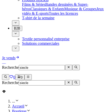
Films & Séries
Bandes dessinées & Super-
héros
Classiques & Enfants
Musique & Groupes
Jeux
vidéo & E-sports
Toutes les licences
T-shirt de la semaine
B2B
Textile personnalisé entreprise
Solutions commerciales
Je vends
Recherche
0
0
Recherche
...
Accueil
Boutique