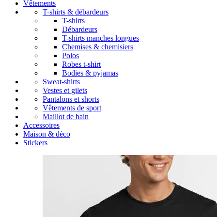
Vêtements
T-shirts & débardeurs
T-shirts
Débardeurs
T-shirts manches longues
Chemises & chemisiers
Polos
Robes t-shirt
Bodies & pyjamas
Sweat-shirts
Vestes et gilets
Pantalons et shorts
Vêtements de sport
Maillot de bain
Accessoires
Maison & déco
Stickers