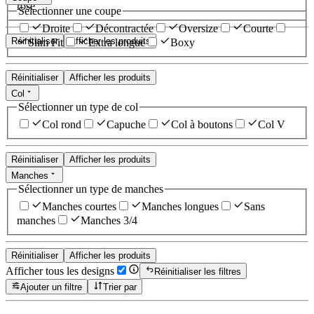
rose
Sélectionner une coupe
Droite
Décontractée
Oversize
Courte
Réinitialiser
Afficher les produits
Slim Fit
Extra longue
Boxy
Réinitialiser
Afficher les produits
Col
Sélectionner un type de col
Col rond
Capuche
Col à boutons
Col V
Réinitialiser
Afficher les produits
Manches
Sélectionner un type de manches
Manches courtes
Manches longues
Sans
manches
Manches 3/4
Réinitialiser
Afficher les produits
Afficher tous les designs
Réinitialiser les filtres
Ajouter un filtre
Trier par