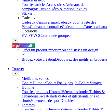
Maison & déco
Tous les articles
Accessoires Animaux de
compagnie
Cuisine
Déco & maison
Textiles
Sticker
Cadeaux
Cadeaux d'anniversaire
Cadeaux pour la fête des
Pères
Cadeau personnalisé
Cadeau photo
Cartes cadeaux
Occasions
EVJF
EVG
Commande groupée
Je personnalise
Créer un produit
Importez ou choisissez un design
Brodez votre création
Découvrez des motifs en broderie
Trouver
Meilleures ventes
T-shirt Humour
T-shirt J'peux pas j’ai
T-shirt Vintage
Homme
Tous les produits Homme
Vêtements brodés
T-shirts &
débardeurs
Sweat-shirts
Vestes et gilets
Pantalons et
shorts
Vêtements de sport
Durables
Femmes
Tous les produits Femme
Vêtements brodés
T-shirts &