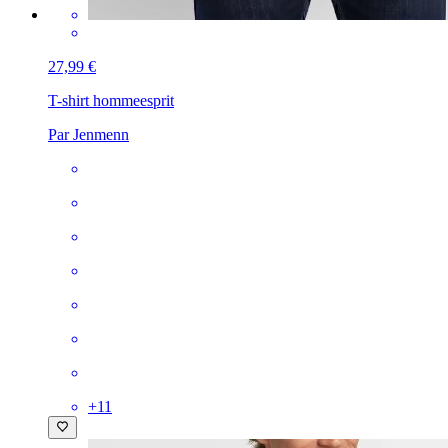
27,99 €
T-shirt homme
esprit
Par Jenmenn
+
11