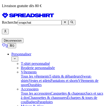
Livraison gratuite dès 80 €
Recherche
Déconnexion
0
0
Personnaliser
T-shirt personnalisé
Broderie personnalisée
Vêtements
Tous les vêtements
T-shirts & débardeurs
Sweat-
shirts
Vestes et gilets
Pantalons et shorts
Vêtements de
sport
Durables
Accessoires
Tous les accessoires
Casquettes & chapeaux
Sacs et sacs
à dos
Chaussettes & chaussures
Écharpes & tours de
cou
Badges
Parapluies