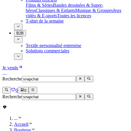
Films & Séries
Bandes dessinées & Super-
héros
Classiques & Enfants
Musique & Groupes
Jeux
vidéo & E-sports
Toutes les licences
T-shirt de la semaine
B2B
Textile personnalisé entreprise
Solutions commerciales
Je vends
Recherche
0
0
Recherche
...
Accueil
Boutique