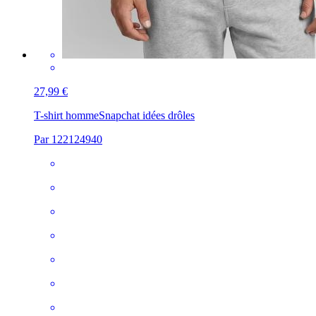
27,99 €
T-shirt homme
Snapchat idées drôles
Par 122124940