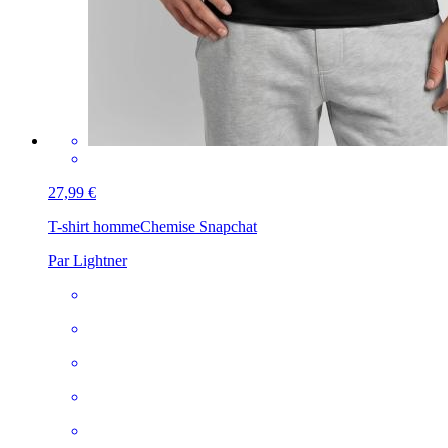
27,99 €
T-shirt homme
Chemise Snapchat
Par Lightner