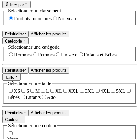
Trier par
Sélectionner un classement
Produits populaires
Nouveau
Réinitialiser
Afficher les produits
Catégorie
Sélectionner une catégorie
Hommes
Femmes
Unisexe
Enfants et Bébés
Réinitialiser
Afficher les produits
Taille
Sélectionner une taille
XS
S
M
L
XL
XXL
3XL
4XL
5XL
Bébés
Enfants
Ado
Réinitialiser
Afficher les produits
Couleur
Sélectionner une couleur