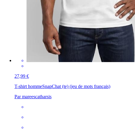
27,99 €
T-shirt homme
SnapChat (te) (jeu de mots français)
Par mareescatharsis