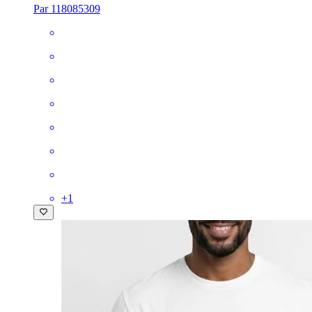
Par 118085309
+
1