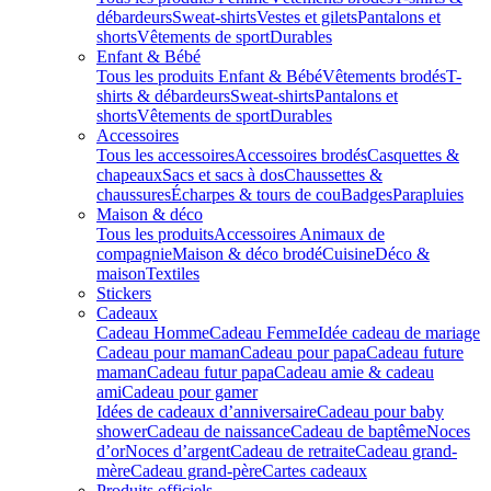
débardeurs
Sweat-shirts
Vestes et gilets
Pantalons et
shorts
Vêtements de sport
Durables
Enfant & Bébé
Tous les produits Enfant & Bébé
Vêtements brodés
T-
shirts & débardeurs
Sweat-shirts
Pantalons et
shorts
Vêtements de sport
Durables
Accessoires
Tous les accessoires
Accessoires brodés
Casquettes &
chapeaux
Sacs et sacs à dos
Chaussettes &
chaussures
Écharpes & tours de cou
Badges
Parapluies
Maison & déco
Tous les produits
Accessoires Animaux de
compagnie
Maison & déco brodé
Cuisine
Déco &
maison
Textiles
Stickers
Cadeaux
Cadeau Homme
Cadeau Femme
Idée cadeau de mariage​
Cadeau pour maman
Cadeau pour papa
Cadeau future
maman
Cadeau futur papa
Cadeau amie & cadeau
ami
Cadeau pour gamer
Idées de cadeaux d’anniversaire
Cadeau pour baby
shower
Cadeau de naissance
Cadeau de baptême
Noces
d’or
Noces d’argent
Cadeau de retraite
Cadeau grand-
mère
Cadeau grand-père
Cartes cadeaux
Produits officiels