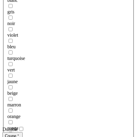
blanc
gris
noir
violet
bleu
turquoise
vert
jaune
beige
marron
orange
rouge
Durable
Coupe