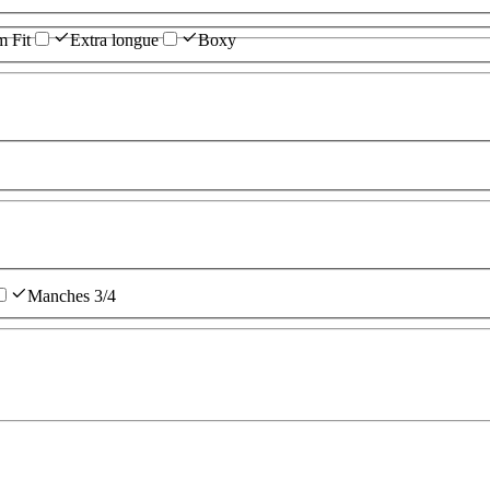
m Fit
Extra longue
Boxy
Manches 3/4