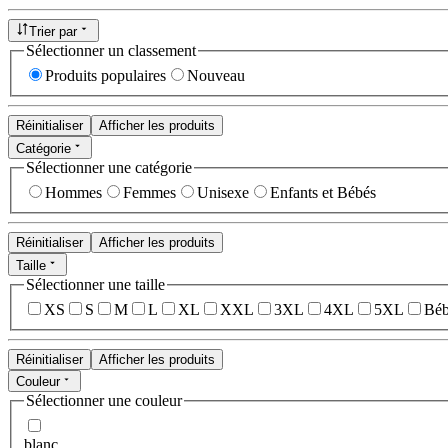
Trier par
Sélectionner un classement
Produits populaires
Nouveau
Réinitialiser
Afficher les produits
Catégorie
Sélectionner une catégorie
Hommes
Femmes
Unisexe
Enfants et Bébés
Réinitialiser
Afficher les produits
Taille
Sélectionner une taille
XS
S
M
L
XL
XXL
3XL
4XL
5XL
Béb
Réinitialiser
Afficher les produits
Couleur
Sélectionner une couleur
blanc