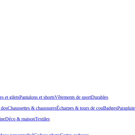
es et gilets
Pantalons et shorts
Vêtements de sport
Durables
à dos
Chaussettes & chaussures
Écharpes & tours de cou
Badges
Parapluie
ine
Déco & maison
Textiles