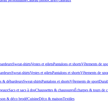
deau personnalisé
Cadeau photo
Cartes cadeaux
bardeurs
Sweat-shirts
Vestes et gilets
Pantalons et shorts
Vêtements de spo
bardeurs
Sweat-shirts
Vestes et gilets
Pantalons et shorts
Vêtements de spor
ts & débardeurs
Sweat-shirts
Pantalons et shorts
Vêtements de sport
Durab
peaux
Sacs et sacs à dos
Chaussettes & chaussures
Écharpes & tours de 
son & déco brodé
Cuisine
Déco & maison
Textiles