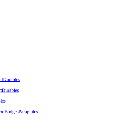
rt
Durables
t
Durables
les
cou
Badges
Parapluies