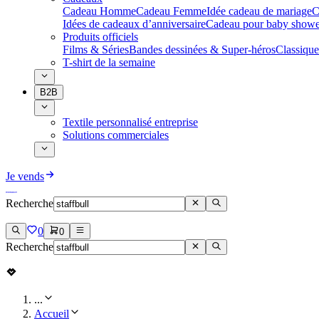
Cadeau Homme
Cadeau Femme
Idée cadeau de mariage​
C
Idées de cadeaux d’anniversaire
Cadeau pour baby showe
Produits officiels
Films & Séries
Bandes dessinées & Super-héros
Classique
T-shirt de la semaine
B2B
Textile personnalisé entreprise
Solutions commerciales
Je vends
Recherche
0
0
Recherche
...
Accueil