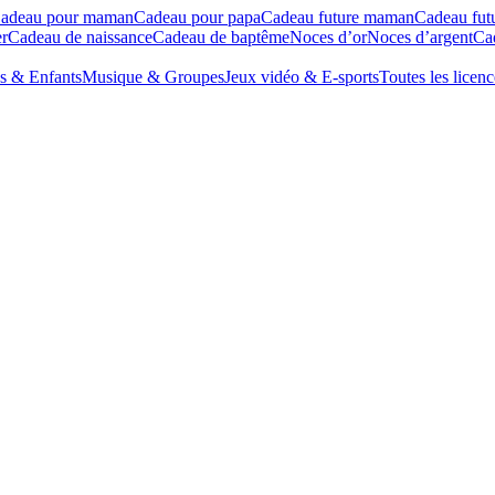
adeau pour maman
Cadeau pour papa
Cadeau future maman
Cadeau fut
r
Cadeau de naissance
Cadeau de baptême
Noces d’or
Noces d’argent
Cad
s & Enfants
Musique & Groupes
Jeux vidéo & E-sports
Toutes les licenc