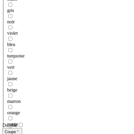
gris
noir
violet
bleu
turquoise
vert
jaune
beige
marron
orange
rouge
Durable
Coupe