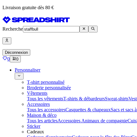
Livraison gratuite dès 80 €
Recherche
Déconnexion
0
0
Personnaliser
T-shirt personnalisé
Broderie personnalisée
Vêtements
Tous les vêtements
T-shirts & débardeurs
Sweat-shirts
Vest
Accessoires
Tous les accessoires
Casquettes & chapeaux
Sacs et sacs 
Maison & déco
Tous les articles
Accessoires Animaux de compagnie
Cuis
Sticker
Cadeaux