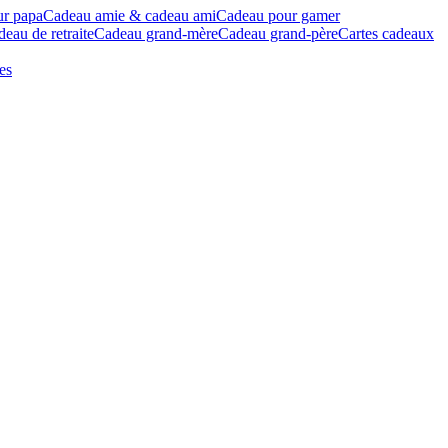
ur papa
Cadeau amie & cadeau ami
Cadeau pour gamer
eau de retraite
Cadeau grand-mère
Cadeau grand-père
Cartes cadeaux
es