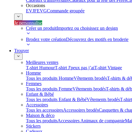
Cadeaux d'anniversaire
Cadeaux pour la fête des Pères
Ca
Occasions
EVJF
EVG
Commande groupée
Je personnalise
Créer un produit
Importez ou choisissez un design
Brodez votre création
Découvrez des motifs en broderie
Trouver
Meilleures ventes
T-shirt Humour
T-shirt J'peux pas j’ai
T-shirt Vintage
Homme
Tous les produits Homme
Vêtements brodés
T-shirts & dé
Femmes
Tous les produits Femme
Vêtements brodés
T-shirts & dé
Enfant & Bébé
Tous les produits Enfant & Bébé
Vêtements brodés
T-shir
Accessoires
Tous les accessoires
Accessoires brodés
Casquettes & cha
Maison & déco
Tous les produits
Accessoires Animaux de compagnie
Mai
Stickers
Cadeaux