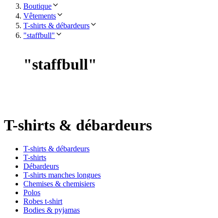
Boutique
Vêtements
T-shirts & débardeurs
"staffbull"
"
staffbull
"
T-shirts & débardeurs
T-shirts & débardeurs
T-shirts
Débardeurs
T-shirts manches longues
Chemises & chemisiers
Polos
Robes t-shirt
Bodies & pyjamas