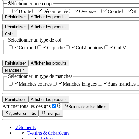
rose
Sélectionner une coupe
Droite
Décontractée
Oversize
Courte
Sli
Réinitialiser
Afficher les produits
Réinitialiser
Afficher les produits
Col
Sélectionner un type de col
Col rond
Capuche
Col à boutons
Col V
Réinitialiser
Afficher les produits
Manches
Sélectionner un type de manches
Manches courtes
Manches longues
Sans manches
Réinitialiser
Afficher les produits
Afficher tous les designs
Réinitialiser les filtres
Ajouter un filtre
Trier par
Vêtements
T-shirts & débardeurs
T-shirts