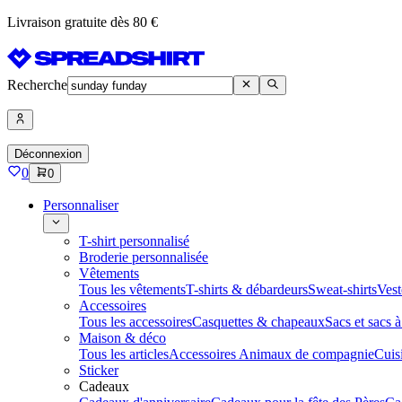
Livraison gratuite dès 80 €
Recherche
Déconnexion
0
0
Personnaliser
T-shirt personnalisé
Broderie personnalisée
Vêtements
Tous les vêtements
T-shirts & débardeurs
Sweat-shirts
Vest
Accessoires
Tous les accessoires
Casquettes & chapeaux
Sacs et sacs 
Maison & déco
Tous les articles
Accessoires Animaux de compagnie
Cuis
Sticker
Cadeaux