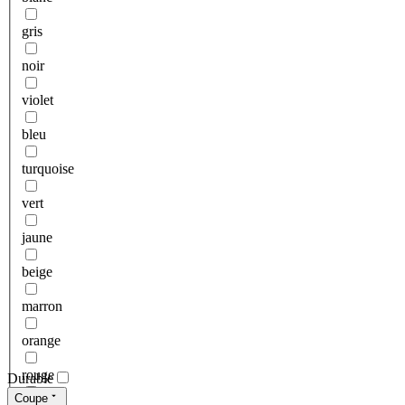
gris
noir
violet
bleu
turquoise
vert
jaune
beige
marron
orange
rouge
Durable
Coupe