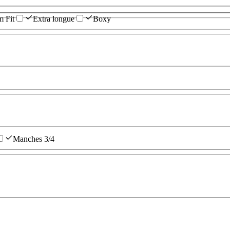
m Fit
Extra longue
Boxy
Manches 3/4