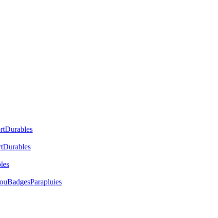
rt
Durables
t
Durables
les
cou
Badges
Parapluies