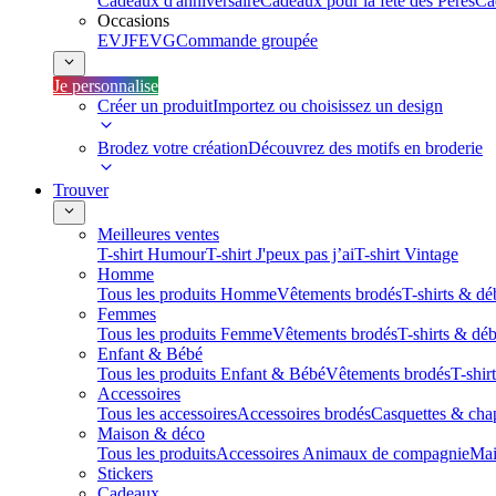
Cadeaux d'anniversaire
Cadeaux pour la fête des Pères
Ca
Occasions
EVJF
EVG
Commande groupée
Je personnalise
Créer un produit
Importez ou choisissez un design
Brodez votre création
Découvrez des motifs en broderie
Trouver
Meilleures ventes
T-shirt Humour
T-shirt J'peux pas j’ai
T-shirt Vintage
Homme
Tous les produits Homme
Vêtements brodés
T-shirts & dé
Femmes
Tous les produits Femme
Vêtements brodés
T-shirts & dé
Enfant & Bébé
Tous les produits Enfant & Bébé
Vêtements brodés
T-shir
Accessoires
Tous les accessoires
Accessoires brodés
Casquettes & cha
Maison & déco
Tous les produits
Accessoires Animaux de compagnie
Mai
Stickers
Cadeaux