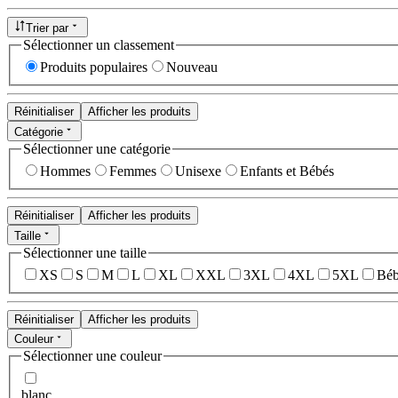
Trier par
Sélectionner un classement
Produits populaires
Nouveau
Réinitialiser
Afficher les produits
Catégorie
Sélectionner une catégorie
Hommes
Femmes
Unisexe
Enfants et Bébés
Réinitialiser
Afficher les produits
Taille
Sélectionner une taille
XS
S
M
L
XL
XXL
3XL
4XL
5XL
Béb
Réinitialiser
Afficher les produits
Couleur
Sélectionner une couleur
blanc