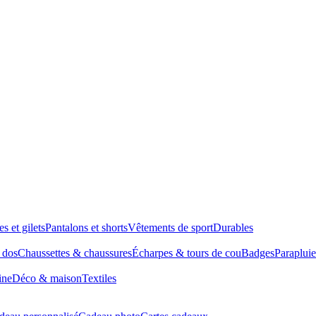
es et gilets
Pantalons et shorts
Vêtements de sport
Durables
à dos
Chaussettes & chaussures
Écharpes & tours de cou
Badges
Parapluie
ine
Déco & maison
Textiles