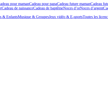
adeau pour maman
Cadeau pour papa
Cadeau future maman
Cadeau fut
r
Cadeau de naissance
Cadeau de baptême
Noces d’or
Noces d’argent
Cad
s & Enfants
Musique & Groupes
Jeux vidéo & E-sports
Toutes les licenc