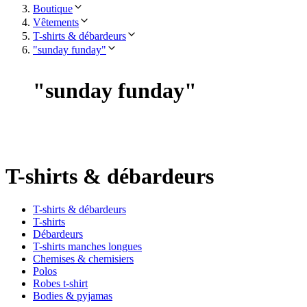
Boutique
Vêtements
T-shirts & débardeurs
"sunday funday"
"
sunday funday
"
T-shirts & débardeurs
T-shirts & débardeurs
T-shirts
Débardeurs
T-shirts manches longues
Chemises & chemisiers
Polos
Robes t-shirt
Bodies & pyjamas