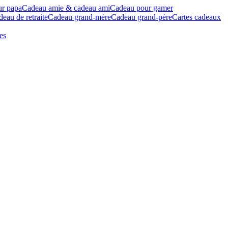
ur papa
Cadeau amie & cadeau ami
Cadeau pour gamer
eau de retraite
Cadeau grand-mère
Cadeau grand-père
Cartes cadeaux
es