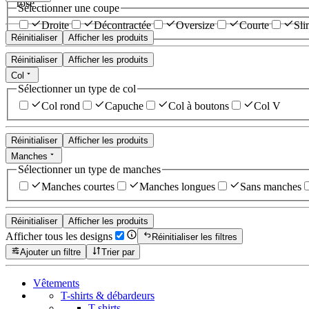
rose
Sélectionner une coupe
Droite
Décontractée
Oversize
Courte
Sli
Réinitialiser
Afficher les produits
Réinitialiser
Afficher les produits
Col
Sélectionner un type de col
Col rond
Capuche
Col à boutons
Col V
Réinitialiser
Afficher les produits
Manches
Sélectionner un type de manches
Manches courtes
Manches longues
Sans manches
Réinitialiser
Afficher les produits
Afficher tous les designs
Réinitialiser les filtres
Ajouter un filtre
Trier par
Vêtements
T-shirts & débardeurs
T-shirts