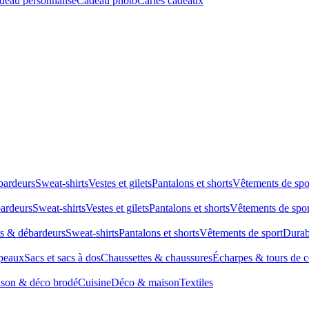
deau personnalisé
Cadeau photo
Cartes cadeaux
bardeurs
Sweat-shirts
Vestes et gilets
Pantalons et shorts
Vêtements de spo
bardeurs
Sweat-shirts
Vestes et gilets
Pantalons et shorts
Vêtements de spor
ts & débardeurs
Sweat-shirts
Pantalons et shorts
Vêtements de sport
Durab
peaux
Sacs et sacs à dos
Chaussettes & chaussures
Écharpes & tours de 
son & déco brodé
Cuisine
Déco & maison
Textiles