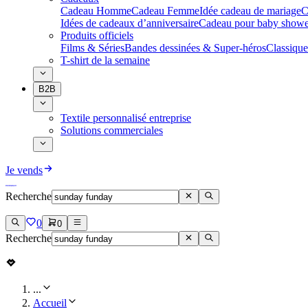
Cadeau Homme
Cadeau Femme
Idée cadeau de mariage​
C
Idées de cadeaux d’anniversaire
Cadeau pour baby showe
Produits officiels
Films & Séries
Bandes dessinées & Super-héros
Classique
T-shirt de la semaine
B2B
Textile personnalisé entreprise
Solutions commerciales
Je vends
Recherche
0
0
Recherche
...
Accueil