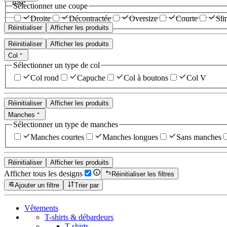
rose
Sélectionner une coupe
Droite
Décontractée
Oversize
Courte
Sli
Réinitialiser
Afficher les produits
Réinitialiser
Afficher les produits
Col
Sélectionner un type de col
Col rond
Capuche
Col à boutons
Col V
Réinitialiser
Afficher les produits
Manches
Sélectionner un type de manches
Manches courtes
Manches longues
Sans manches
Réinitialiser
Afficher les produits
Afficher tous les designs
Réinitialiser les filtres
Ajouter un filtre
Trier par
Vêtements
T-shirts & débardeurs
T-shirts