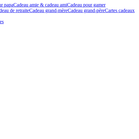
ur papa
Cadeau amie & cadeau ami
Cadeau pour gamer
eau de retraite
Cadeau grand-mère
Cadeau grand-père
Cartes cadeaux
es