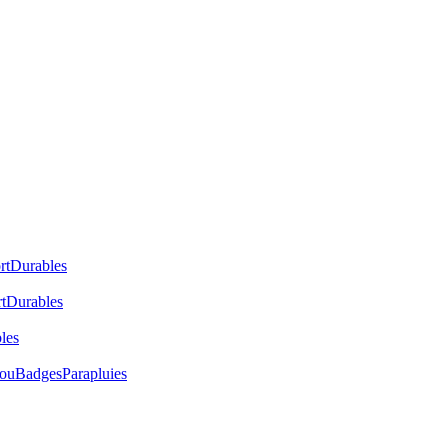
rt
Durables
t
Durables
les
cou
Badges
Parapluies