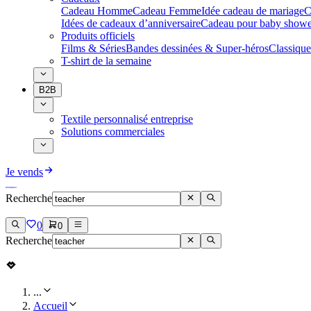
Cadeau Homme
Cadeau Femme
Idée cadeau de mariage​
C
Idées de cadeaux d’anniversaire
Cadeau pour baby showe
Produits officiels
Films & Séries
Bandes dessinées & Super-héros
Classique
T-shirt de la semaine
B2B
Textile personnalisé entreprise
Solutions commerciales
Je vends
Recherche
0
0
Recherche
...
Accueil