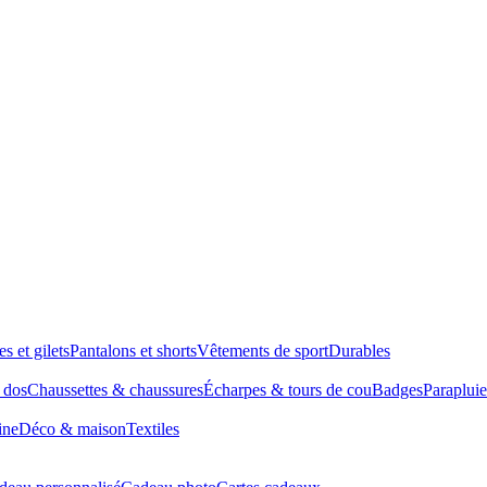
es et gilets
Pantalons et shorts
Vêtements de sport
Durables
à dos
Chaussettes & chaussures
Écharpes & tours de cou
Badges
Parapluie
ine
Déco & maison
Textiles