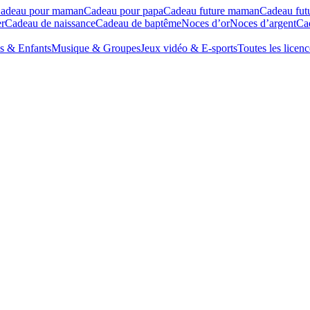
adeau pour maman
Cadeau pour papa
Cadeau future maman
Cadeau fut
r
Cadeau de naissance
Cadeau de baptême
Noces d’or
Noces d’argent
Cad
s & Enfants
Musique & Groupes
Jeux vidéo & E-sports
Toutes les licenc