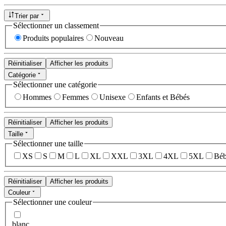
Trier par
Sélectionner un classement
Produits populaires
Nouveau
Réinitialiser
Afficher les produits
Catégorie
Sélectionner une catégorie
Hommes
Femmes
Unisexe
Enfants et Bébés
Réinitialiser
Afficher les produits
Taille
Sélectionner une taille
XS
S
M
L
XL
XXL
3XL
4XL
5XL
Béb
Réinitialiser
Afficher les produits
Couleur
Sélectionner une couleur
blanc