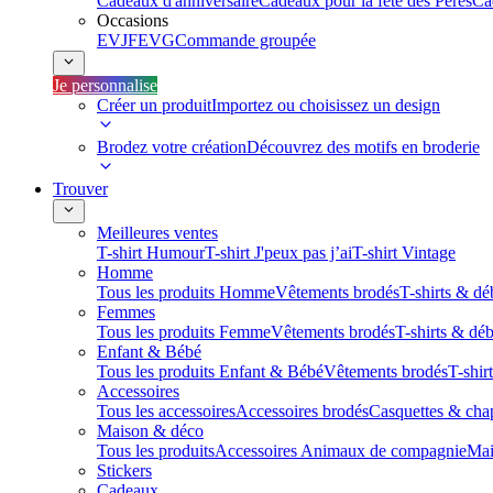
Cadeaux d'anniversaire
Cadeaux pour la fête des Pères
Ca
Occasions
EVJF
EVG
Commande groupée
Je personnalise
Créer un produit
Importez ou choisissez un design
Brodez votre création
Découvrez des motifs en broderie
Trouver
Meilleures ventes
T-shirt Humour
T-shirt J'peux pas j’ai
T-shirt Vintage
Homme
Tous les produits Homme
Vêtements brodés
T-shirts & dé
Femmes
Tous les produits Femme
Vêtements brodés
T-shirts & dé
Enfant & Bébé
Tous les produits Enfant & Bébé
Vêtements brodés
T-shir
Accessoires
Tous les accessoires
Accessoires brodés
Casquettes & cha
Maison & déco
Tous les produits
Accessoires Animaux de compagnie
Mai
Stickers
Cadeaux