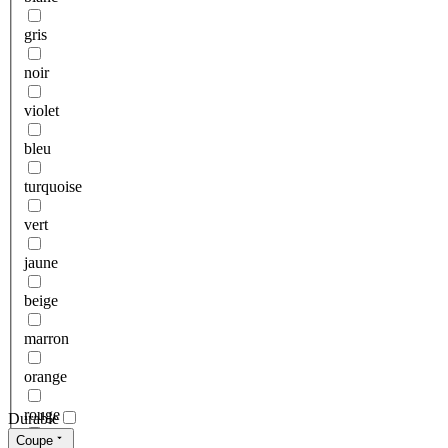
gris
noir
violet
bleu
turquoise
vert
jaune
beige
marron
orange
rouge
Durable
Coupe