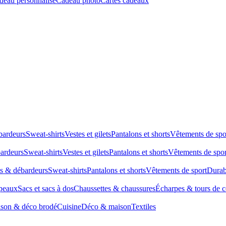
deau personnalisé
Cadeau photo
Cartes cadeaux
bardeurs
Sweat-shirts
Vestes et gilets
Pantalons et shorts
Vêtements de spo
bardeurs
Sweat-shirts
Vestes et gilets
Pantalons et shorts
Vêtements de spor
ts & débardeurs
Sweat-shirts
Pantalons et shorts
Vêtements de sport
Durab
peaux
Sacs et sacs à dos
Chaussettes & chaussures
Écharpes & tours de 
son & déco brodé
Cuisine
Déco & maison
Textiles