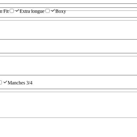
m Fit
Extra longue
Boxy
Manches 3/4