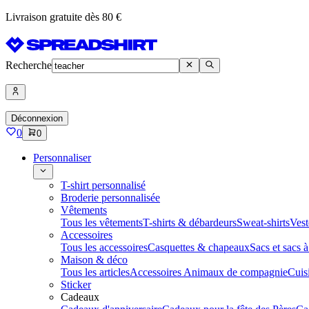
Livraison gratuite dès 80 €
Recherche
Déconnexion
0
0
Personnaliser
T-shirt personnalisé
Broderie personnalisée
Vêtements
Tous les vêtements
T-shirts & débardeurs
Sweat-shirts
Vest
Accessoires
Tous les accessoires
Casquettes & chapeaux
Sacs et sacs 
Maison & déco
Tous les articles
Accessoires Animaux de compagnie
Cuis
Sticker
Cadeaux