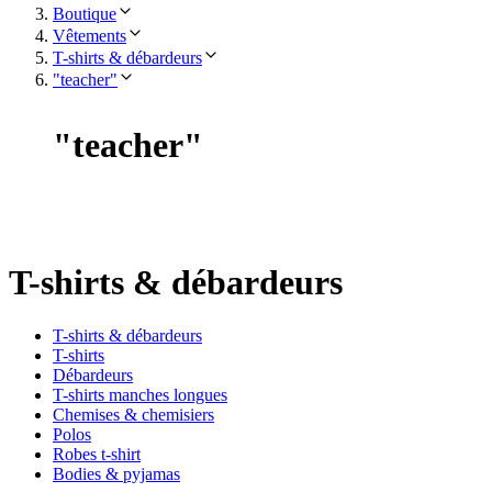
Boutique
Vêtements
T-shirts & débardeurs
"teacher"
"
teacher
"
T-shirts & débardeurs
T-shirts & débardeurs
T-shirts
Débardeurs
T-shirts manches longues
Chemises & chemisiers
Polos
Robes t-shirt
Bodies & pyjamas