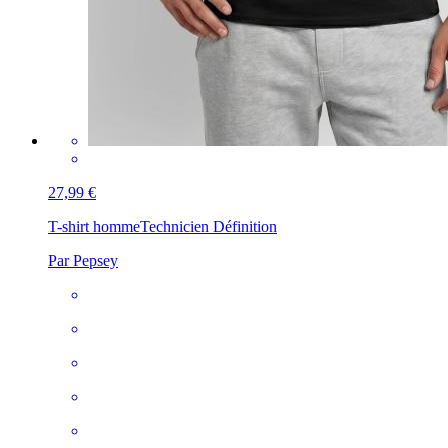
27,99 €
T-shirt homme
Technicien Définition
Par Pepsey