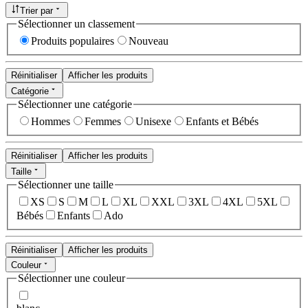
Trier par
Sélectionner un classement
Produits populaires
Nouveau
Réinitialiser
Afficher les produits
Catégorie
Sélectionner une catégorie
Hommes
Femmes
Unisexe
Enfants et Bébés
Réinitialiser
Afficher les produits
Taille
Sélectionner une taille
XS
S
M
L
XL
XXL
3XL
4XL
5XL
Bébés
Enfants
Ado
Réinitialiser
Afficher les produits
Couleur
Sélectionner une couleur