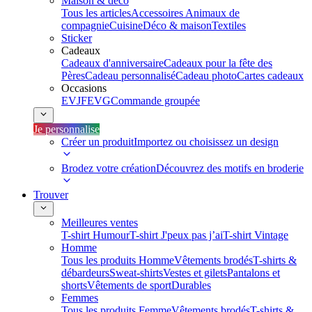
Maison & déco
Tous les articles
Accessoires Animaux de
compagnie
Cuisine
Déco & maison
Textiles
Sticker
Cadeaux
Cadeaux d'anniversaire
Cadeaux pour la fête des
Pères
Cadeau personnalisé
Cadeau photo
Cartes cadeaux
Occasions
EVJF
EVG
Commande groupée
Je personnalise
Créer un produit
Importez ou choisissez un design
Brodez votre création
Découvrez des motifs en broderie
Trouver
Meilleures ventes
T-shirt Humour
T-shirt J'peux pas j’ai
T-shirt Vintage
Homme
Tous les produits Homme
Vêtements brodés
T-shirts &
débardeurs
Sweat-shirts
Vestes et gilets
Pantalons et
shorts
Vêtements de sport
Durables
Femmes
Tous les produits Femme
Vêtements brodés
T-shirts &