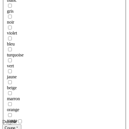
blanc
gris
noir
violet
bleu
turquoise
vert
jaune
beige
marron
orange
rouge
Durable
Coupe