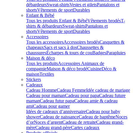
débardeurs
Sweat-shirts
Vestes et gilets
Pantalons et
shorts
Vêtements de sport
Durables
Enfant & Bébé
Tous les produits Enfant & Bébé
Vêtements brodés
T-
shirts & débardeurs
Sweat-shirts
Pantalons et
shorts
Vêtements de sport
Durables
Accessoires
Tous les accessoires
Accessoires brodés
Casquettes &
chapeaux
Sacs et sacs à dos
Chaussettes &
chaussures
Écharpes & tours de cou
Badges
Parapluies
Maison & déco
Tous les produits
Accessoires Animaux de
compagnie
Maison & déco brodé
Cuisine
Déco &
maison
Textiles
Stickers
Cadeaux
Cadeau Homme
Cadeau Femme
Idée cadeau de mariage​
Cadeau pour maman
Cadeau pour papa
Cadeau future
maman
Cadeau futur papa
Cadeau amie & cadeau
ami
Cadeau pour gamer
Idées de cadeaux d’anniversaire
Cadeau pour baby
shower
Cadeau de naissance
Cadeau de baptême
Noces
d’or
Noces d’argent
Cadeau de retraite
Cadeau grand-
mère
Cadeau grand-père
Cartes cadeaux
Produits officiels