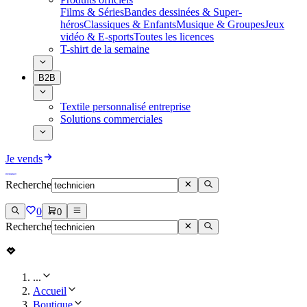
Films & Séries
Bandes dessinées & Super-
héros
Classiques & Enfants
Musique & Groupes
Jeux
vidéo & E-sports
Toutes les licences
T-shirt de la semaine
B2B
Textile personnalisé entreprise
Solutions commerciales
Je vends
Recherche
0
0
Recherche
...
Accueil
Boutique