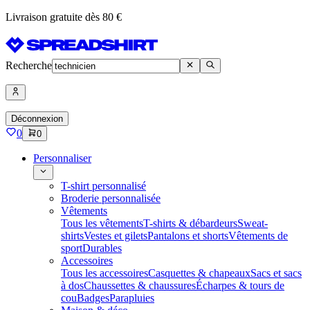
Livraison gratuite dès 80 €
Recherche
Déconnexion
0
0
Personnaliser
T-shirt personnalisé
Broderie personnalisée
Vêtements
Tous les vêtements
T-shirts & débardeurs
Sweat-
shirts
Vestes et gilets
Pantalons et shorts
Vêtements de
sport
Durables
Accessoires
Tous les accessoires
Casquettes & chapeaux
Sacs et sacs
à dos
Chaussettes & chaussures
Écharpes & tours de
cou
Badges
Parapluies