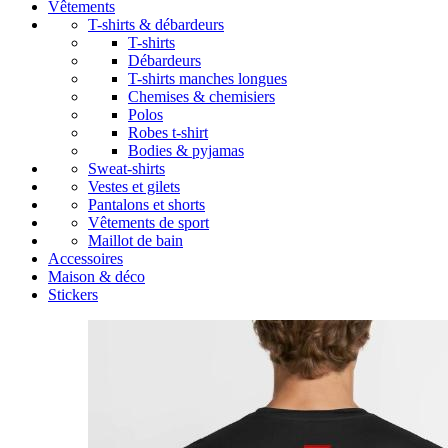
Vêtements
T-shirts & débardeurs
T-shirts
Débardeurs
T-shirts manches longues
Chemises & chemisiers
Polos
Robes t-shirt
Bodies & pyjamas
Sweat-shirts
Vestes et gilets
Pantalons et shorts
Vêtements de sport
Maillot de bain
Accessoires
Maison & déco
Stickers