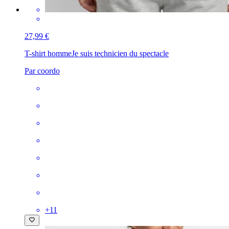
27,99 €
T-shirt homme
Je suis technicien du spectacle
Par coordo
+
11