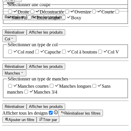
rose
Sélectionner une coupe
Droite
Décontractée
Oversize
Courte
Réinitialiser
Afficher les produits
Slim Fit
Extra longue
Boxy
Réinitialiser
Afficher les produits
Col
Sélectionner un type de col
Col rond
Capuche
Col à boutons
Col V
Réinitialiser
Afficher les produits
Manches
Sélectionner un type de manches
Manches courtes
Manches longues
Sans
manches
Manches 3/4
Réinitialiser
Afficher les produits
Afficher tous les designs
Réinitialiser les filtres
Ajouter un filtre
Trier par