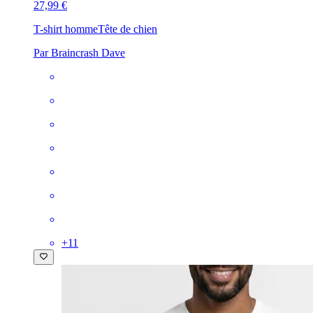
27,99 €
T-shirt homme
Tête de chien
Par Braincrash Dave
+
11