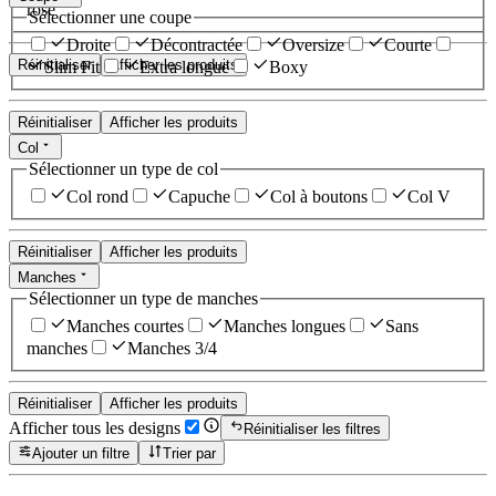
rose
Sélectionner une coupe
Droite
Décontractée
Oversize
Courte
Réinitialiser
Afficher les produits
Slim Fit
Extra longue
Boxy
Réinitialiser
Afficher les produits
Col
Sélectionner un type de col
Col rond
Capuche
Col à boutons
Col V
Réinitialiser
Afficher les produits
Manches
Sélectionner un type de manches
Manches courtes
Manches longues
Sans
manches
Manches 3/4
Réinitialiser
Afficher les produits
Afficher tous les designs
Réinitialiser les filtres
Ajouter un filtre
Trier par