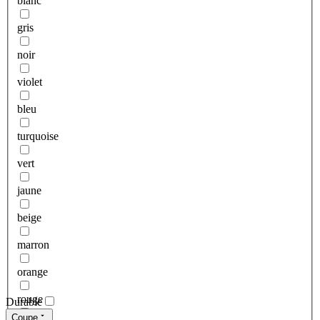
blanc
gris
noir
violet
bleu
turquoise
vert
jaune
beige
marron
orange
rouge
Durable
Coupe