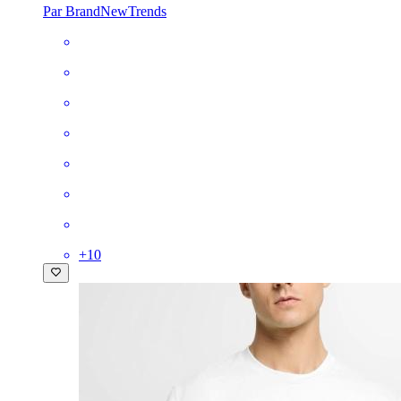
Par BrandNewTrends
+
10