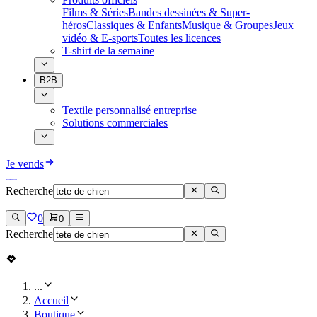
Films & Séries
Bandes dessinées & Super-
héros
Classiques & Enfants
Musique & Groupes
Jeux
vidéo & E-sports
Toutes les licences
T-shirt de la semaine
B2B
Textile personnalisé entreprise
Solutions commerciales
Je vends
Recherche
0
0
Recherche
...
Accueil
Boutique