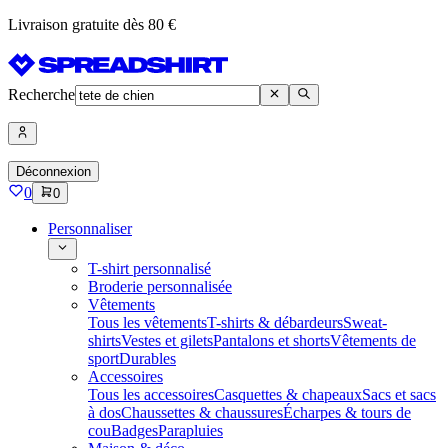
Livraison gratuite dès 80 €
Recherche
Déconnexion
0
0
Personnaliser
T-shirt personnalisé
Broderie personnalisée
Vêtements
Tous les vêtements
T-shirts & débardeurs
Sweat-
shirts
Vestes et gilets
Pantalons et shorts
Vêtements de
sport
Durables
Accessoires
Tous les accessoires
Casquettes & chapeaux
Sacs et sacs
à dos
Chaussettes & chaussures
Écharpes & tours de
cou
Badges
Parapluies