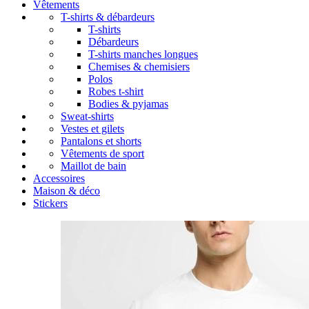
Vêtements
T-shirts & débardeurs
T-shirts
Débardeurs
T-shirts manches longues
Chemises & chemisiers
Polos
Robes t-shirt
Bodies & pyjamas
Sweat-shirts
Vestes et gilets
Pantalons et shorts
Vêtements de sport
Maillot de bain
Accessoires
Maison & déco
Stickers