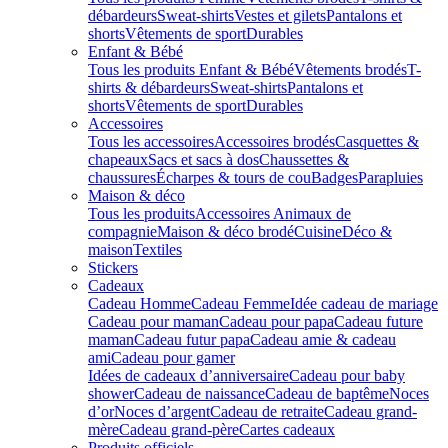
débardeurs
Sweat-shirts
Vestes et gilets
Pantalons et
shorts
Vêtements de sport
Durables
Enfant & Bébé
Tous les produits Enfant & Bébé
Vêtements brodés
T-
shirts & débardeurs
Sweat-shirts
Pantalons et
shorts
Vêtements de sport
Durables
Accessoires
Tous les accessoires
Accessoires brodés
Casquettes &
chapeaux
Sacs et sacs à dos
Chaussettes &
chaussures
Écharpes & tours de cou
Badges
Parapluies
Maison & déco
Tous les produits
Accessoires Animaux de
compagnie
Maison & déco brodé
Cuisine
Déco &
maison
Textiles
Stickers
Cadeaux
Cadeau Homme
Cadeau Femme
Idée cadeau de mariage​
Cadeau pour maman
Cadeau pour papa
Cadeau future
maman
Cadeau futur papa
Cadeau amie & cadeau
ami
Cadeau pour gamer
Idées de cadeaux d’anniversaire
Cadeau pour baby
shower
Cadeau de naissance
Cadeau de baptême
Noces
d’or
Noces d’argent
Cadeau de retraite
Cadeau grand-
mère
Cadeau grand-père
Cartes cadeaux
Produits officiels