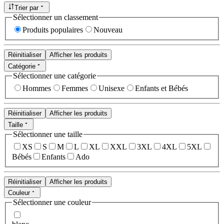
Trier par
Sélectionner un classement
Produits populaires
Nouveau
Réinitialiser
Afficher les produits
Catégorie
Sélectionner une catégorie
Hommes
Femmes
Unisexe
Enfants et Bébés
Réinitialiser
Afficher les produits
Taille
Sélectionner une taille
XS
S
M
L
XL
XXL
3XL
4XL
5XL
Bébés
Enfants
Ado
Réinitialiser
Afficher les produits
Couleur
Sélectionner une couleur