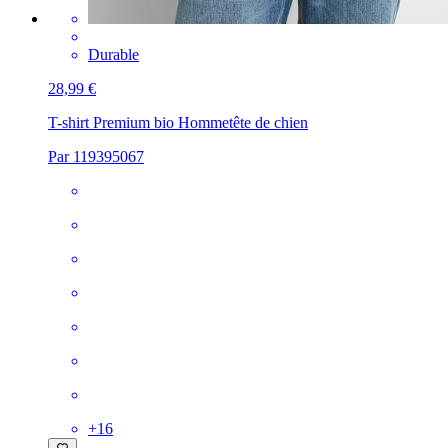
Durable
28,99 €
T-shirt Premium bio Homme
tête de chien
Par 119395067
+
16