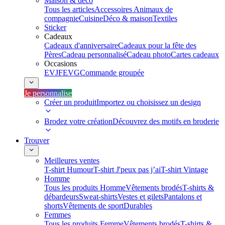
Maison & déco
Tous les articles
Accessoires Animaux de
compagnie
Cuisine
Déco & maison
Textiles
Sticker
Cadeaux
Cadeaux d'anniversaire
Cadeaux pour la fête des
Pères
Cadeau personnalisé
Cadeau photo
Cartes cadeaux
Occasions
EVJF
EVG
Commande groupée
Je personnalise
Créer un produit
Importez ou choisissez un design
Brodez votre création
Découvrez des motifs en broderie
Trouver
Meilleures ventes
T-shirt Humour
T-shirt J'peux pas j’ai
T-shirt Vintage
Homme
Tous les produits Homme
Vêtements brodés
T-shirts &
débardeurs
Sweat-shirts
Vestes et gilets
Pantalons et
shorts
Vêtements de sport
Durables
Femmes
Tous les produits Femme
Vêtements brodés
T-shirts &