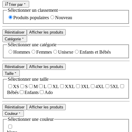
Trier par
Sélectionner un classement
Produits populaires
Nouveau
Réinitialiser
Afficher les produits
Catégorie
Sélectionner une catégorie
Hommes
Femmes
Unisexe
Enfants et Bébés
Réinitialiser
Afficher les produits
Taille
Sélectionner une taille
XS
S
M
L
XL
XXL
3XL
4XL
5XL
Bébés
Enfants
Ado
Réinitialiser
Afficher les produits
Couleur
Sélectionner une couleur