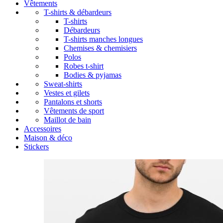
Vêtements
T-shirts & débardeurs
T-shirts
Débardeurs
T-shirts manches longues
Chemises & chemisiers
Polos
Robes t-shirt
Bodies & pyjamas
Sweat-shirts
Vestes et gilets
Pantalons et shorts
Vêtements de sport
Maillot de bain
Accessoires
Maison & déco
Stickers