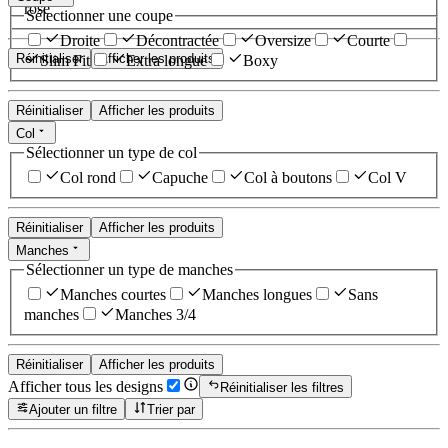
rose
Sélectionner une coupe
Droite
Décontractée
Oversize
Courte
Réinitialiser
Afficher les produits
Slim Fit
Extra longue
Boxy
Réinitialiser
Afficher les produits
Col
Sélectionner un type de col
Col rond
Capuche
Col à boutons
Col V
Réinitialiser
Afficher les produits
Manches
Sélectionner un type de manches
Manches courtes
Manches longues
Sans
manches
Manches 3/4
Réinitialiser
Afficher les produits
Afficher tous les designs
Réinitialiser les filtres
Ajouter un filtre
Trier par