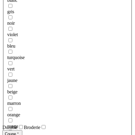
blanc
gris
noir
violet
bleu
turquoise
vert
jaune
beige
marron
orange
rouge
Durable
Broderie
Coupe