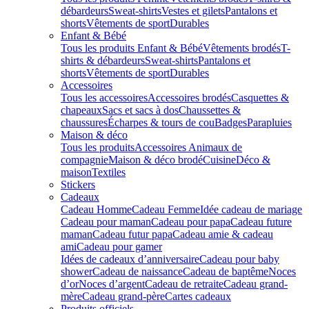
débardeurs
Sweat-shirts
Vestes et gilets
Pantalons et
shorts
Vêtements de sport
Durables
Enfant & Bébé
Tous les produits Enfant & Bébé
Vêtements brodés
T-
shirts & débardeurs
Sweat-shirts
Pantalons et
shorts
Vêtements de sport
Durables
Accessoires
Tous les accessoires
Accessoires brodés
Casquettes &
chapeaux
Sacs et sacs à dos
Chaussettes &
chaussures
Écharpes & tours de cou
Badges
Parapluies
Maison & déco
Tous les produits
Accessoires Animaux de
compagnie
Maison & déco brodé
Cuisine
Déco &
maison
Textiles
Stickers
Cadeaux
Cadeau Homme
Cadeau Femme
Idée cadeau de mariage​
Cadeau pour maman
Cadeau pour papa
Cadeau future
maman
Cadeau futur papa
Cadeau amie & cadeau
ami
Cadeau pour gamer
Idées de cadeaux d’anniversaire
Cadeau pour baby
shower
Cadeau de naissance
Cadeau de baptême
Noces
d’or
Noces d’argent
Cadeau de retraite
Cadeau grand-
mère
Cadeau grand-père
Cartes cadeaux
Produits officiels