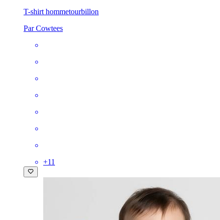
T-shirt homme
tourbillon
Par Cowtees
+
11