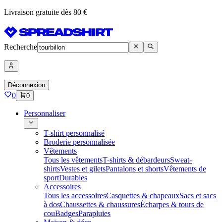
Livraison gratuite dès 80 €
Recherche
Déconnexion
0
0
Personnaliser
T-shirt personnalisé
Broderie personnalisée
Vêtements
Tous les vêtements
T-shirts & débardeurs
Sweat-
shirts
Vestes et gilets
Pantalons et shorts
Vêtements de
sport
Durables
Accessoires
Tous les accessoires
Casquettes & chapeaux
Sacs et sacs
à dos
Chaussettes & chaussures
Écharpes & tours de
cou
Badges
Parapluies