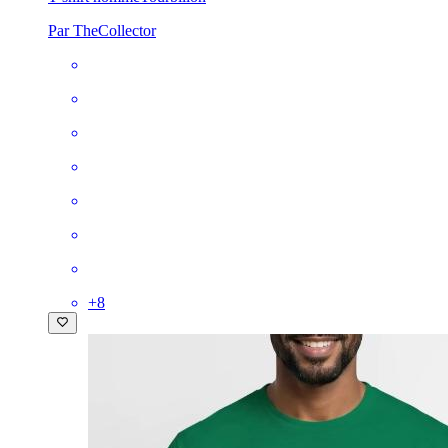
Par TheCollector
+
8