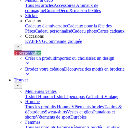
Maison & déco
Tous les articles
Accessoires Animaux de
compagnie
Cuisine
Déco & maison
Textiles
Sticker
Cadeaux
Cadeaux d'anniversaire
Cadeaux pour la fête des
Pères
Cadeau personnalisé
Cadeau photo
Cartes cadeaux
Occasions
EVJF
EVG
Commande groupée
Je personnalise
Créer un produit
Importez ou choisissez un design
Brodez votre création
Découvrez des motifs en broderie
Trouver
Meilleures ventes
T-shirt Humour
T-shirt J'peux pas j’ai
T-shirt Vintage
Homme
Tous les produits Homme
Vêtements brodés
T-shirts &
débardeurs
Sweat-shirts
Vestes et gilets
Pantalons et
shorts
Vêtements de sport
Durables
Femmes
Tous les produits Femme
Vêtements brodés
T-shirts &