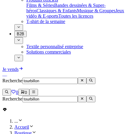
Films & Séries
Bandes dessinées & Super-
héros
Classiques & Enfants
Musique & Groupes
Jeux
vidéo & E-sports
Toutes les licences
T-shirt de la semaine
B2B
Textile personnalisé entreprise
Solutions commerciales
Je vends
Recherche
0
0
Recherche
...
Accueil
Boutique