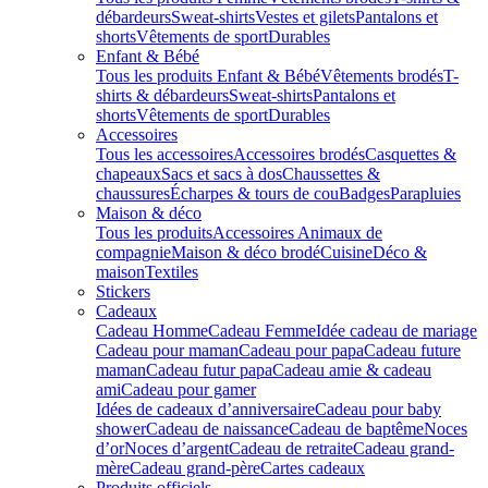
débardeurs
Sweat-shirts
Vestes et gilets
Pantalons et
shorts
Vêtements de sport
Durables
Enfant & Bébé
Tous les produits Enfant & Bébé
Vêtements brodés
T-
shirts & débardeurs
Sweat-shirts
Pantalons et
shorts
Vêtements de sport
Durables
Accessoires
Tous les accessoires
Accessoires brodés
Casquettes &
chapeaux
Sacs et sacs à dos
Chaussettes &
chaussures
Écharpes & tours de cou
Badges
Parapluies
Maison & déco
Tous les produits
Accessoires Animaux de
compagnie
Maison & déco brodé
Cuisine
Déco &
maison
Textiles
Stickers
Cadeaux
Cadeau Homme
Cadeau Femme
Idée cadeau de mariage​
Cadeau pour maman
Cadeau pour papa
Cadeau future
maman
Cadeau futur papa
Cadeau amie & cadeau
ami
Cadeau pour gamer
Idées de cadeaux d’anniversaire
Cadeau pour baby
shower
Cadeau de naissance
Cadeau de baptême
Noces
d’or
Noces d’argent
Cadeau de retraite
Cadeau grand-
mère
Cadeau grand-père
Cartes cadeaux
Produits officiels