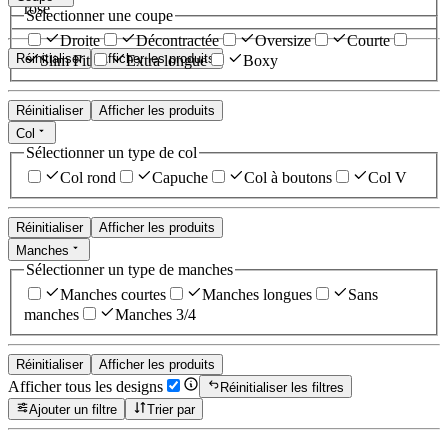
rose
Sélectionner une coupe
Droite
Décontractée
Oversize
Courte
Réinitialiser
Afficher les produits
Slim Fit
Extra longue
Boxy
Réinitialiser
Afficher les produits
Col
Sélectionner un type de col
Col rond
Capuche
Col à boutons
Col V
Réinitialiser
Afficher les produits
Manches
Sélectionner un type de manches
Manches courtes
Manches longues
Sans
manches
Manches 3/4
Réinitialiser
Afficher les produits
Afficher tous les designs
Réinitialiser les filtres
Ajouter un filtre
Trier par