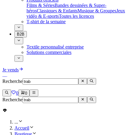
Films & Séries
Bandes dessinées & Super-
héros
Classiques & Enfants
Musique & Groupes
Jeux
vidéo & E-sports
Toutes les licences
T-shirt de la semaine
B2B
Textile personnalisé entreprise
Solutions commerciales
Je vends
Recherche
0
0
Recherche
...
Accueil
Boutique