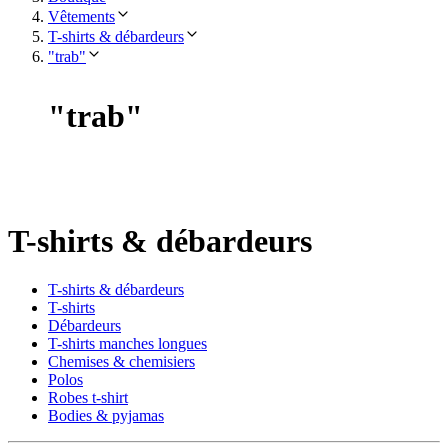
Vêtements
T-shirts & débardeurs
"trab"
"
trab
"
T-shirts & débardeurs
T-shirts & débardeurs
T-shirts
Débardeurs
T-shirts manches longues
Chemises & chemisiers
Polos
Robes t-shirt
Bodies & pyjamas