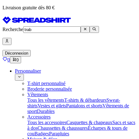
Livraison gratuite dès 80 €
Recherche
Déconnexion
0
0
Personnaliser
T-shirt personnalisé
Broderie personnalisée
Vêtements
Tous les vêtements
T-shirts & débardeurs
Sweat-
shirts
Vestes et gilets
Pantalons et shorts
Vêtements de
sport
Durables
Accessoires
Tous les accessoires
Casquettes & chapeaux
Sacs et sacs
à dos
Chaussettes & chaussures
Écharpes & tours de
cou
Badges
Parapluies