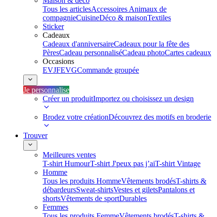
Maison & déco
Tous les articles
Accessoires Animaux de
compagnie
Cuisine
Déco & maison
Textiles
Sticker
Cadeaux
Cadeaux d'anniversaire
Cadeaux pour la fête des
Pères
Cadeau personnalisé
Cadeau photo
Cartes cadeaux
Occasions
EVJF
EVG
Commande groupée
Je personnalise
Créer un produit
Importez ou choisissez un design
Brodez votre création
Découvrez des motifs en broderie
Trouver
Meilleures ventes
T-shirt Humour
T-shirt J'peux pas j’ai
T-shirt Vintage
Homme
Tous les produits Homme
Vêtements brodés
T-shirts &
débardeurs
Sweat-shirts
Vestes et gilets
Pantalons et
shorts
Vêtements de sport
Durables
Femmes
Tous les produits Femme
Vêtements brodés
T-shirts &