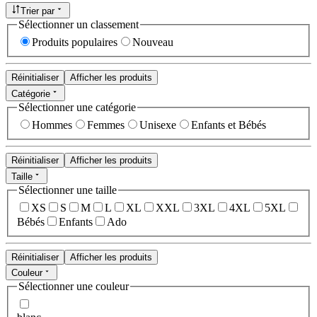
Trier par
Sélectionner un classement
Produits populaires
Nouveau
Réinitialiser
Afficher les produits
Catégorie
Sélectionner une catégorie
Hommes
Femmes
Unisexe
Enfants et Bébés
Réinitialiser
Afficher les produits
Taille
Sélectionner une taille
XS
S
M
L
XL
XXL
3XL
4XL
5XL
Bébés
Enfants
Ado
Réinitialiser
Afficher les produits
Couleur
Sélectionner une couleur