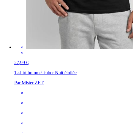
27,99 €
T-shirt homme
Traber Nuit étoilée
Par Mister ZET