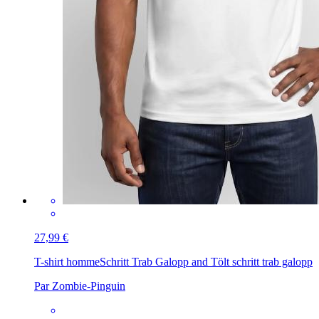
27,99 €
T-shirt homme
Schritt Trab Galopp and Tölt schritt trab galopp
Par Zombie-Pinguin