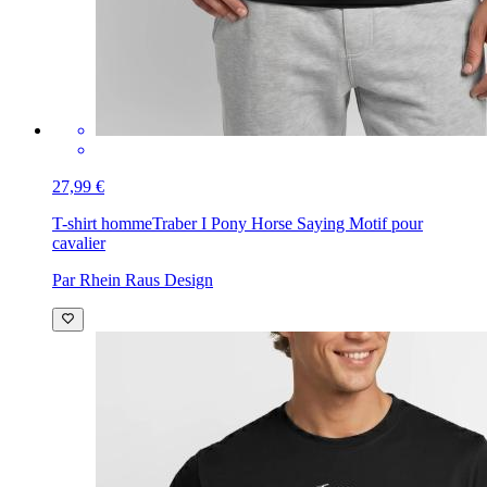
27,99 €
T-shirt homme
Traber I Pony Horse Saying Motif pour
cavalier
Par Rhein Raus Design