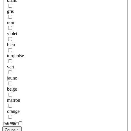
blanc
gris
noir
violet
bleu
turquoise
vert
jaune
beige
marron
orange
rouge
Durable
Coupe