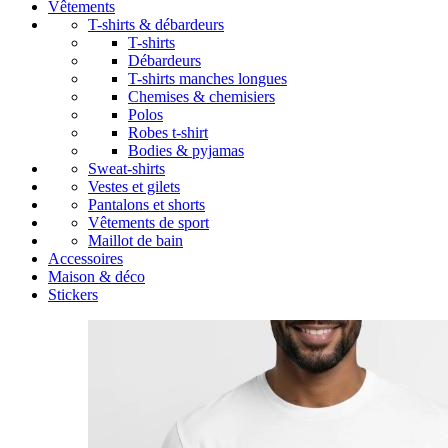
Vêtements
T-shirts & débardeurs
T-shirts
Débardeurs
T-shirts manches longues
Chemises & chemisiers
Polos
Robes t-shirt
Bodies & pyjamas
Sweat-shirts
Vestes et gilets
Pantalons et shorts
Vêtements de sport
Maillot de bain
Accessoires
Maison & déco
Stickers