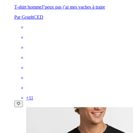
T-shirt homme
J’peux pas j’ai mes vaches à traire
Par GraphCED
+
11