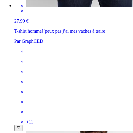
27,99 €
T-shirt homme
J’peux pas j’ai mes vaches à traire
Par GraphCED
+
11