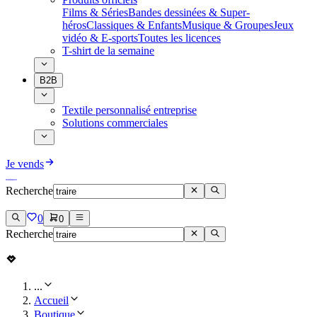
Films & Séries
Bandes dessinées & Super-
héros
Classiques & Enfants
Musique & Groupes
Jeux
vidéo & E-sports
Toutes les licences
T-shirt de la semaine
B2B
Textile personnalisé entreprise
Solutions commerciales
Je vends
Recherche
0
0
Recherche
...
Accueil
Boutique