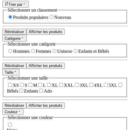
Trier par
Sélectionner un classement
Produits populaires
Nouveau
Réinitialiser
Afficher les produits
Catégorie
Sélectionner une catégorie
Hommes
Femmes
Unisexe
Enfants et Bébés
Réinitialiser
Afficher les produits
Taille
Sélectionner une taille
XS
S
M
L
XL
XXL
3XL
4XL
5XL
Bébés
Enfants
Ado
Réinitialiser
Afficher les produits
Couleur
Sélectionner une couleur