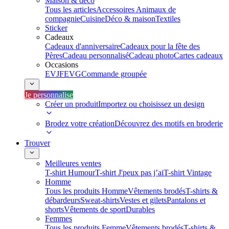
Maison & déco
Tous les articles
Accessoires Animaux de
compagnie
Cuisine
Déco & maison
Textiles
Sticker
Cadeaux
Cadeaux d'anniversaire
Cadeaux pour la fête des
Pères
Cadeau personnalisé
Cadeau photo
Cartes cadeaux
Occasions
EVJF
EVG
Commande groupée
Je personnalise
Créer un produit
Importez ou choisissez un design
Brodez votre création
Découvrez des motifs en broderie
Trouver
Meilleures ventes
T-shirt Humour
T-shirt J'peux pas j’ai
T-shirt Vintage
Homme
Tous les produits Homme
Vêtements brodés
T-shirts &
débardeurs
Sweat-shirts
Vestes et gilets
Pantalons et
shorts
Vêtements de sport
Durables
Femmes
Tous les produits Femme
Vêtements brodés
T-shirts &