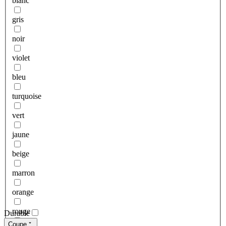
blanc
gris
noir
violet
bleu
turquoise
vert
jaune
beige
marron
orange
rouge
Durable
Coupe