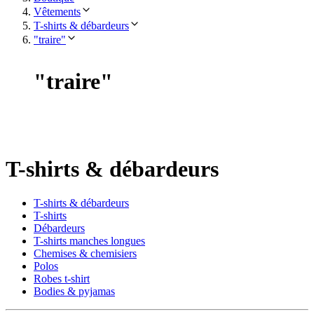
Vêtements
T-shirts & débardeurs
"traire"
"
traire
"
T-shirts & débardeurs
T-shirts & débardeurs
T-shirts
Débardeurs
T-shirts manches longues
Chemises & chemisiers
Polos
Robes t-shirt
Bodies & pyjamas