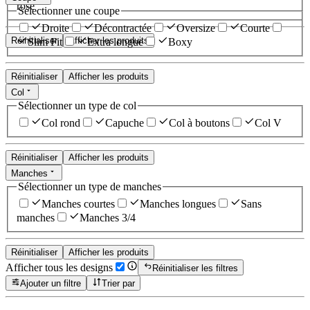
rose
Sélectionner une coupe
Droite
Décontractée
Oversize
Courte
Réinitialiser
Afficher les produits
Slim Fit
Extra longue
Boxy
Réinitialiser
Afficher les produits
Col
Sélectionner un type de col
Col rond
Capuche
Col à boutons
Col V
Réinitialiser
Afficher les produits
Manches
Sélectionner un type de manches
Manches courtes
Manches longues
Sans
manches
Manches 3/4
Réinitialiser
Afficher les produits
Afficher tous les designs
Réinitialiser les filtres
Ajouter un filtre
Trier par