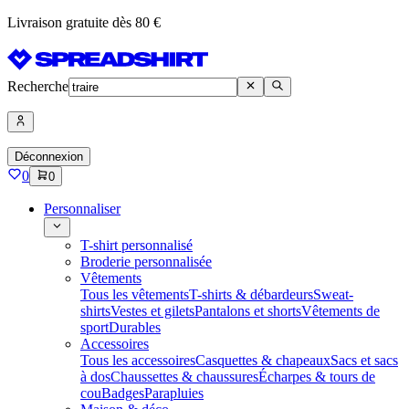
Livraison gratuite dès 80 €
Recherche
Déconnexion
0
0
Personnaliser
T-shirt personnalisé
Broderie personnalisée
Vêtements
Tous les vêtements
T-shirts & débardeurs
Sweat-
shirts
Vestes et gilets
Pantalons et shorts
Vêtements de
sport
Durables
Accessoires
Tous les accessoires
Casquettes & chapeaux
Sacs et sacs
à dos
Chaussettes & chaussures
Écharpes & tours de
cou
Badges
Parapluies