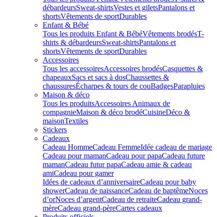
débardeurs
Sweat-shirts
Vestes et gilets
Pantalons et
shorts
Vêtements de sport
Durables
Enfant & Bébé
Tous les produits Enfant & Bébé
Vêtements brodés
T-
shirts & débardeurs
Sweat-shirts
Pantalons et
shorts
Vêtements de sport
Durables
Accessoires
Tous les accessoires
Accessoires brodés
Casquettes &
chapeaux
Sacs et sacs à dos
Chaussettes &
chaussures
Écharpes & tours de cou
Badges
Parapluies
Maison & déco
Tous les produits
Accessoires Animaux de
compagnie
Maison & déco brodé
Cuisine
Déco &
maison
Textiles
Stickers
Cadeaux
Cadeau Homme
Cadeau Femme
Idée cadeau de mariage​
Cadeau pour maman
Cadeau pour papa
Cadeau future
maman
Cadeau futur papa
Cadeau amie & cadeau
ami
Cadeau pour gamer
Idées de cadeaux d’anniversaire
Cadeau pour baby
shower
Cadeau de naissance
Cadeau de baptême
Noces
d’or
Noces d’argent
Cadeau de retraite
Cadeau grand-
mère
Cadeau grand-père
Cartes cadeaux
Produits officiels