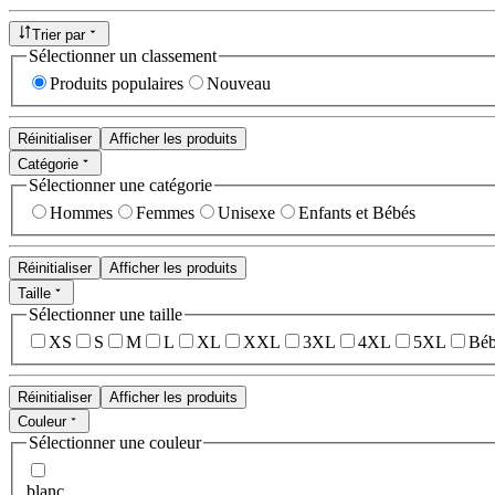
Trier par
Sélectionner un classement
Produits populaires
Nouveau
Réinitialiser
Afficher les produits
Catégorie
Sélectionner une catégorie
Hommes
Femmes
Unisexe
Enfants et Bébés
Réinitialiser
Afficher les produits
Taille
Sélectionner une taille
XS
S
M
L
XL
XXL
3XL
4XL
5XL
Béb
Réinitialiser
Afficher les produits
Couleur
Sélectionner une couleur
blanc