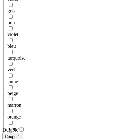
gris
noir
violet
bleu
turquoise
vert
jaune
beige
marron
orange
rouge
Durable
Coupe