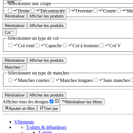
rose
Sélectionner une coupe
Droite
Décontractée
Oversize
Courte
Sli
Réinitialiser
Afficher les produits
Réinitialiser
Afficher les produits
Col
Sélectionner un type de col
Col rond
Capuche
Col à boutons
Col V
Réinitialiser
Afficher les produits
Manches
Sélectionner un type de manches
Manches courtes
Manches longues
Sans manches
Réinitialiser
Afficher les produits
Afficher tous les designs
Réinitialiser les filtres
Ajouter un filtre
Trier par
Vêtements
T-shirts & débardeurs
T-shirts