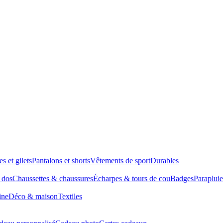
es et gilets
Pantalons et shorts
Vêtements de sport
Durables
à dos
Chaussettes & chaussures
Écharpes & tours de cou
Badges
Parapluie
ine
Déco & maison
Textiles