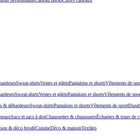
deau personnalisé
Cadeau photo
Cartes cadeaux
bardeurs
Sweat-shirts
Vestes et gilets
Pantalons et shorts
Vêtements de spo
bardeurs
Sweat-shirts
Vestes et gilets
Pantalons et shorts
Vêtements de spor
ts & débardeurs
Sweat-shirts
Pantalons et shorts
Vêtements de sport
Durab
peaux
Sacs et sacs à dos
Chaussettes & chaussures
Écharpes & tours de 
son & déco brodé
Cuisine
Déco & maison
Textiles