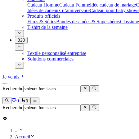
Cadeau Homme
Cadeau Femme
Idée cadeau de mariage​
C
Idées de cadeaux d’anniversaire
Cadeau pour baby showe
Produits officiels
Films & Séries
Bandes dessinées & Super-héros
Classique
T-shirt de la semaine
B2B
Textile personnalisé entreprise
Solutions commerciales
Je vends
Recherche
0
0
Recherche
...
Accueil