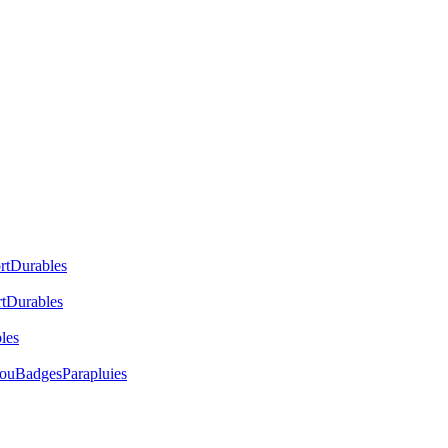
rt
Durables
t
Durables
les
cou
Badges
Parapluies