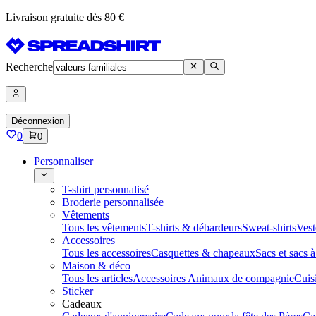
Livraison gratuite dès 80 €
Recherche
Déconnexion
0
0
Personnaliser
T-shirt personnalisé
Broderie personnalisée
Vêtements
Tous les vêtements
T-shirts & débardeurs
Sweat-shirts
Vest
Accessoires
Tous les accessoires
Casquettes & chapeaux
Sacs et sacs 
Maison & déco
Tous les articles
Accessoires Animaux de compagnie
Cuis
Sticker
Cadeaux