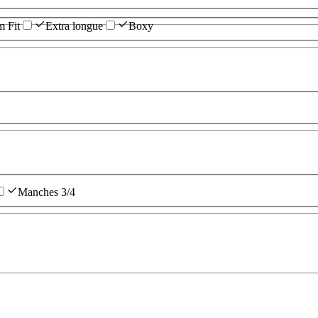
m Fit
Extra longue
Boxy
Manches 3/4