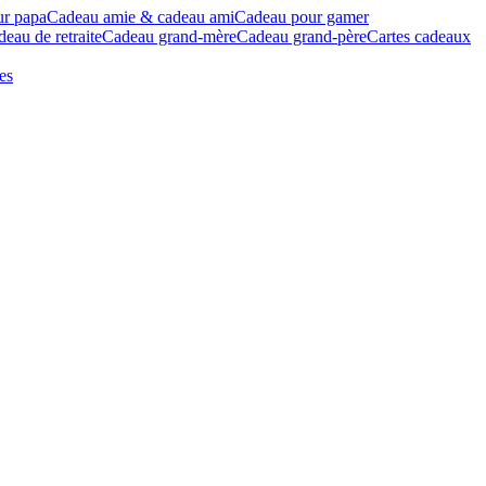
ur papa
Cadeau amie & cadeau ami
Cadeau pour gamer
eau de retraite
Cadeau grand-mère
Cadeau grand-père
Cartes cadeaux
es