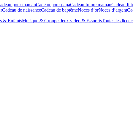
adeau pour maman
Cadeau pour papa
Cadeau future maman
Cadeau fut
r
Cadeau de naissance
Cadeau de baptême
Noces d’or
Noces d’argent
Cad
s & Enfants
Musique & Groupes
Jeux vidéo & E-sports
Toutes les licenc