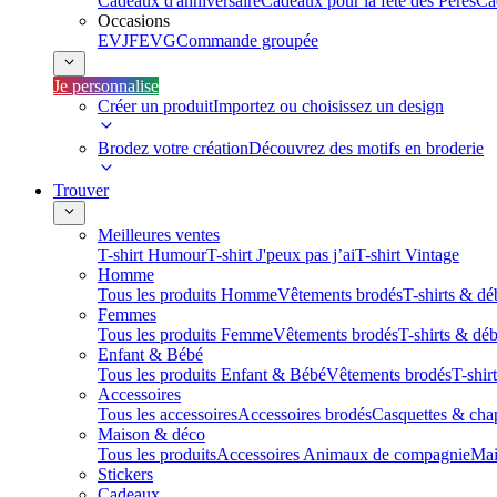
Cadeaux d'anniversaire
Cadeaux pour la fête des Pères
Ca
Occasions
EVJF
EVG
Commande groupée
Je personnalise
Créer un produit
Importez ou choisissez un design
Brodez votre création
Découvrez des motifs en broderie
Trouver
Meilleures ventes
T-shirt Humour
T-shirt J'peux pas j’ai
T-shirt Vintage
Homme
Tous les produits Homme
Vêtements brodés
T-shirts & dé
Femmes
Tous les produits Femme
Vêtements brodés
T-shirts & dé
Enfant & Bébé
Tous les produits Enfant & Bébé
Vêtements brodés
T-shir
Accessoires
Tous les accessoires
Accessoires brodés
Casquettes & cha
Maison & déco
Tous les produits
Accessoires Animaux de compagnie
Mai
Stickers
Cadeaux