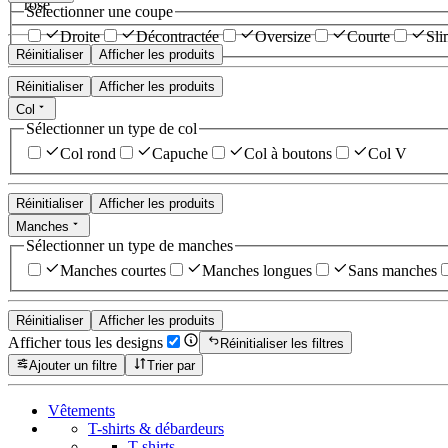
rose
Sélectionner une coupe
Droite
Décontractée
Oversize
Courte
Sli
Réinitialiser
Afficher les produits
Réinitialiser
Afficher les produits
Col
Sélectionner un type de col
Col rond
Capuche
Col à boutons
Col V
Réinitialiser
Afficher les produits
Manches
Sélectionner un type de manches
Manches courtes
Manches longues
Sans manches
Réinitialiser
Afficher les produits
Afficher tous les designs
Réinitialiser les filtres
Ajouter un filtre
Trier par
Vêtements
T-shirts & débardeurs
T-shirts