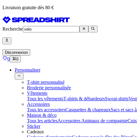
Livraison gratuite dès 80 €
Recherche
Déconnexion
0
0
Personnaliser
T-shirt personnalisé
Broderie personnalisée
Vêtements
Tous les vêtements
T-shirts & débardeurs
Sweat-shirts
Vest
Accessoires
Tous les accessoires
Casquettes & chapeaux
Sacs et sacs 
Maison & déco
Tous les articles
Accessoires Animaux de compagnie
Cuis
Sticker
Cadeaux