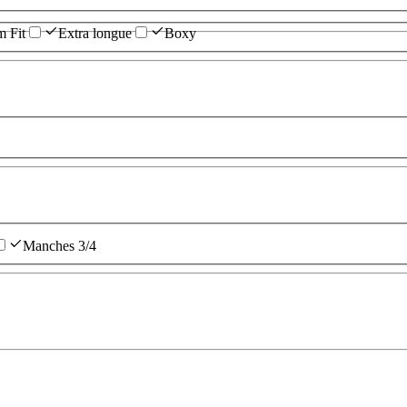
m Fit
Extra longue
Boxy
Manches 3/4