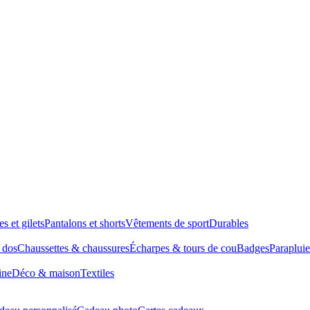
es et gilets
Pantalons et shorts
Vêtements de sport
Durables
à dos
Chaussettes & chaussures
Écharpes & tours de cou
Badges
Parapluie
ine
Déco & maison
Textiles