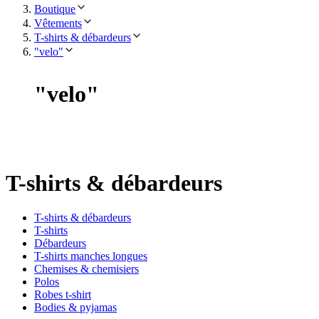
Boutique
Vêtements
T-shirts & débardeurs
"velo"
"
velo
"
T-shirts & débardeurs
T-shirts & débardeurs
T-shirts
Débardeurs
T-shirts manches longues
Chemises & chemisiers
Polos
Robes t-shirt
Bodies & pyjamas