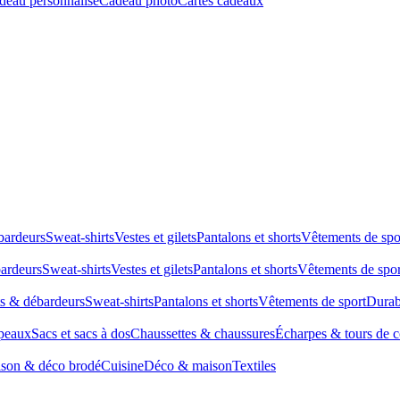
deau personnalisé
Cadeau photo
Cartes cadeaux
bardeurs
Sweat-shirts
Vestes et gilets
Pantalons et shorts
Vêtements de spo
bardeurs
Sweat-shirts
Vestes et gilets
Pantalons et shorts
Vêtements de spor
ts & débardeurs
Sweat-shirts
Pantalons et shorts
Vêtements de sport
Durab
peaux
Sacs et sacs à dos
Chaussettes & chaussures
Écharpes & tours de 
son & déco brodé
Cuisine
Déco & maison
Textiles