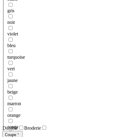
gris
noir
violet
bleu
turquoise
vert
jaune
beige
marron
orange
rouge
Durable
Broderie
Coupe