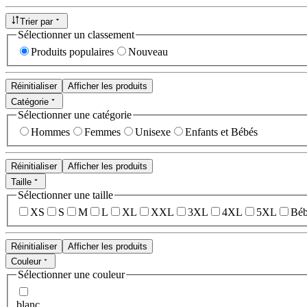
Trier par
Sélectionner un classement
Produits populaires
Nouveau
Réinitialiser
Afficher les produits
Catégorie
Sélectionner une catégorie
Hommes
Femmes
Unisexe
Enfants et Bébés
Réinitialiser
Afficher les produits
Taille
Sélectionner une taille
XS
S
M
L
XL
XXL
3XL
4XL
5XL
Béb
Réinitialiser
Afficher les produits
Couleur
Sélectionner une couleur
blanc