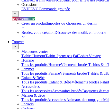
Cadeaux d'anniversaire
Cadeaux pour la fête des Pères
Ca
Occasions
EVJF
EVG
Commande groupée
Je personnalise
Créer un produit
Importez ou choisissez un design
Brodez votre création
Découvrez des motifs en broderie
Trouver
Meilleures ventes
T-shirt Humour
T-shirt J'peux pas j’ai
T-shirt Vintage
Homme
Tous les produits Homme
Vêtements brodés
T-shirts & dé
Femmes
Tous les produits Femme
Vêtements brodés
T-shirts & dé
Enfant & Bébé
Tous les produits Enfant & Bébé
Vêtements brodés
T-shir
Accessoires
Tous les accessoires
Accessoires brodés
Casquettes & cha
Maison & déco
Tous les produits
Accessoires Animaux de compagnie
Mai
Stickers
Cadeaux