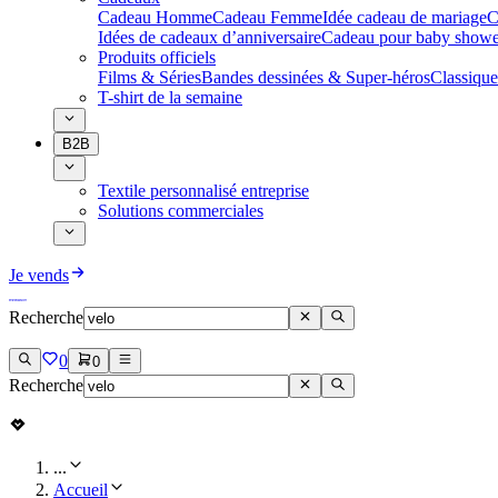
Cadeau Homme
Cadeau Femme
Idée cadeau de mariage​
C
Idées de cadeaux d’anniversaire
Cadeau pour baby showe
Produits officiels
Films & Séries
Bandes dessinées & Super-héros
Classique
T-shirt de la semaine
B2B
Textile personnalisé entreprise
Solutions commerciales
Je vends
Recherche
0
0
Recherche
...
Accueil