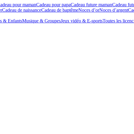
adeau pour maman
Cadeau pour papa
Cadeau future maman
Cadeau fut
r
Cadeau de naissance
Cadeau de baptême
Noces d’or
Noces d’argent
Cad
s & Enfants
Musique & Groupes
Jeux vidéo & E-sports
Toutes les licenc