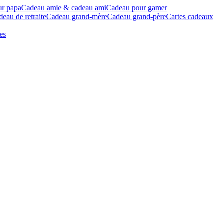
ur papa
Cadeau amie & cadeau ami
Cadeau pour gamer
eau de retraite
Cadeau grand-mère
Cadeau grand-père
Cartes cadeaux
es