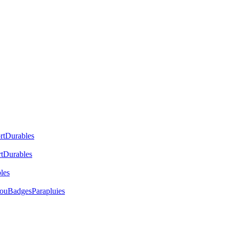
rt
Durables
t
Durables
les
cou
Badges
Parapluies