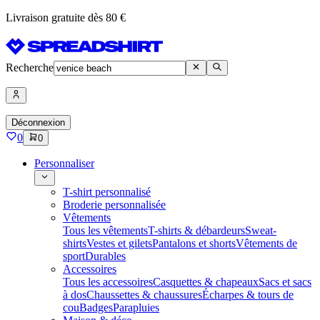
Livraison gratuite dès 80 €
Recherche
Déconnexion
0
0
Personnaliser
T-shirt personnalisé
Broderie personnalisée
Vêtements
Tous les vêtements
T-shirts & débardeurs
Sweat-
shirts
Vestes et gilets
Pantalons et shorts
Vêtements de
sport
Durables
Accessoires
Tous les accessoires
Casquettes & chapeaux
Sacs et sacs
à dos
Chaussettes & chaussures
Écharpes & tours de
cou
Badges
Parapluies