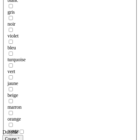
blanc
gris
noir
violet
bleu
turquoise
vert
jaune
beige
marron
orange
rouge
Durable
Coupe