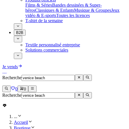
Films & Séries
Bandes dessinées & Super-
héros
Classiques & Enfants
Musique & Groupes
Jeux
vidéo & E-sports
Toutes les licences
T-shirt de la semaine
B2B
Textile personnalisé entreprise
Solutions commerciales
Je vends
Recherche
0
0
Recherche
...
Accueil
Boutique