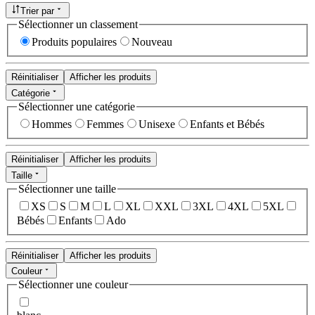
Trier par
Sélectionner un classement
Produits populaires
Nouveau
Réinitialiser
Afficher les produits
Catégorie
Sélectionner une catégorie
Hommes
Femmes
Unisexe
Enfants et Bébés
Réinitialiser
Afficher les produits
Taille
Sélectionner une taille
XS
S
M
L
XL
XXL
3XL
4XL
5XL
Bébés
Enfants
Ado
Réinitialiser
Afficher les produits
Couleur
Sélectionner une couleur