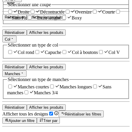
rose
Sélectionner une coupe
Droite
Décontractée
Oversize
Courte
Réinitialiser
Afficher les produits
Slim Fit
Extra longue
Boxy
Réinitialiser
Afficher les produits
Col
Sélectionner un type de col
Col rond
Capuche
Col à boutons
Col V
Réinitialiser
Afficher les produits
Manches
Sélectionner un type de manches
Manches courtes
Manches longues
Sans
manches
Manches 3/4
Réinitialiser
Afficher les produits
Afficher tous les designs
Réinitialiser les filtres
Ajouter un filtre
Trier par