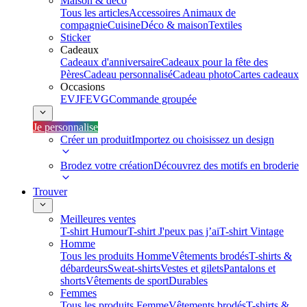
Maison & déco
Tous les articles
Accessoires Animaux de
compagnie
Cuisine
Déco & maison
Textiles
Sticker
Cadeaux
Cadeaux d'anniversaire
Cadeaux pour la fête des
Pères
Cadeau personnalisé
Cadeau photo
Cartes cadeaux
Occasions
EVJF
EVG
Commande groupée
Je personnalise
Créer un produit
Importez ou choisissez un design
Brodez votre création
Découvrez des motifs en broderie
Trouver
Meilleures ventes
T-shirt Humour
T-shirt J'peux pas j’ai
T-shirt Vintage
Homme
Tous les produits Homme
Vêtements brodés
T-shirts &
débardeurs
Sweat-shirts
Vestes et gilets
Pantalons et
shorts
Vêtements de sport
Durables
Femmes
Tous les produits Femme
Vêtements brodés
T-shirts &