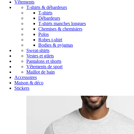
Vêtements
T-shirts & débardeurs
T-shirts
Débardeurs
T-shirts manches longues
Chemises & chemisiers
Polos
Robes t-shirt
Bodies & pyjamas
Sweat-shirts
Vestes et gilets
Pantalons et shorts
Vêtements de sport
Maillot de bain
Accessoires
Maison & déco
Stickers