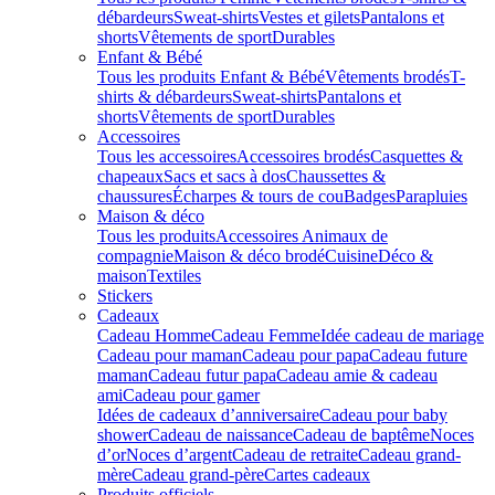
débardeurs
Sweat-shirts
Vestes et gilets
Pantalons et
shorts
Vêtements de sport
Durables
Enfant & Bébé
Tous les produits Enfant & Bébé
Vêtements brodés
T-
shirts & débardeurs
Sweat-shirts
Pantalons et
shorts
Vêtements de sport
Durables
Accessoires
Tous les accessoires
Accessoires brodés
Casquettes &
chapeaux
Sacs et sacs à dos
Chaussettes &
chaussures
Écharpes & tours de cou
Badges
Parapluies
Maison & déco
Tous les produits
Accessoires Animaux de
compagnie
Maison & déco brodé
Cuisine
Déco &
maison
Textiles
Stickers
Cadeaux
Cadeau Homme
Cadeau Femme
Idée cadeau de mariage​
Cadeau pour maman
Cadeau pour papa
Cadeau future
maman
Cadeau futur papa
Cadeau amie & cadeau
ami
Cadeau pour gamer
Idées de cadeaux d’anniversaire
Cadeau pour baby
shower
Cadeau de naissance
Cadeau de baptême
Noces
d’or
Noces d’argent
Cadeau de retraite
Cadeau grand-
mère
Cadeau grand-père
Cartes cadeaux
Produits officiels