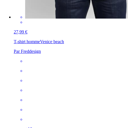
27,99 €
T-shirt homme
Venice beach
Par Freddesign