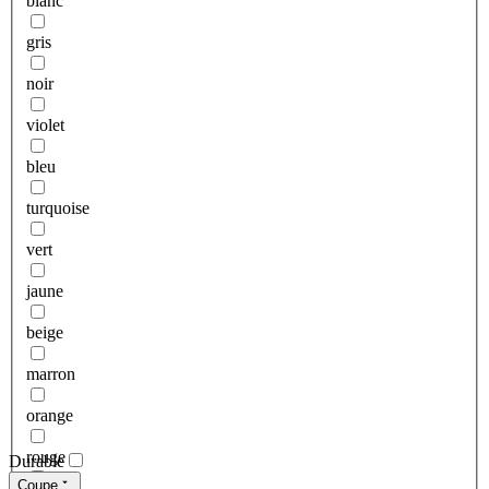
blanc
gris
noir
violet
bleu
turquoise
vert
jaune
beige
marron
orange
rouge
Durable
Coupe