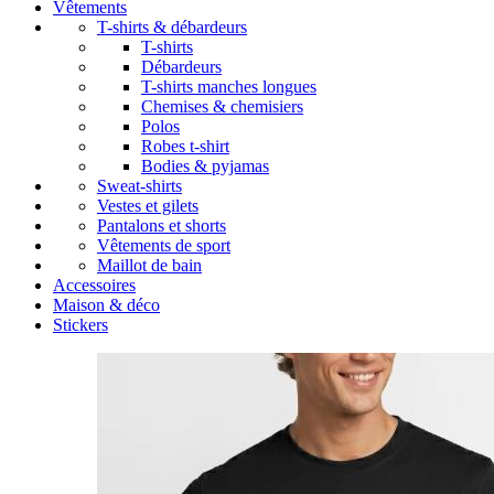
Vêtements
T-shirts & débardeurs
T-shirts
Débardeurs
T-shirts manches longues
Chemises & chemisiers
Polos
Robes t-shirt
Bodies & pyjamas
Sweat-shirts
Vestes et gilets
Pantalons et shorts
Vêtements de sport
Maillot de bain
Accessoires
Maison & déco
Stickers