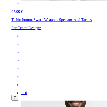
27,99 €
T-shirt homme
Swat - Weapons Spéciaux And Tactics
Par CentralDesignz
+
10