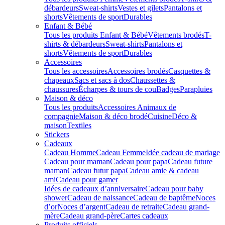
débardeurs
Sweat-shirts
Vestes et gilets
Pantalons et
shorts
Vêtements de sport
Durables
Enfant & Bébé
Tous les produits Enfant & Bébé
Vêtements brodés
T-
shirts & débardeurs
Sweat-shirts
Pantalons et
shorts
Vêtements de sport
Durables
Accessoires
Tous les accessoires
Accessoires brodés
Casquettes &
chapeaux
Sacs et sacs à dos
Chaussettes &
chaussures
Écharpes & tours de cou
Badges
Parapluies
Maison & déco
Tous les produits
Accessoires Animaux de
compagnie
Maison & déco brodé
Cuisine
Déco &
maison
Textiles
Stickers
Cadeaux
Cadeau Homme
Cadeau Femme
Idée cadeau de mariage​
Cadeau pour maman
Cadeau pour papa
Cadeau future
maman
Cadeau futur papa
Cadeau amie & cadeau
ami
Cadeau pour gamer
Idées de cadeaux d’anniversaire
Cadeau pour baby
shower
Cadeau de naissance
Cadeau de baptême
Noces
d’or
Noces d’argent
Cadeau de retraite
Cadeau grand-
mère
Cadeau grand-père
Cartes cadeaux
Produits officiels