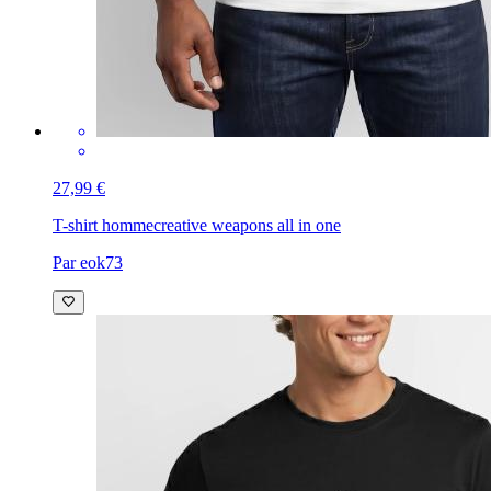
27,99 €
T-shirt homme
creative weapons all in one
Par eok73