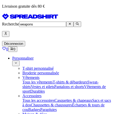
Livraison gratuite dès 80 €
Recherche
Déconnexion
0
0
Personnaliser
T-shirt personnalisé
Broderie personnalisée
Vêtements
Tous les vêtements
T-shirts & débardeurs
Sweat-
shirts
Vestes et gilets
Pantalons et shorts
Vêtements de
sport
Durables
Accessoires
Tous les accessoires
Casquettes & chapeaux
Sacs et sacs
à dos
Chaussettes & chaussures
Écharpes & tours de
cou
Badges
Parapluies