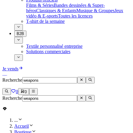
Films & Séries
Bandes dessinées & Super-
héros
Classiques & Enfants
Musique & Groupes
Jeux
vidéo & E-sports
Toutes les licences
T-shirt de la semaine
B2B
Textile personnalisé entreprise
Solutions commerciales
Je vends
Recherche
0
0
Recherche
...
Accueil
Boutique