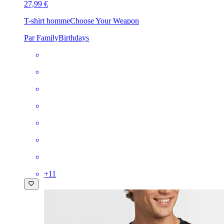
27,99 €
T-shirt homme
Choose Your Weapon
Par FamilyBirthdays
+
11