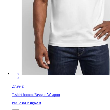
27,99 €
T-shirt homme
Reggae Weapon
Par JoshDesignArt