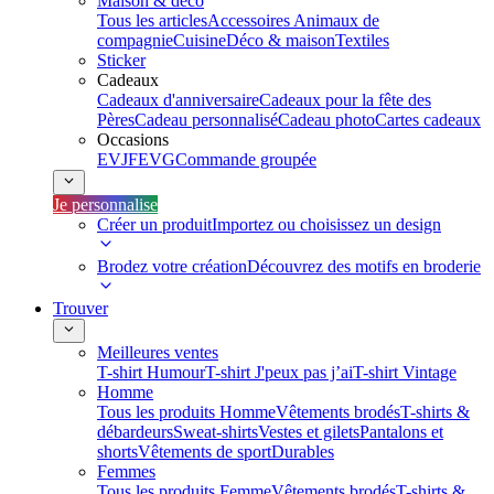
Maison & déco
Tous les articles
Accessoires Animaux de
compagnie
Cuisine
Déco & maison
Textiles
Sticker
Cadeaux
Cadeaux d'anniversaire
Cadeaux pour la fête des
Pères
Cadeau personnalisé
Cadeau photo
Cartes cadeaux
Occasions
EVJF
EVG
Commande groupée
Je personnalise
Créer un produit
Importez ou choisissez un design
Brodez votre création
Découvrez des motifs en broderie
Trouver
Meilleures ventes
T-shirt Humour
T-shirt J'peux pas j’ai
T-shirt Vintage
Homme
Tous les produits Homme
Vêtements brodés
T-shirts &
débardeurs
Sweat-shirts
Vestes et gilets
Pantalons et
shorts
Vêtements de sport
Durables
Femmes
Tous les produits Femme
Vêtements brodés
T-shirts &