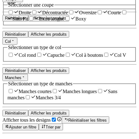
rose
Sélectionner une coupe
Droite
Décontractée
Oversize
Courte
Réinitialiser
Afficher les produits
Slim Fit
Extra longue
Boxy
Réinitialiser
Afficher les produits
Col
Sélectionner un type de col
Col rond
Capuche
Col à boutons
Col V
Réinitialiser
Afficher les produits
Manches
Sélectionner un type de manches
Manches courtes
Manches longues
Sans
manches
Manches 3/4
Réinitialiser
Afficher les produits
Afficher tous les designs
Réinitialiser les filtres
Ajouter un filtre
Trier par