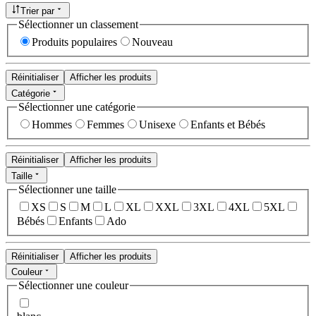
Trier par
Sélectionner un classement
Produits populaires
Nouveau
Réinitialiser
Afficher les produits
Catégorie
Sélectionner une catégorie
Hommes
Femmes
Unisexe
Enfants et Bébés
Réinitialiser
Afficher les produits
Taille
Sélectionner une taille
XS
S
M
L
XL
XXL
3XL
4XL
5XL
Bébés
Enfants
Ado
Réinitialiser
Afficher les produits
Couleur
Sélectionner une couleur