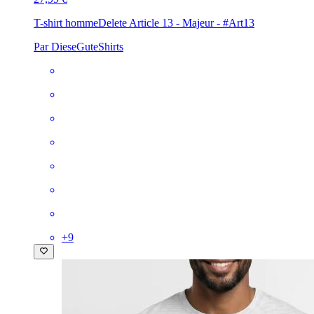
T-shirt homme
Delete Article 13 - Majeur - #Art13
Par DieseGuteShirts
+
9