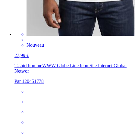
Nouveau
27,99 €
T-shirt homme
WWW Globe Line Icon Site Internet Global
Networ
Par 120451778