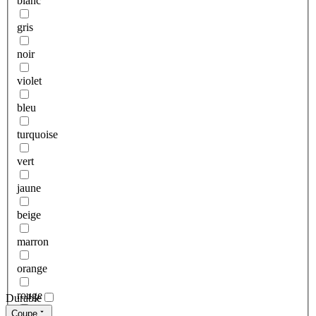
blanc
gris
noir
violet
bleu
turquoise
vert
jaune
beige
marron
orange
rouge
Durable
Coupe