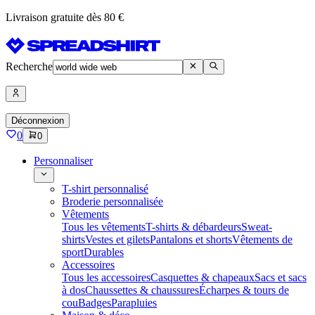
Livraison gratuite dès 80 €
Recherche
Déconnexion
0
0
Personnaliser
T-shirt personnalisé
Broderie personnalisée
Vêtements
Tous les vêtements
T-shirts & débardeurs
Sweat-
shirts
Vestes et gilets
Pantalons et shorts
Vêtements de
sport
Durables
Accessoires
Tous les accessoires
Casquettes & chapeaux
Sacs et sacs
à dos
Chaussettes & chaussures
Écharpes & tours de
cou
Badges
Parapluies