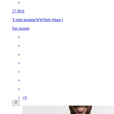
27,99 €
T-shirt homme
WWWeb (blanc)
Par roomjs
+
9