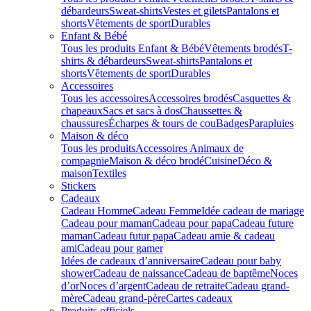
débardeurs
Sweat-shirts
Vestes et gilets
Pantalons et
shorts
Vêtements de sport
Durables
Enfant & Bébé
Tous les produits Enfant & Bébé
Vêtements brodés
T-
shirts & débardeurs
Sweat-shirts
Pantalons et
shorts
Vêtements de sport
Durables
Accessoires
Tous les accessoires
Accessoires brodés
Casquettes &
chapeaux
Sacs et sacs à dos
Chaussettes &
chaussures
Écharpes & tours de cou
Badges
Parapluies
Maison & déco
Tous les produits
Accessoires Animaux de
compagnie
Maison & déco brodé
Cuisine
Déco &
maison
Textiles
Stickers
Cadeaux
Cadeau Homme
Cadeau Femme
Idée cadeau de mariage​
Cadeau pour maman
Cadeau pour papa
Cadeau future
maman
Cadeau futur papa
Cadeau amie & cadeau
ami
Cadeau pour gamer
Idées de cadeaux d’anniversaire
Cadeau pour baby
shower
Cadeau de naissance
Cadeau de baptême
Noces
d’or
Noces d’argent
Cadeau de retraite
Cadeau grand-
mère
Cadeau grand-père
Cartes cadeaux
Produits officiels