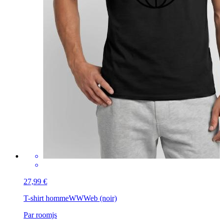
27,99 €
T-shirt homme
WWWeb (noir)
Par roomjs