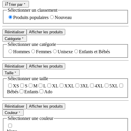
Trier par
Sélectionner un classement
Produits populaires
Nouveau
Réinitialiser
Afficher les produits
Catégorie
Sélectionner une catégorie
Hommes
Femmes
Unisexe
Enfants et Bébés
Réinitialiser
Afficher les produits
Taille
Sélectionner une taille
XS
S
M
L
XL
XXL
3XL
4XL
5XL
Bébés
Enfants
Ado
Réinitialiser
Afficher les produits
Couleur
Sélectionner une couleur