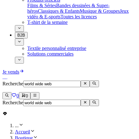
Films & Séries
Bandes dessinées & Super-
héros
Classiques & Enfants
Musique & Groupes
Jeux
vidéo & E-sports
Toutes les licences
T-shirt de la semaine
B2B
Textile personnalisé entreprise
Solutions commerciales
Je vends
Recherche
0
0
Recherche
...
Accueil
Boutique