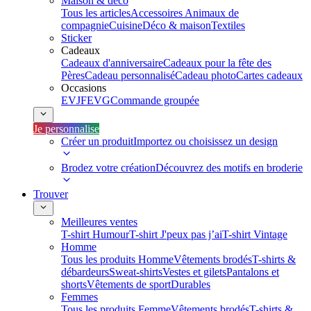
Maison & déco
Tous les articles
Accessoires Animaux de
compagnie
Cuisine
Déco & maison
Textiles
Sticker
Cadeaux
Cadeaux d'anniversaire
Cadeaux pour la fête des
Pères
Cadeau personnalisé
Cadeau photo
Cartes cadeaux
Occasions
EVJF
EVG
Commande groupée
Je personnalise
Créer un produit
Importez ou choisissez un design
Brodez votre création
Découvrez des motifs en broderie
Trouver
Meilleures ventes
T-shirt Humour
T-shirt J'peux pas j’ai
T-shirt Vintage
Homme
Tous les produits Homme
Vêtements brodés
T-shirts &
débardeurs
Sweat-shirts
Vestes et gilets
Pantalons et
shorts
Vêtements de sport
Durables
Femmes
Tous les produits Femme
Vêtements brodés
T-shirts &