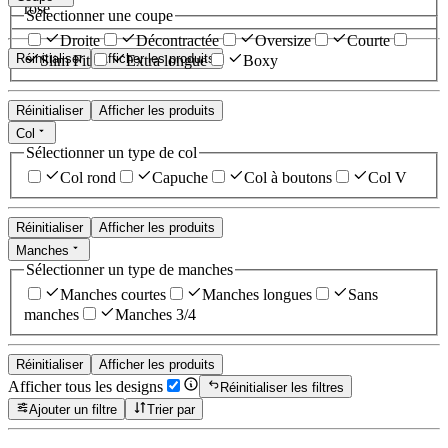
rose
Sélectionner une coupe
Droite
Décontractée
Oversize
Courte
Réinitialiser
Afficher les produits
Slim Fit
Extra longue
Boxy
Réinitialiser
Afficher les produits
Col
Sélectionner un type de col
Col rond
Capuche
Col à boutons
Col V
Réinitialiser
Afficher les produits
Manches
Sélectionner un type de manches
Manches courtes
Manches longues
Sans
manches
Manches 3/4
Réinitialiser
Afficher les produits
Afficher tous les designs
Réinitialiser les filtres
Ajouter un filtre
Trier par