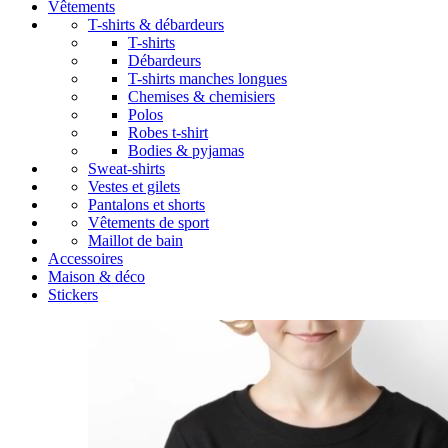
Vêtements
T-shirts & débardeurs
T-shirts
Débardeurs
T-shirts manches longues
Chemises & chemisiers
Polos
Robes t-shirt
Bodies & pyjamas
Sweat-shirts
Vestes et gilets
Pantalons et shorts
Vêtements de sport
Maillot de bain
Accessoires
Maison & déco
Stickers