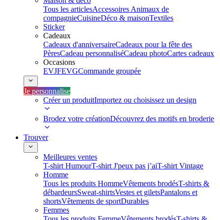
Maison & déco
Tous les articles
Accessoires Animaux de
compagnie
Cuisine
Déco & maison
Textiles
Sticker
Cadeaux
Cadeaux d'anniversaire
Cadeaux pour la fête des
Pères
Cadeau personnalisé
Cadeau photo
Cartes cadeaux
Occasions
EVJF
EVG
Commande groupée
Je personnalise
Créer un produit
Importez ou choisissez un design
Brodez votre création
Découvrez des motifs en broderie
Trouver
Meilleures ventes
T-shirt Humour
T-shirt J'peux pas j’ai
T-shirt Vintage
Homme
Tous les produits Homme
Vêtements brodés
T-shirts &
débardeurs
Sweat-shirts
Vestes et gilets
Pantalons et
shorts
Vêtements de sport
Durables
Femmes
Tous les produits Femme
Vêtements brodés
T-shirts &