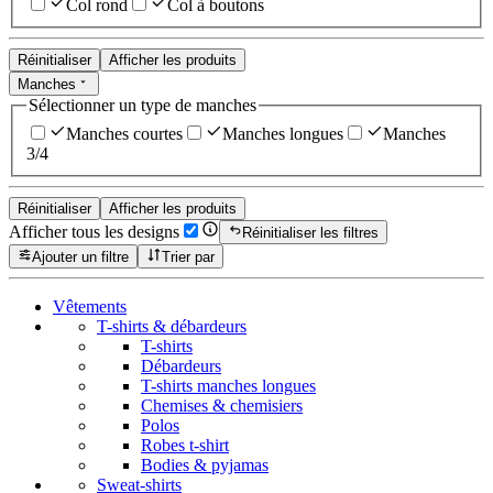
Col rond
Col à boutons
Réinitialiser
Afficher les produits
Manches
Sélectionner un type de manches
Manches courtes
Manches longues
Manches
3/4
Réinitialiser
Afficher les produits
Afficher tous les designs
Réinitialiser les filtres
Ajouter un filtre
Trier par
Vêtements
T-shirts & débardeurs
T-shirts
Débardeurs
T-shirts manches longues
Chemises & chemisiers
Polos
Robes t-shirt
Bodies & pyjamas
Sweat-shirts