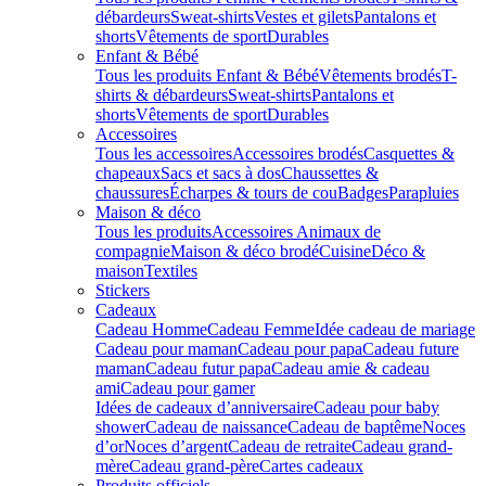
débardeurs
Sweat-shirts
Vestes et gilets
Pantalons et
shorts
Vêtements de sport
Durables
Enfant & Bébé
Tous les produits Enfant & Bébé
Vêtements brodés
T-
shirts & débardeurs
Sweat-shirts
Pantalons et
shorts
Vêtements de sport
Durables
Accessoires
Tous les accessoires
Accessoires brodés
Casquettes &
chapeaux
Sacs et sacs à dos
Chaussettes &
chaussures
Écharpes & tours de cou
Badges
Parapluies
Maison & déco
Tous les produits
Accessoires Animaux de
compagnie
Maison & déco brodé
Cuisine
Déco &
maison
Textiles
Stickers
Cadeaux
Cadeau Homme
Cadeau Femme
Idée cadeau de mariage​
Cadeau pour maman
Cadeau pour papa
Cadeau future
maman
Cadeau futur papa
Cadeau amie & cadeau
ami
Cadeau pour gamer
Idées de cadeaux d’anniversaire
Cadeau pour baby
shower
Cadeau de naissance
Cadeau de baptême
Noces
d’or
Noces d’argent
Cadeau de retraite
Cadeau grand-
mère
Cadeau grand-père
Cartes cadeaux
Produits officiels