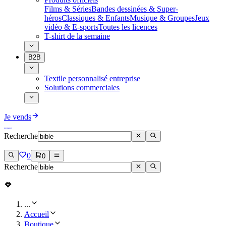
Films & Séries
Bandes dessinées & Super-
héros
Classiques & Enfants
Musique & Groupes
Jeux
vidéo & E-sports
Toutes les licences
T-shirt de la semaine
B2B
Textile personnalisé entreprise
Solutions commerciales
Je vends
Recherche
0
0
Recherche
...
Accueil
Boutique