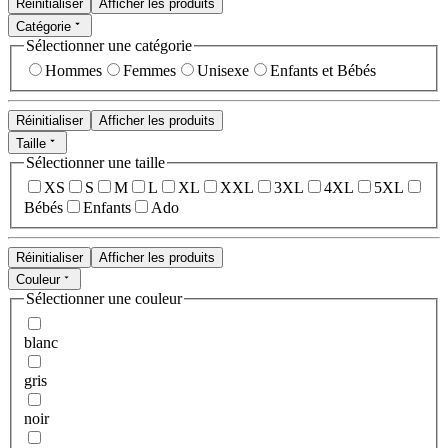
Réinitialiser
Afficher les produits
Catégorie
Sélectionner une catégorie
Hommes
Femmes
Unisexe
Enfants et Bébés
Réinitialiser
Afficher les produits
Taille
Sélectionner une taille
XS
S
M
L
XL
XXL
3XL
4XL
5XL
Bébés
Enfants
Ado
Réinitialiser
Afficher les produits
Couleur
Sélectionner une couleur
blanc
gris
noir