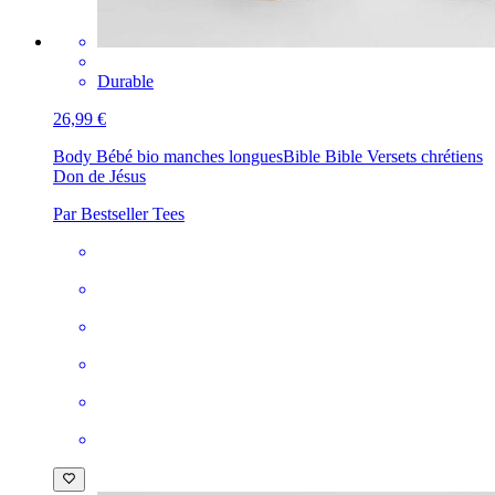
Durable
26,99 €
Body Bébé bio manches longues
Bible Bible Versets chrétiens
Don de Jésus
Par Bestseller Tees