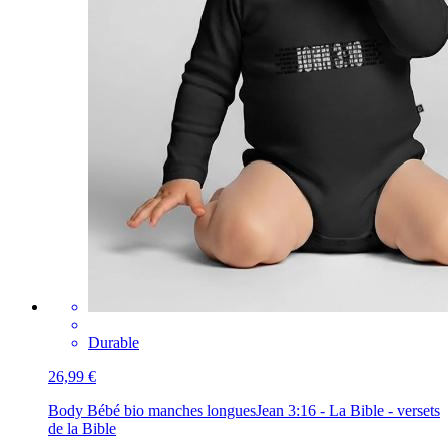
Durable
26,99 €
Body Bébé bio manches longues
Jean 3:16 - La Bible - versets
de la Bible