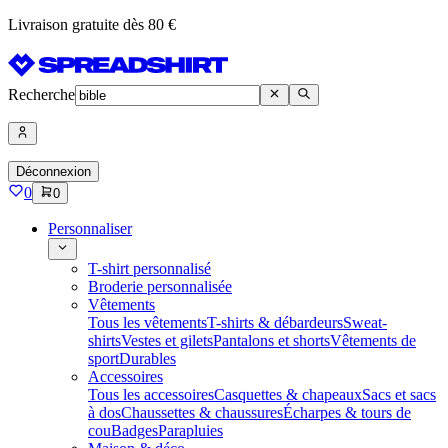
Livraison gratuite dès 80 €
Recherche
Déconnexion
0
0
Personnaliser
T-shirt personnalisé
Broderie personnalisée
Vêtements
Tous les vêtements
T-shirts & débardeurs
Sweat-
shirts
Vestes et gilets
Pantalons et shorts
Vêtements de
sport
Durables
Accessoires
Tous les accessoires
Casquettes & chapeaux
Sacs et sacs
à dos
Chaussettes & chaussures
Écharpes & tours de
cou
Badges
Parapluies