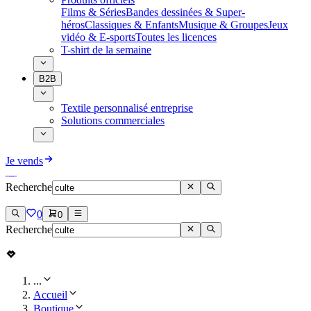
Films & Séries
Bandes dessinées & Super-
héros
Classiques & Enfants
Musique & Groupes
Jeux
vidéo & E-sports
Toutes les licences
T-shirt de la semaine
B2B
Textile personnalisé entreprise
Solutions commerciales
Je vends
Recherche
0
0
Recherche
...
Accueil
Boutique