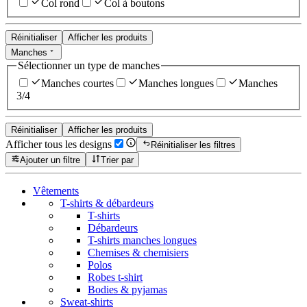
Col rond
Col à boutons
Réinitialiser
Afficher les produits
Manches
Sélectionner un type de manches
Manches courtes
Manches longues
Manches
3/4
Réinitialiser
Afficher les produits
Afficher tous les designs
Réinitialiser les filtres
Ajouter un filtre
Trier par
Vêtements
T-shirts & débardeurs
T-shirts
Débardeurs
T-shirts manches longues
Chemises & chemisiers
Polos
Robes t-shirt
Bodies & pyjamas
Sweat-shirts