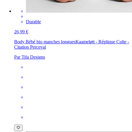
Durable
26,99 €
Body Bébé bio manches longues
Kaameløtt - Réplique Culte -
Citation Perceval
Par Tifa Designs