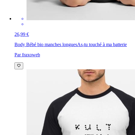
26,99 €
Body Bébé bio manches longues
As-tu touché à ma batterie
Par fraxoweb