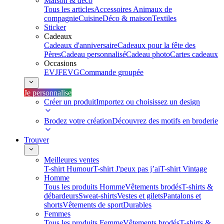
Maison & déco
Tous les articles
Accessoires Animaux de
compagnie
Cuisine
Déco & maison
Textiles
Sticker
Cadeaux
Cadeaux d'anniversaire
Cadeaux pour la fête des
Pères
Cadeau personnalisé
Cadeau photo
Cartes cadeaux
Occasions
EVJF
EVG
Commande groupée
Je personnalise
Créer un produit
Importez ou choisissez un design
Brodez votre création
Découvrez des motifs en broderie
Trouver
Meilleures ventes
T-shirt Humour
T-shirt J'peux pas j’ai
T-shirt Vintage
Homme
Tous les produits Homme
Vêtements brodés
T-shirts &
débardeurs
Sweat-shirts
Vestes et gilets
Pantalons et
shorts
Vêtements de sport
Durables
Femmes
Tous les produits Femme
Vêtements brodés
T-shirts &