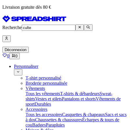
Livraison gratuite dès 80 €
Recherche
Déconnexion
0
0
Personnaliser
T-shirt personnalisé
Broderie personnalisée
Vêtements
Tous les vêtements
T-shirts & débardeurs
Sweat-
shirts
Vestes et gilets
Pantalons et shorts
Vêtements de
sport
Durables
Accessoires
Tous les accessoires
Casquettes & chapeaux
Sacs et sacs
à dos
Chaussettes & chaussures
Écharpes & tours de
cou
Badges
Parapluies