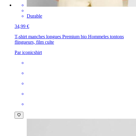
Durable
34,99 €
T-shirt manches longues Premium bio Homme
les tontons
flingueurs, film culte
Par iconicshirt