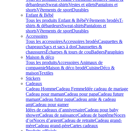
débardeurs
Sweat-shirts
Vestes et gilets
Pantalons et
shorts
Vêtements de sport
Durables
Enfant & Bébé
Tous les produits Enfant & Bébé
Vêtements brodés
T-
shirts & débardeurs
Sweat-shirts
Pantalons et
shorts
Vêtements de sport
Durables
Accessoires
Tous les accessoires
Accessoires brodés
Casquettes &
chapeaux
Sacs et sacs à dos
Chaussettes &
chaussures
Écharpes & tours de cou
Badges
Parapluies
Maison & déco
Tous les produits
Accessoires Animaux de
compagnie
Maison & déco brodé
Cuisine
Déco &
maison
Textiles
Stickers
Cadeaux
Cadeau Homme
Cadeau Femme
Idée cadeau de mariage​
Cadeau pour maman
Cadeau pour papa
Cadeau future
maman
Cadeau futur papa
Cadeau amie & cadeau
ami
Cadeau pour gamer
Idées de cadeaux d’anniversaire
Cadeau pour baby
shower
Cadeau de naissance
Cadeau de baptême
Noces
d’or
Noces d’argent
Cadeau de retraite
Cadeau grand-
mère
Cadeau grand-père
Cartes cadeaux
Produits officiels