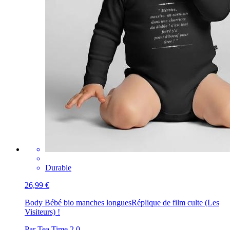
Durable
26,99 €
Body Bébé bio manches longues
Réplique de film culte (Les
Visiteurs) !
Par Tea Time 2.0