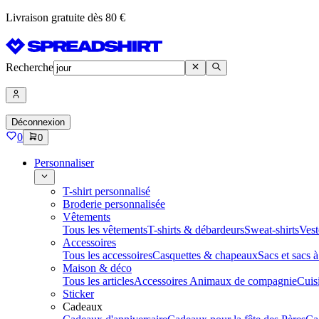
Livraison gratuite dès 80 €
Recherche
Déconnexion
0
0
Personnaliser
T-shirt personnalisé
Broderie personnalisée
Vêtements
Tous les vêtements
T-shirts & débardeurs
Sweat-shirts
Vest
Accessoires
Tous les accessoires
Casquettes & chapeaux
Sacs et sacs 
Maison & déco
Tous les articles
Accessoires Animaux de compagnie
Cuis
Sticker
Cadeaux