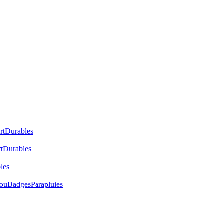
rt
Durables
t
Durables
les
cou
Badges
Parapluies