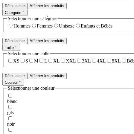
Réinitialiser
Afficher les produits
Catégorie
Sélectionner une catégorie
Hommes
Femmes
Unisexe
Enfants et Bébés
Réinitialiser
Afficher les produits
Taille
Sélectionner une taille
XS
S
M
L
XL
XXL
3XL
4XL
5XL
Béb
Réinitialiser
Afficher les produits
Couleur
Sélectionner une couleur
blanc
gris
noir