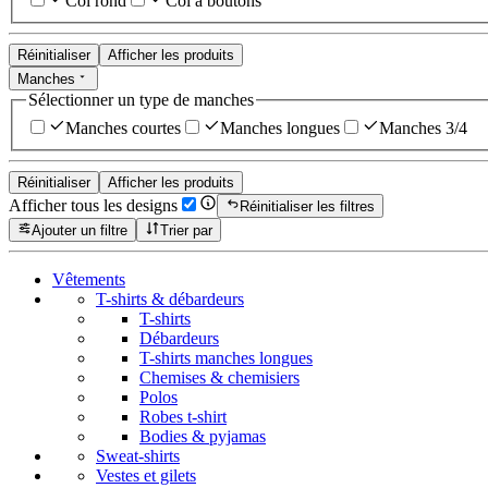
Col rond
Col à boutons
Réinitialiser
Afficher les produits
Manches
Sélectionner un type de manches
Manches courtes
Manches longues
Manches 3/4
Réinitialiser
Afficher les produits
Afficher tous les designs
Réinitialiser les filtres
Ajouter un filtre
Trier par
Vêtements
T-shirts & débardeurs
T-shirts
Débardeurs
T-shirts manches longues
Chemises & chemisiers
Polos
Robes t-shirt
Bodies & pyjamas
Sweat-shirts
Vestes et gilets