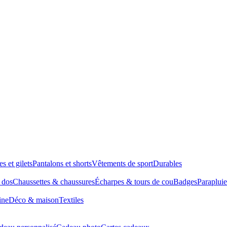
es et gilets
Pantalons et shorts
Vêtements de sport
Durables
à dos
Chaussettes & chaussures
Écharpes & tours de cou
Badges
Parapluie
ine
Déco & maison
Textiles