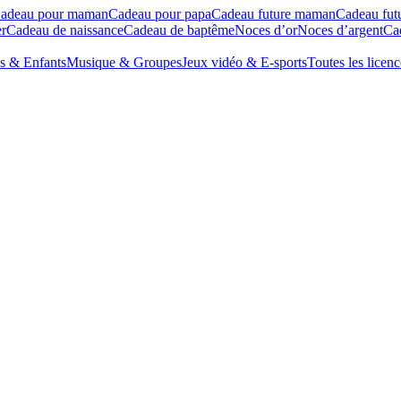
adeau pour maman
Cadeau pour papa
Cadeau future maman
Cadeau fut
r
Cadeau de naissance
Cadeau de baptême
Noces d’or
Noces d’argent
Cad
s & Enfants
Musique & Groupes
Jeux vidéo & E-sports
Toutes les licenc