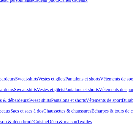
deau personnalisé
Cadeau photo
Cartes cadeaux
bardeurs
Sweat-shirts
Vestes et gilets
Pantalons et shorts
Vêtements de spo
bardeurs
Sweat-shirts
Vestes et gilets
Pantalons et shorts
Vêtements de spor
ts & débardeurs
Sweat-shirts
Pantalons et shorts
Vêtements de sport
Durab
peaux
Sacs et sacs à dos
Chaussettes & chaussures
Écharpes & tours de 
son & déco brodé
Cuisine
Déco & maison
Textiles