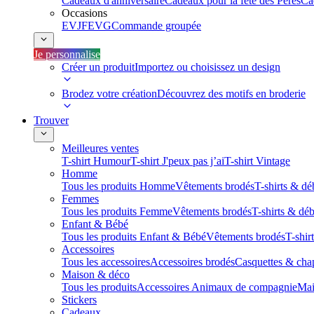
Cadeaux d'anniversaire
Cadeaux pour la fête des Pères
Ca
Occasions
EVJF
EVG
Commande groupée
Je personnalise
Créer un produit
Importez ou choisissez un design
Brodez votre création
Découvrez des motifs en broderie
Trouver
Meilleures ventes
T-shirt Humour
T-shirt J'peux pas j’ai
T-shirt Vintage
Homme
Tous les produits Homme
Vêtements brodés
T-shirts & dé
Femmes
Tous les produits Femme
Vêtements brodés
T-shirts & dé
Enfant & Bébé
Tous les produits Enfant & Bébé
Vêtements brodés
T-shir
Accessoires
Tous les accessoires
Accessoires brodés
Casquettes & cha
Maison & déco
Tous les produits
Accessoires Animaux de compagnie
Mai
Stickers
Cadeaux