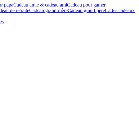
ur papa
Cadeau amie & cadeau ami
Cadeau pour gamer
eau de retraite
Cadeau grand-mère
Cadeau grand-père
Cartes cadeaux
es