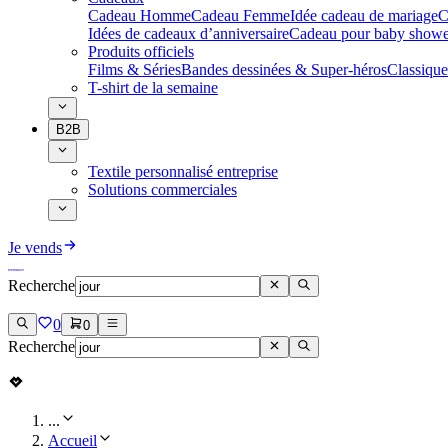
Cadeau Homme
Cadeau Femme
Idée cadeau de mariage​
C
Idées de cadeaux d’anniversaire
Cadeau pour baby showe
Produits officiels
Films & Séries
Bandes dessinées & Super-héros
Classique
T-shirt de la semaine
B2B
Textile personnalisé entreprise
Solutions commerciales
Je vends
Recherche
0
0
Recherche
...
Accueil