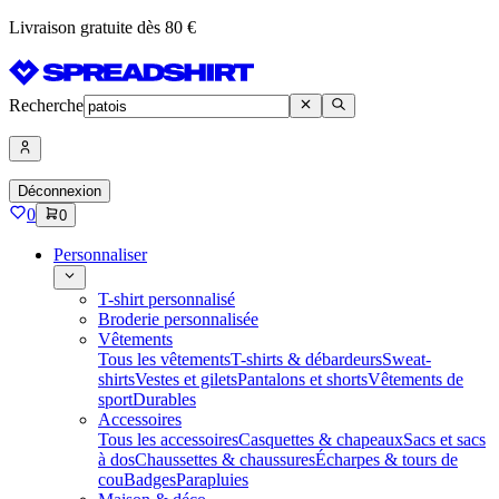
Livraison gratuite dès 80 €
Recherche
Déconnexion
0
0
Personnaliser
T-shirt personnalisé
Broderie personnalisée
Vêtements
Tous les vêtements
T-shirts & débardeurs
Sweat-
shirts
Vestes et gilets
Pantalons et shorts
Vêtements de
sport
Durables
Accessoires
Tous les accessoires
Casquettes & chapeaux
Sacs et sacs
à dos
Chaussettes & chaussures
Écharpes & tours de
cou
Badges
Parapluies