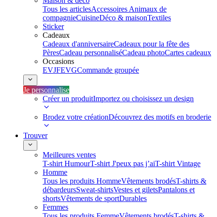
Maison & déco
Tous les articles
Accessoires Animaux de
compagnie
Cuisine
Déco & maison
Textiles
Sticker
Cadeaux
Cadeaux d'anniversaire
Cadeaux pour la fête des
Pères
Cadeau personnalisé
Cadeau photo
Cartes cadeaux
Occasions
EVJF
EVG
Commande groupée
Je personnalise
Créer un produit
Importez ou choisissez un design
Brodez votre création
Découvrez des motifs en broderie
Trouver
Meilleures ventes
T-shirt Humour
T-shirt J'peux pas j’ai
T-shirt Vintage
Homme
Tous les produits Homme
Vêtements brodés
T-shirts &
débardeurs
Sweat-shirts
Vestes et gilets
Pantalons et
shorts
Vêtements de sport
Durables
Femmes
Tous les produits Femme
Vêtements brodés
T-shirts &