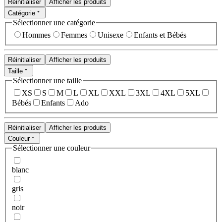
Réinitialiser
Afficher les produits
Catégorie
Sélectionner une catégorie
Hommes
Femmes
Unisexe
Enfants et Bébés
Réinitialiser
Afficher les produits
Taille
Sélectionner une taille
XS
S
M
L
XL
XXL
3XL
4XL
5XL
Bébés
Enfants
Ado
Réinitialiser
Afficher les produits
Couleur
Sélectionner une couleur
blanc
gris
noir