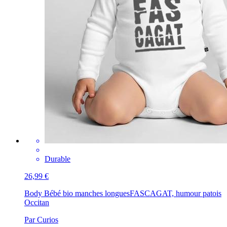
Durable
26,99 €
Body Bébé bio manches longues
FASCAGAT, humour patois
Occitan
Par Curios