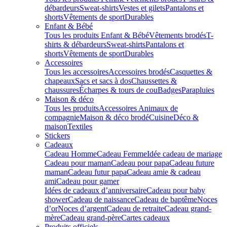
débardeurs
Sweat-shirts
Vestes et gilets
Pantalons et
shorts
Vêtements de sport
Durables
Enfant & Bébé
Tous les produits Enfant & Bébé
Vêtements brodés
T-
shirts & débardeurs
Sweat-shirts
Pantalons et
shorts
Vêtements de sport
Durables
Accessoires
Tous les accessoires
Accessoires brodés
Casquettes &
chapeaux
Sacs et sacs à dos
Chaussettes &
chaussures
Écharpes & tours de cou
Badges
Parapluies
Maison & déco
Tous les produits
Accessoires Animaux de
compagnie
Maison & déco brodé
Cuisine
Déco &
maison
Textiles
Stickers
Cadeaux
Cadeau Homme
Cadeau Femme
Idée cadeau de mariage​
Cadeau pour maman
Cadeau pour papa
Cadeau future
maman
Cadeau futur papa
Cadeau amie & cadeau
ami
Cadeau pour gamer
Idées de cadeaux d’anniversaire
Cadeau pour baby
shower
Cadeau de naissance
Cadeau de baptême
Noces
d’or
Noces d’argent
Cadeau de retraite
Cadeau grand-
mère
Cadeau grand-père
Cartes cadeaux
Produits officiels