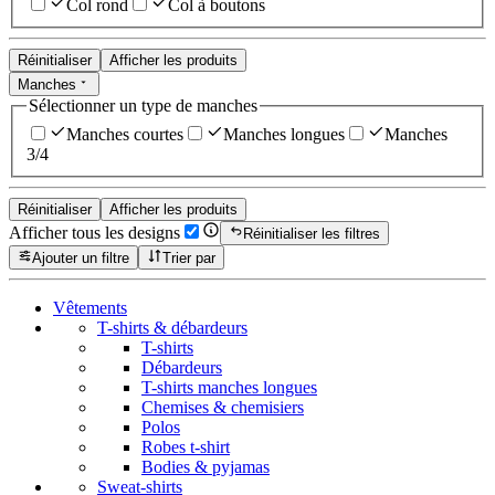
Col rond
Col à boutons
Réinitialiser
Afficher les produits
Manches
Sélectionner un type de manches
Manches courtes
Manches longues
Manches
3/4
Réinitialiser
Afficher les produits
Afficher tous les designs
Réinitialiser les filtres
Ajouter un filtre
Trier par
Vêtements
T-shirts & débardeurs
T-shirts
Débardeurs
T-shirts manches longues
Chemises & chemisiers
Polos
Robes t-shirt
Bodies & pyjamas
Sweat-shirts