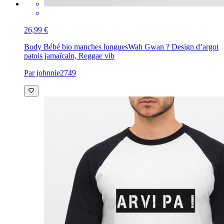
26,99 €
Body Bébé bio manches longues
Wah Gwan ? Design d’argot
patois jamaïcain, Reggae vib
Par johnnie2749