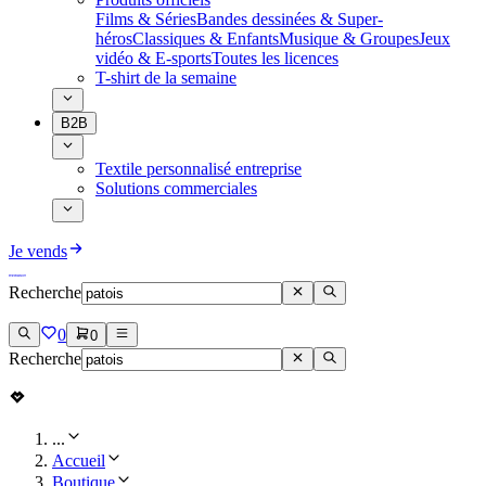
Films & Séries
Bandes dessinées & Super-
héros
Classiques & Enfants
Musique & Groupes
Jeux
vidéo & E-sports
Toutes les licences
T-shirt de la semaine
B2B
Textile personnalisé entreprise
Solutions commerciales
Je vends
Recherche
0
0
Recherche
...
Accueil
Boutique