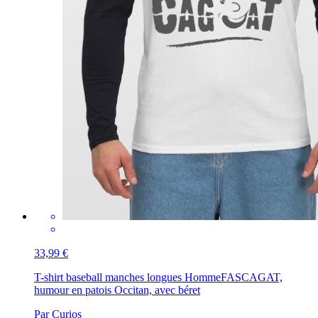
33,99 €
T-shirt baseball manches longues Homme
FASCAGAT,
humour en patois Occitan, avec béret
Par Curios