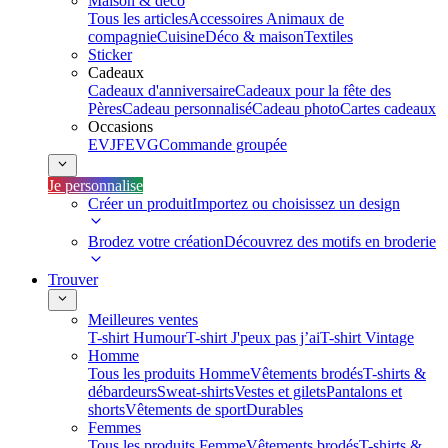
Maison & déco
Tous les articles
Accessoires Animaux de
compagnie
Cuisine
Déco & maison
Textiles
Sticker
Cadeaux
Cadeaux d'anniversaire
Cadeaux pour la fête des
Pères
Cadeau personnalisé
Cadeau photo
Cartes cadeaux
Occasions
EVJF
EVG
Commande groupée
Je personnalise
Créer un produit
Importez ou choisissez un design
Brodez votre création
Découvrez des motifs en broderie
Trouver
Meilleures ventes
T-shirt Humour
T-shirt J'peux pas j’ai
T-shirt Vintage
Homme
Tous les produits Homme
Vêtements brodés
T-shirts &
débardeurs
Sweat-shirts
Vestes et gilets
Pantalons et
shorts
Vêtements de sport
Durables
Femmes
Tous les produits Femme
Vêtements brodés
T-shirts &