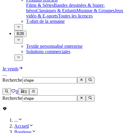
Films & Séries
Bandes dessinées & Super-
héros
Classiques & Enfants
Musique & Groupes
Jeux
vidéo & E-sports
Toutes les licences
T-shirt de la semaine
B2B
Textile personnalisé entreprise
Solutions commerciales
Je vends
Recherche
0
0
Recherche
...
Accueil
Boutique