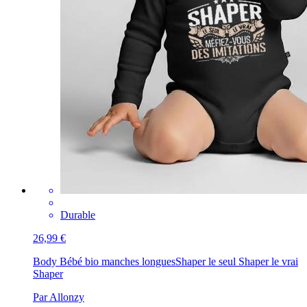
Durable
26,99 €
Body Bébé bio manches longues
Shaper le seul Shaper le vrai
Shaper
Par Allonzy