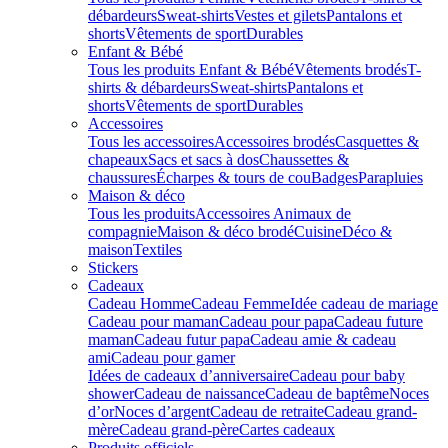
débardeurs
Sweat-shirts
Vestes et gilets
Pantalons et
shorts
Vêtements de sport
Durables
Enfant & Bébé
Tous les produits Enfant & Bébé
Vêtements brodés
T-
shirts & débardeurs
Sweat-shirts
Pantalons et
shorts
Vêtements de sport
Durables
Accessoires
Tous les accessoires
Accessoires brodés
Casquettes &
chapeaux
Sacs et sacs à dos
Chaussettes &
chaussures
Écharpes & tours de cou
Badges
Parapluies
Maison & déco
Tous les produits
Accessoires Animaux de
compagnie
Maison & déco brodé
Cuisine
Déco &
maison
Textiles
Stickers
Cadeaux
Cadeau Homme
Cadeau Femme
Idée cadeau de mariage​
Cadeau pour maman
Cadeau pour papa
Cadeau future
maman
Cadeau futur papa
Cadeau amie & cadeau
ami
Cadeau pour gamer
Idées de cadeaux d’anniversaire
Cadeau pour baby
shower
Cadeau de naissance
Cadeau de baptême
Noces
d’or
Noces d’argent
Cadeau de retraite
Cadeau grand-
mère
Cadeau grand-père
Cartes cadeaux
Produits officiels