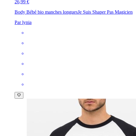
26,99 €
Body Bébé bio manches longues
Je Suis Shaper Pas Magicien
Par lynia