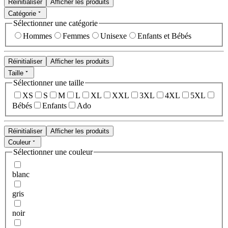
Réinitialiser
Afficher les produits
Catégorie
Sélectionner une catégorie
Hommes
Femmes
Unisexe
Enfants et Bébés
Réinitialiser
Afficher les produits
Taille
Sélectionner une taille
XS
S
M
L
XL
XXL
3XL
4XL
5XL
Bébés
Enfants
Ado
Réinitialiser
Afficher les produits
Couleur
Sélectionner une couleur
blanc
gris
noir