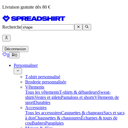
Livraison gratuite dès 80 €
Recherche
Déconnexion
0
0
Personnaliser
T-shirt personnalisé
Broderie personnalisée
Vêtements
Tous les vêtements
T-shirts & débardeurs
Sweat-
shirts
Vestes et gilets
Pantalons et shorts
Vêtements de
sport
Durables
Accessoires
Tous les accessoires
Casquettes & chapeaux
Sacs et sacs
à dos
Chaussettes & chaussures
Écharpes & tours de
cou
Badges
Parapluies