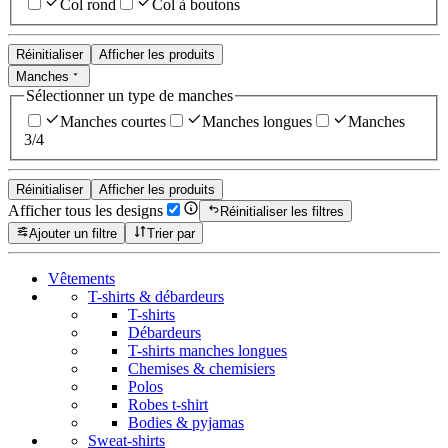
Col rond
Col à boutons
Réinitialiser
Afficher les produits
Manches
Sélectionner un type de manches
Manches courtes
Manches longues
Manches
3/4
Réinitialiser
Afficher les produits
Afficher tous les designs
Réinitialiser les filtres
Ajouter un filtre
Trier par
Vêtements
T-shirts & débardeurs
T-shirts
Débardeurs
T-shirts manches longues
Chemises & chemisiers
Polos
Robes t-shirt
Bodies & pyjamas
Sweat-shirts