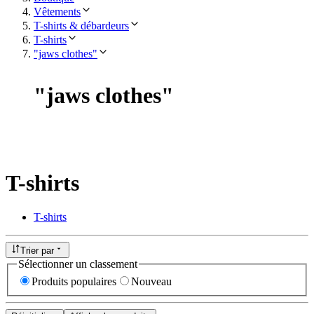
Vêtements
T-shirts & débardeurs
T-shirts
"jaws clothes"
"
jaws clothes
"
T-shirts
T-shirts
Trier par
Sélectionner un classement
Produits populaires
Nouveau