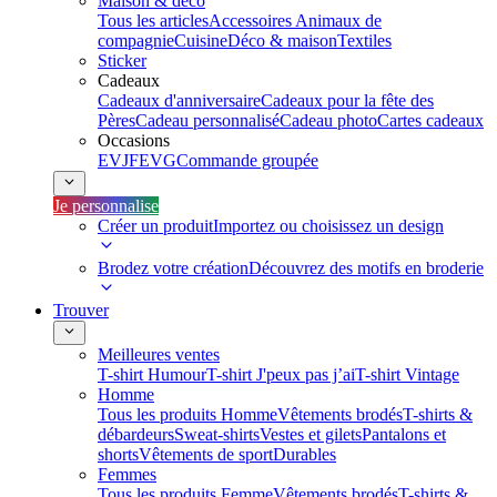
Maison & déco
Tous les articles
Accessoires Animaux de
compagnie
Cuisine
Déco & maison
Textiles
Sticker
Cadeaux
Cadeaux d'anniversaire
Cadeaux pour la fête des
Pères
Cadeau personnalisé
Cadeau photo
Cartes cadeaux
Occasions
EVJF
EVG
Commande groupée
Je personnalise
Créer un produit
Importez ou choisissez un design
Brodez votre création
Découvrez des motifs en broderie
Trouver
Meilleures ventes
T-shirt Humour
T-shirt J'peux pas j’ai
T-shirt Vintage
Homme
Tous les produits Homme
Vêtements brodés
T-shirts &
débardeurs
Sweat-shirts
Vestes et gilets
Pantalons et
shorts
Vêtements de sport
Durables
Femmes
Tous les produits Femme
Vêtements brodés
T-shirts &