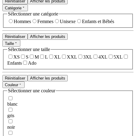
Réinitialiser
Afficher les produits
Catégorie
Sélectionner une catégorie
Hommes
Femmes
Unisexe
Enfants et Bébés
Réinitialiser
Afficher les produits
Taille
Sélectionner une taille
XS
S
M
L
XL
XXL
3XL
4XL
5XL
Enfants
Ado
Réinitialiser
Afficher les produits
Couleur
Sélectionner une couleur
blanc
gris
noir