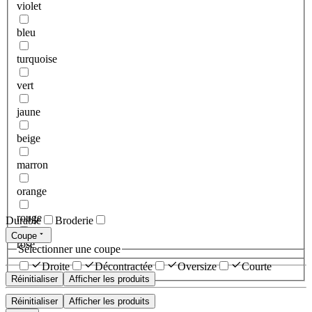
violet
bleu
turquoise
vert
jaune
beige
marron
orange
rouge
Durable
Broderie
Coupe
rose
Sélectionner une coupe
Droite
Décontractée
Oversize
Courte
Réinitialiser
Afficher les produits
Réinitialiser
Afficher les produits