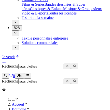
Films & Séries
Bandes dessinées & Super-
héros
Classiques & Enfants
Musique & Groupes
Jeux
vidéo & E-sports
Toutes les licences
T-shirt de la semaine
B2B
Textile personnalisé entreprise
Solutions commerciales
Je vends
Recherche
0
0
Recherche
...
Accueil
Boutique