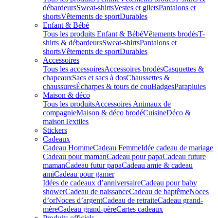
débardeurs
Sweat-shirts
Vestes et gilets
Pantalons et
shorts
Vêtements de sport
Durables
Enfant & Bébé
Tous les produits Enfant & Bébé
Vêtements brodés
T-
shirts & débardeurs
Sweat-shirts
Pantalons et
shorts
Vêtements de sport
Durables
Accessoires
Tous les accessoires
Accessoires brodés
Casquettes &
chapeaux
Sacs et sacs à dos
Chaussettes &
chaussures
Écharpes & tours de cou
Badges
Parapluies
Maison & déco
Tous les produits
Accessoires Animaux de
compagnie
Maison & déco brodé
Cuisine
Déco &
maison
Textiles
Stickers
Cadeaux
Cadeau Homme
Cadeau Femme
Idée cadeau de mariage​
Cadeau pour maman
Cadeau pour papa
Cadeau future
maman
Cadeau futur papa
Cadeau amie & cadeau
ami
Cadeau pour gamer
Idées de cadeaux d’anniversaire
Cadeau pour baby
shower
Cadeau de naissance
Cadeau de baptême
Noces
d’or
Noces d’argent
Cadeau de retraite
Cadeau grand-
mère
Cadeau grand-père
Cartes cadeaux
Produits officiels