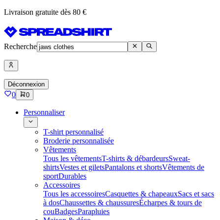
Livraison gratuite dès 80 €
Recherche
Déconnexion
0
0
Personnaliser
T-shirt personnalisé
Broderie personnalisée
Vêtements
Tous les vêtements
T-shirts & débardeurs
Sweat-
shirts
Vestes et gilets
Pantalons et shorts
Vêtements de
sport
Durables
Accessoires
Tous les accessoires
Casquettes & chapeaux
Sacs et sacs
à dos
Chaussettes & chaussures
Écharpes & tours de
cou
Badges
Parapluies