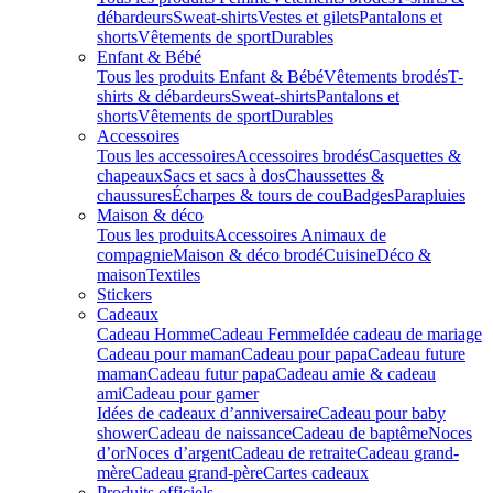
débardeurs
Sweat-shirts
Vestes et gilets
Pantalons et
shorts
Vêtements de sport
Durables
Enfant & Bébé
Tous les produits Enfant & Bébé
Vêtements brodés
T-
shirts & débardeurs
Sweat-shirts
Pantalons et
shorts
Vêtements de sport
Durables
Accessoires
Tous les accessoires
Accessoires brodés
Casquettes &
chapeaux
Sacs et sacs à dos
Chaussettes &
chaussures
Écharpes & tours de cou
Badges
Parapluies
Maison & déco
Tous les produits
Accessoires Animaux de
compagnie
Maison & déco brodé
Cuisine
Déco &
maison
Textiles
Stickers
Cadeaux
Cadeau Homme
Cadeau Femme
Idée cadeau de mariage​
Cadeau pour maman
Cadeau pour papa
Cadeau future
maman
Cadeau futur papa
Cadeau amie & cadeau
ami
Cadeau pour gamer
Idées de cadeaux d’anniversaire
Cadeau pour baby
shower
Cadeau de naissance
Cadeau de baptême
Noces
d’or
Noces d’argent
Cadeau de retraite
Cadeau grand-
mère
Cadeau grand-père
Cartes cadeaux
Produits officiels