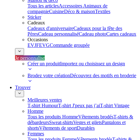
Maison & déco
Tous les articles
Accessoires Animaux de
compagnie
Cuisine
Déco & maison
Textiles
Sticker
Cadeaux
Cadeaux d'anniversaire
Cadeaux pour la fête des
Pères
Cadeau personnalisé
Cadeau photo
Cartes cadeaux
Occasions
EVJF
EVG
Commande groupée
Je personnalise
Créer un produit
Importez ou choisissez un design
Brodez votre création
Découvrez des motifs en broderie
Trouver
Meilleures ventes
T-shirt Humour
T-shirt J'peux pas j’ai
T-shirt Vintage
Homme
Tous les produits Homme
Vêtements brodés
T-shirts &
débardeurs
Sweat-shirts
Vestes et gilets
Pantalons et
shorts
Vêtements de sport
Durables
Femmes
Tous les produits Femme
Vêtements brodés
T-shirts &