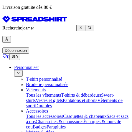
Livraison gratuite dès 80 €
Recherche
Déconnexion
0
0
Personnaliser
T-shirt personnalisé
Broderie personnalisée
Vêtements
Tous les vêtements
T-shirts & débardeurs
Sweat-
shirts
Vestes et gilets
Pantalons et shorts
Vêtements de
sport
Durables
Accessoires
Tous les accessoires
Casquettes & chapeaux
Sacs et sacs
à dos
Chaussettes & chaussures
Écharpes & tours de
cou
Badges
Parapluies