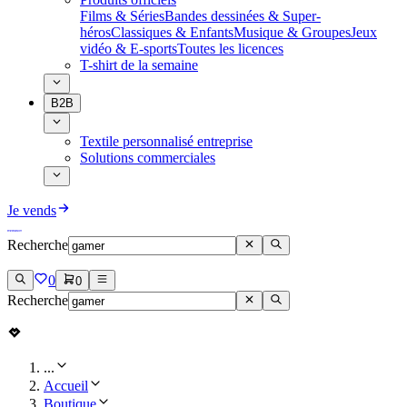
Films & Séries
Bandes dessinées & Super-
héros
Classiques & Enfants
Musique & Groupes
Jeux
vidéo & E-sports
Toutes les licences
T-shirt de la semaine
B2B
Textile personnalisé entreprise
Solutions commerciales
Je vends
Recherche
0
0
Recherche
...
Accueil
Boutique