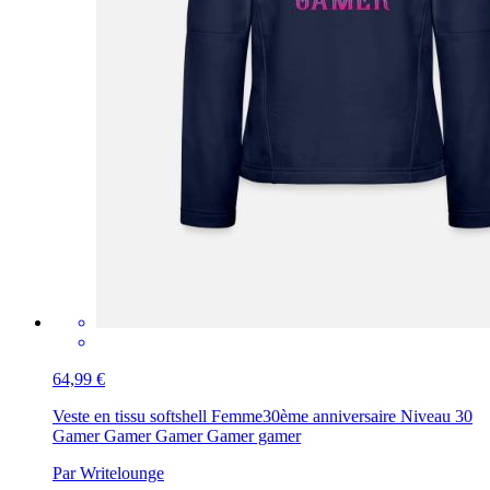
64,99 €
Veste en tissu softshell Femme
30ème anniversaire Niveau 30
Gamer Gamer Gamer Gamer gamer
Par Writelounge