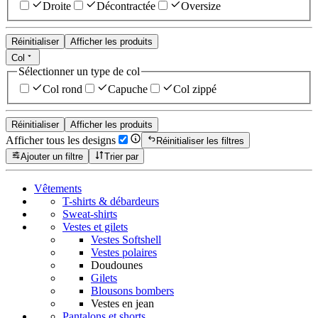
Droite
Décontractée
Oversize
Réinitialiser
Afficher les produits
Col
Sélectionner un type de col
Col rond
Capuche
Col zippé
Réinitialiser
Afficher les produits
Afficher tous les designs
Réinitialiser les filtres
Ajouter un filtre
Trier par
Vêtements
T-shirts & débardeurs
Sweat-shirts
Vestes et gilets
Vestes Softshell
Vestes polaires
Doudounes
Gilets
Blousons bombers
Vestes en jean
Pantalons et shorts