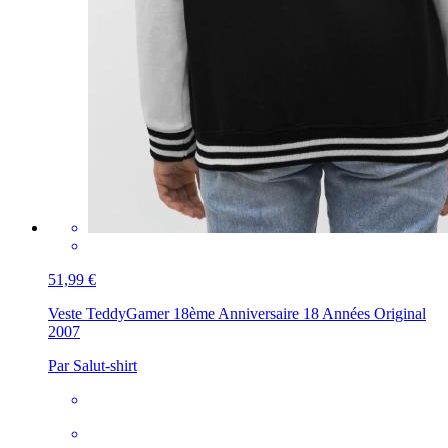
51,99 €
Veste Teddy
Gamer 18ème Anniversaire 18 Années Original
2007
Par Salut-shirt