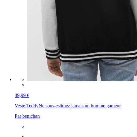
49,99 €
Veste Teddy
Ne sous-estimez jamais un homme gameur
Par benichan