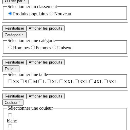
Trier par
Sélectionner un classement
Produits populaires
Nouveau
Réinitialiser
Afficher les produits
Catégorie
Sélectionner une catégorie
Hommes
Femmes
Unisexe
Réinitialiser
Afficher les produits
Taille
Sélectionner une taille
XS
S
M
L
XL
XXL
3XL
4XL
5XL
Réinitialiser
Afficher les produits
Couleur
Sélectionner une couleur
blanc