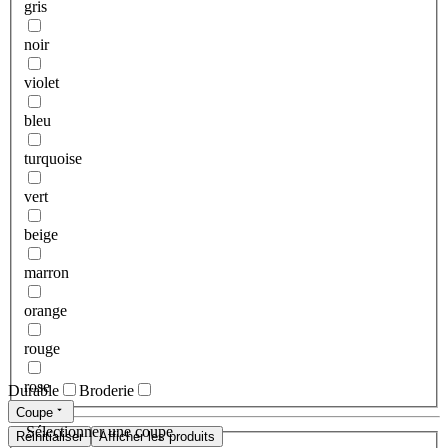
gris
noir
violet
bleu
turquoise
vert
beige
marron
orange
rouge
rose
Durable
Broderie
Coupe
Sélectionner une coupe
Réinitialiser
Afficher les produits