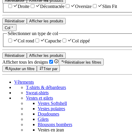
Réinitialiser
Afficher les produits
Droite
Décontractée
Oversize
Slim Fit
Réinitialiser
Afficher les produits
Col
Sélectionner un type de col
Col rond
Capuche
Col zippé
Réinitialiser
Afficher les produits
Afficher tous les designs
Réinitialiser les filtres
Ajouter un filtre
Trier par
Vêtements
T-shirts & débardeurs
Sweat-shirts
Vestes et gilets
Vestes Softshell
Vestes polaires
Doudounes
Gilets
Blousons bombers
Vestes en jean