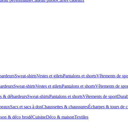
deau personnalisé
Cadeau photo
Cartes cadeaux
bardeurs
Sweat-shirts
Vestes et gilets
Pantalons et shorts
Vêtements de spo
bardeurs
Sweat-shirts
Vestes et gilets
Pantalons et shorts
Vêtements de spor
ts & débardeurs
Sweat-shirts
Pantalons et shorts
Vêtements de sport
Durab
peaux
Sacs et sacs à dos
Chaussettes & chaussures
Écharpes & tours de 
son & déco brodé
Cuisine
Déco & maison
Textiles