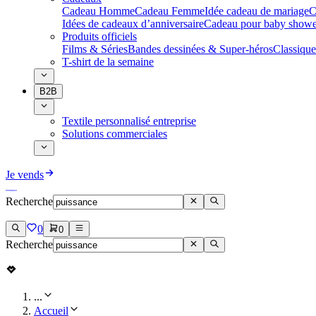
Cadeau Homme
Cadeau Femme
Idée cadeau de mariage​
C
Idées de cadeaux d’anniversaire
Cadeau pour baby showe
Produits officiels
Films & Séries
Bandes dessinées & Super-héros
Classique
T-shirt de la semaine
B2B
Textile personnalisé entreprise
Solutions commerciales
Je vends
Recherche
0
0
Recherche
...
Accueil