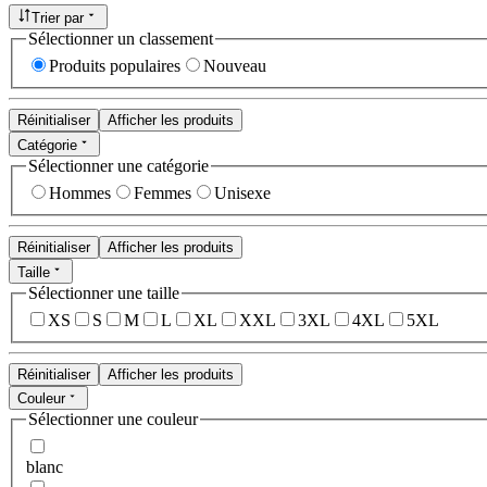
Trier par
Sélectionner un classement
Produits populaires
Nouveau
Réinitialiser
Afficher les produits
Catégorie
Sélectionner une catégorie
Hommes
Femmes
Unisexe
Réinitialiser
Afficher les produits
Taille
Sélectionner une taille
XS
S
M
L
XL
XXL
3XL
4XL
5XL
Réinitialiser
Afficher les produits
Couleur
Sélectionner une couleur
blanc