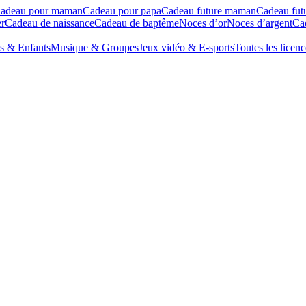
adeau pour maman
Cadeau pour papa
Cadeau future maman
Cadeau fut
r
Cadeau de naissance
Cadeau de baptême
Noces d’or
Noces d’argent
Cad
s & Enfants
Musique & Groupes
Jeux vidéo & E-sports
Toutes les licenc