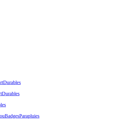
rt
Durables
t
Durables
les
cou
Badges
Parapluies