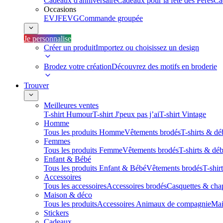
Cadeaux d'anniversaire
Cadeaux pour la fête des Pères
Ca
Occasions
EVJF
EVG
Commande groupée
Je personnalise
Créer un produit
Importez ou choisissez un design
Brodez votre création
Découvrez des motifs en broderie
Trouver
Meilleures ventes
T-shirt Humour
T-shirt J'peux pas j’ai
T-shirt Vintage
Homme
Tous les produits Homme
Vêtements brodés
T-shirts & dé
Femmes
Tous les produits Femme
Vêtements brodés
T-shirts & dé
Enfant & Bébé
Tous les produits Enfant & Bébé
Vêtements brodés
T-shir
Accessoires
Tous les accessoires
Accessoires brodés
Casquettes & cha
Maison & déco
Tous les produits
Accessoires Animaux de compagnie
Mai
Stickers
Cadeaux