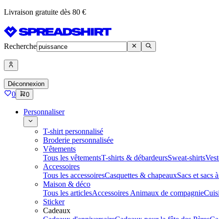
Livraison gratuite dès 80 €
Recherche
Déconnexion
0
0
Personnaliser
T-shirt personnalisé
Broderie personnalisée
Vêtements
Tous les vêtements
T-shirts & débardeurs
Sweat-shirts
Vest
Accessoires
Tous les accessoires
Casquettes & chapeaux
Sacs et sacs 
Maison & déco
Tous les articles
Accessoires Animaux de compagnie
Cuis
Sticker
Cadeaux