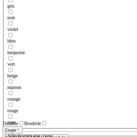
gris
noir
violet
bleu
turquoise
vert
beige
marron
orange
rouge
rose
Durable
Broderie
Coupe
Sélectionner une coupe