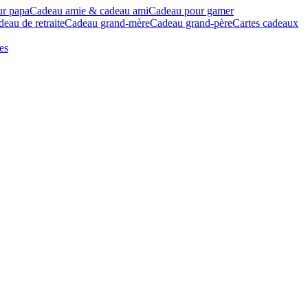
ur papa
Cadeau amie & cadeau ami
Cadeau pour gamer
eau de retraite
Cadeau grand-mère
Cadeau grand-père
Cartes cadeaux
es