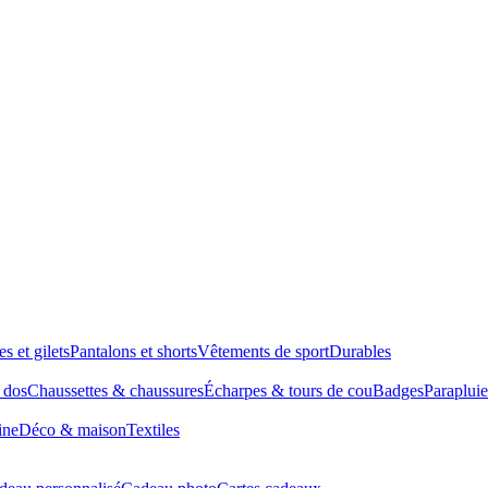
es et gilets
Pantalons et shorts
Vêtements de sport
Durables
à dos
Chaussettes & chaussures
Écharpes & tours de cou
Badges
Parapluie
ine
Déco & maison
Textiles