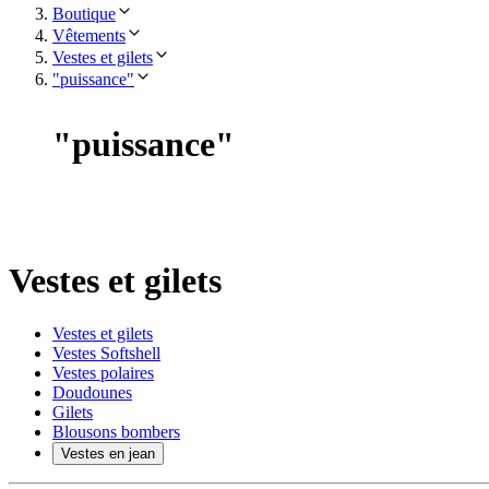
Boutique
Vêtements
Vestes et gilets
"puissance"
"
puissance
"
Vestes et gilets
Vestes et gilets
Vestes Softshell
Vestes polaires
Doudounes
Gilets
Blousons bombers
Vestes en jean