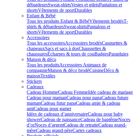
débardeurs
Sweat-shirts
Vestes et gilets
Pantalons et
shorts
Vêtements de sport
Durables
Enfant & Bébé
Tous les produits Enfant & Bébé
Vêtements brodés
T-
shirts & débardeurs
Sweat-shirts
Pantalons et
shorts
Vêtements de sport
Durables
Accessoires
Tous les accessoires
Accessoires brodés
Casquettes &
chapeaux
Sacs et sacs à dos
Chaussettes &
chaussures
Écharpes & tours de cou
Badges
Parapluies
Maison & déco
Tous les produits
Accessoires Animaux de
compagnie
Maison & déco brodé
Cuisine
Déco &
maison
Textiles
Stickers
Cadeaux
Cadeau Homme
Cadeau Femme
Idée cadeau de mariage​
Cadeau pour maman
Cadeau pour papa
Cadeau future
maman
Cadeau futur papa
Cadeau amie & cadeau
ami
Cadeau pour gamer
Idées de cadeaux d’anniversaire
Cadeau pour baby
shower
Cadeau de naissance
Cadeau de baptême
Noces
d’or
Noces d’argent
Cadeau de retraite
Cadeau grand-
mère
Cadeau grand-père
Cartes cadeaux
Produits officiels