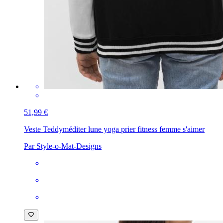
51,99 €
Veste Teddy
méditer lune yoga prier fitness femme s'aimer
Par Style-o-Mat-Designs