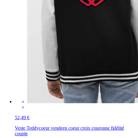
52,49 €
Veste Teddy
coeur vendeen coeur croix couronne fidélité
couple