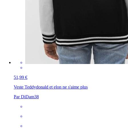
51,99 €
Veste Teddy
donald et elon ne s'aime plus
Par DiDam38