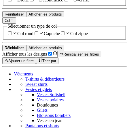
Réinitialiser
Afficher les produits
Col
Sélectionner un type de col
Col rond
Capuche
Col zippé
Réinitialiser
Afficher les produits
Afficher tous les designs
Réinitialiser les filtres
Ajouter un filtre
Trier par
Vêtements
T-shirts & débardeurs
Sweat-shirts
Vestes et gilets
Vestes Softshell
Vestes polaires
Doudounes
Gilets
Blousons bombers
Vestes en jean
Pantalons et shorts