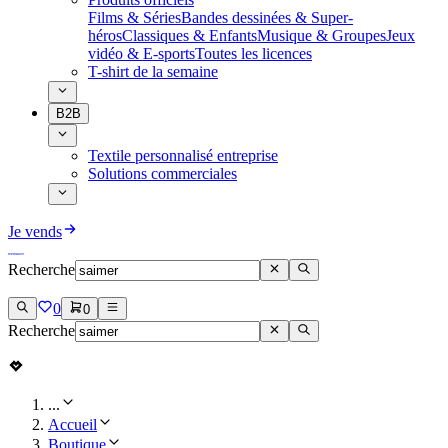
Films & Séries
Bandes dessinées & Super-
héros
Classiques & Enfants
Musique & Groupes
Jeux
vidéo & E-sports
Toutes les licences
T-shirt de la semaine
B2B
Textile personnalisé entreprise
Solutions commerciales
Je vends
Recherche
0
0
Recherche
...
Accueil
Boutique