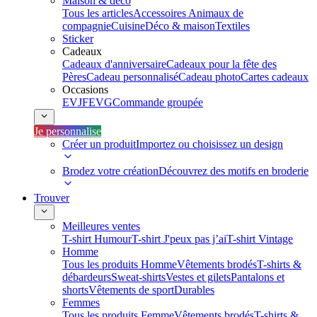
Maison & déco
Tous les articles
Accessoires Animaux de
compagnie
Cuisine
Déco & maison
Textiles
Sticker
Cadeaux
Cadeaux d'anniversaire
Cadeaux pour la fête des
Pères
Cadeau personnalisé
Cadeau photo
Cartes cadeaux
Occasions
EVJF
EVG
Commande groupée
Je personnalise
Créer un produit
Importez ou choisissez un design
Brodez votre création
Découvrez des motifs en broderie
Trouver
Meilleures ventes
T-shirt Humour
T-shirt J'peux pas j’ai
T-shirt Vintage
Homme
Tous les produits Homme
Vêtements brodés
T-shirts &
débardeurs
Sweat-shirts
Vestes et gilets
Pantalons et
shorts
Vêtements de sport
Durables
Femmes
Tous les produits Femme
Vêtements brodés
T-shirts &