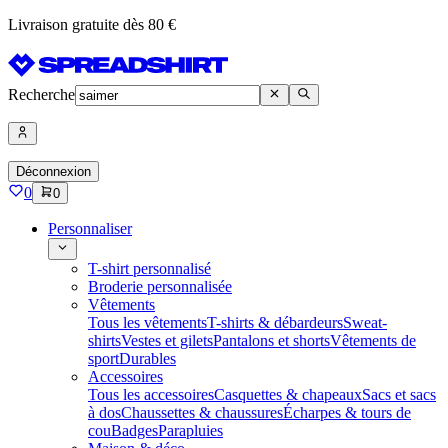
Livraison gratuite dès 80 €
Recherche
Déconnexion
0
0
Personnaliser
T-shirt personnalisé
Broderie personnalisée
Vêtements
Tous les vêtements
T-shirts & débardeurs
Sweat-
shirts
Vestes et gilets
Pantalons et shorts
Vêtements de
sport
Durables
Accessoires
Tous les accessoires
Casquettes & chapeaux
Sacs et sacs
à dos
Chaussettes & chaussures
Écharpes & tours de
cou
Badges
Parapluies