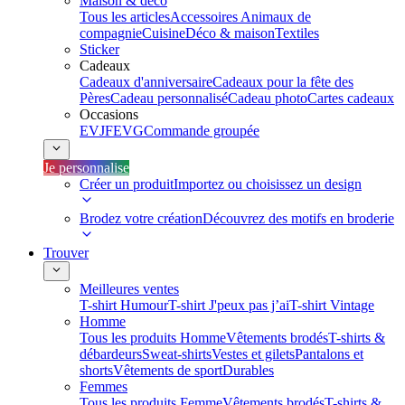
Maison & déco
Tous les articles
Accessoires Animaux de
compagnie
Cuisine
Déco & maison
Textiles
Sticker
Cadeaux
Cadeaux d'anniversaire
Cadeaux pour la fête des
Pères
Cadeau personnalisé
Cadeau photo
Cartes cadeaux
Occasions
EVJF
EVG
Commande groupée
Je personnalise
Créer un produit
Importez ou choisissez un design
Brodez votre création
Découvrez des motifs en broderie
Trouver
Meilleures ventes
T-shirt Humour
T-shirt J'peux pas j’ai
T-shirt Vintage
Homme
Tous les produits Homme
Vêtements brodés
T-shirts &
débardeurs
Sweat-shirts
Vestes et gilets
Pantalons et
shorts
Vêtements de sport
Durables
Femmes
Tous les produits Femme
Vêtements brodés
T-shirts &