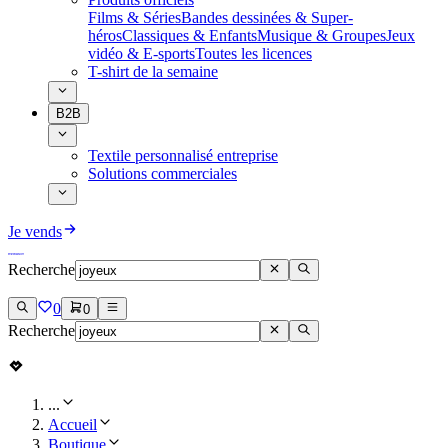
Films & Séries
Bandes dessinées & Super-
héros
Classiques & Enfants
Musique & Groupes
Jeux
vidéo & E-sports
Toutes les licences
T-shirt de la semaine
B2B
Textile personnalisé entreprise
Solutions commerciales
Je vends
Recherche
0
0
Recherche
...
Accueil
Boutique