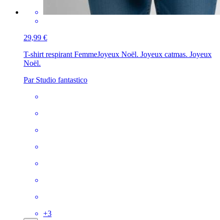
29,99 €
T-shirt respirant Femme
Joyeux Noël. Joyeux catmas. Joyeux
Noël.
Par Studio fantastico
+
3