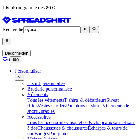
Livraison gratuite dès 80 €
Recherche
Déconnexion
0
0
Personnaliser
T-shirt personnalisé
Broderie personnalisée
Vêtements
Tous les vêtements
T-shirts & débardeurs
Sweat-
shirts
Vestes et gilets
Pantalons et shorts
Vêtements de
sport
Durables
Accessoires
Tous les accessoires
Casquettes & chapeaux
Sacs et sacs
à dos
Chaussettes & chaussures
Écharpes & tours de
cou
Badges
Parapluies