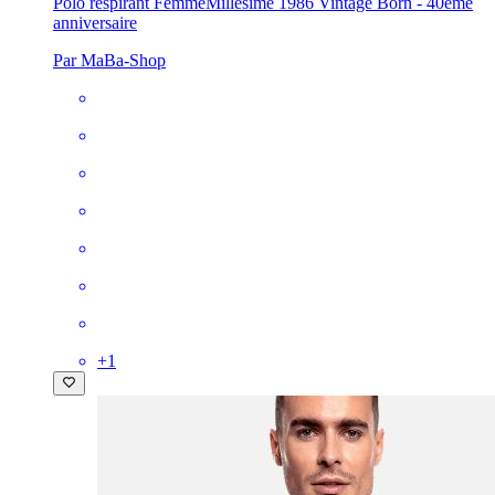
Polo respirant Femme
Millésime 1986 Vintage Born - 40ème
anniversaire
Par MaBa-Shop
+
1