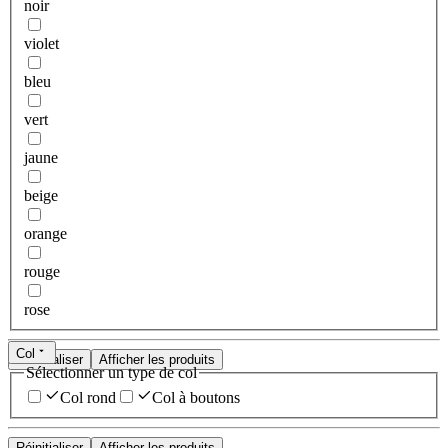
noir
violet
bleu
vert
jaune
beige
orange
rouge
rose
Col
Réinitialiser
Afficher les produits
Sélectionner un type de col
Col rond
Col à boutons
Réinitialiser
Afficher les produits