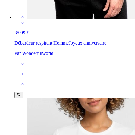
35,99 €
Débardeur respirant Homme
Joyeux anniversaire
Par Wonderfulworld