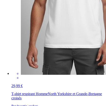
29,99 €
T-shirt respirant Homme
North Yorkshire et Grande-Bretagne
croisés