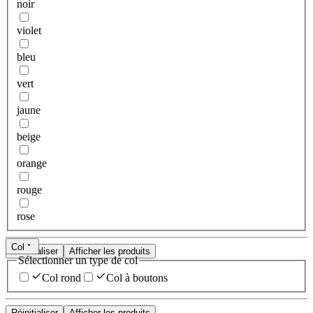
noir
violet
bleu
vert
jaune
beige
orange
rouge
rose
Col
Réinitialiser
Afficher les produits
Sélectionner un type de col
Col rond
Col à boutons
Réinitialiser
Afficher les produits