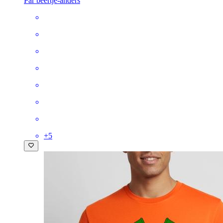
Par beertje-anders
+
5