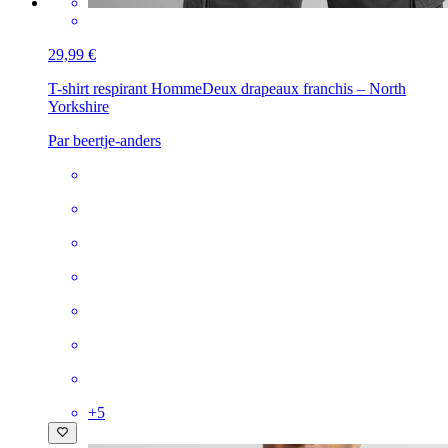
29,99 €
T-shirt respirant Homme
Deux drapeaux franchis – North
Yorkshire
Par beertje-anders
+
5