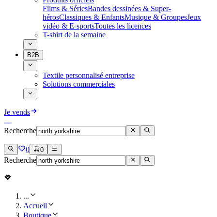
Films & Séries
Bandes dessinées & Super-
héros
Classiques & Enfants
Musique & Groupes
Jeux
vidéo & E-sports
Toutes les licences
T-shirt de la semaine
B2B
Textile personnalisé entreprise
Solutions commerciales
Je vends
Recherche
0
0
Recherche
...
Accueil
Boutique