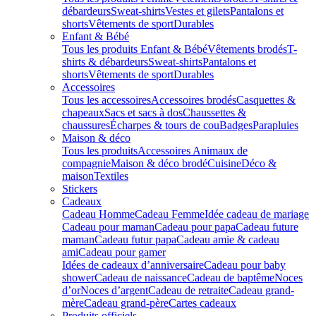
débardeurs
Sweat-shirts
Vestes et gilets
Pantalons et
shorts
Vêtements de sport
Durables
Enfant & Bébé
Tous les produits Enfant & Bébé
Vêtements brodés
T-
shirts & débardeurs
Sweat-shirts
Pantalons et
shorts
Vêtements de sport
Durables
Accessoires
Tous les accessoires
Accessoires brodés
Casquettes &
chapeaux
Sacs et sacs à dos
Chaussettes &
chaussures
Écharpes & tours de cou
Badges
Parapluies
Maison & déco
Tous les produits
Accessoires Animaux de
compagnie
Maison & déco brodé
Cuisine
Déco &
maison
Textiles
Stickers
Cadeaux
Cadeau Homme
Cadeau Femme
Idée cadeau de mariage​
Cadeau pour maman
Cadeau pour papa
Cadeau future
maman
Cadeau futur papa
Cadeau amie & cadeau
ami
Cadeau pour gamer
Idées de cadeaux d’anniversaire
Cadeau pour baby
shower
Cadeau de naissance
Cadeau de baptême
Noces
d’or
Noces d’argent
Cadeau de retraite
Cadeau grand-
mère
Cadeau grand-père
Cartes cadeaux
Produits officiels