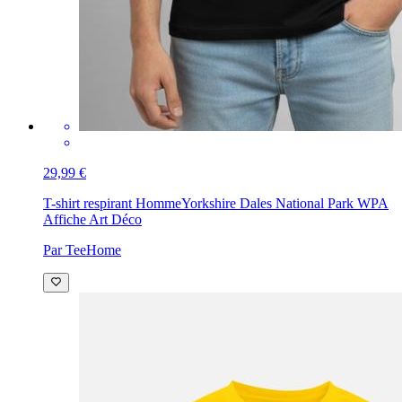
29,99 €
T-shirt respirant Homme
Yorkshire Dales National Park WPA
Affiche Art Déco
Par TeeHome