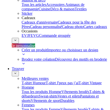
Maison & déco
Tous les articles
Accessoires Animaux de
compagnie
Cuisine
Déco & maison
Textiles
Sticker
Cadeaux
Cadeaux d'anniversaire
Cadeaux pour la fête des
Pères
Cadeau personnalisé
Cadeau photo
Cartes cadeaux
Occasions
EVJF
EVG
Commande groupée
Je personnalise
Créer un produit
Importez ou choisissez un design
Brodez votre création
Découvrez des motifs en broderie
Trouver
Meilleures ventes
T-shirt Humour
T-shirt J'peux pas j’ai
T-shirt Vintage
Homme
Tous les produits Homme
Vêtements brodés
T-shirts &
débardeurs
Sweat-shirts
Vestes et gilets
Pantalons et
shorts
Vêtements de sport
Durables
Femmes
Tous les produits Femme
Vêtements brodés
T-shirts &