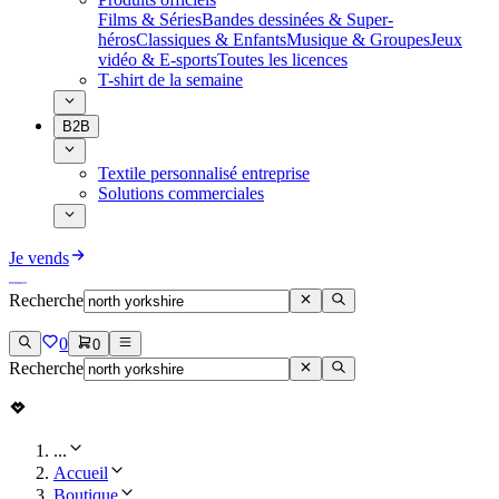
Films & Séries
Bandes dessinées & Super-
héros
Classiques & Enfants
Musique & Groupes
Jeux
vidéo & E-sports
Toutes les licences
T-shirt de la semaine
B2B
Textile personnalisé entreprise
Solutions commerciales
Je vends
Recherche
0
0
Recherche
...
Accueil
Boutique