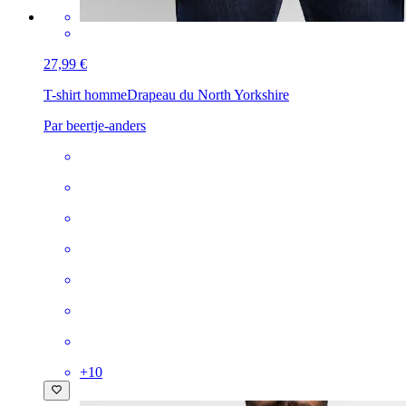
27,99 €
T-shirt homme
Drapeau du North Yorkshire
Par beertje-anders
+
10