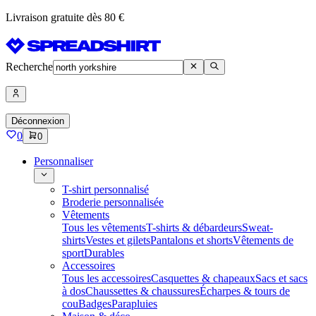
Livraison gratuite dès 80 €
Recherche
Déconnexion
0
0
Personnaliser
T-shirt personnalisé
Broderie personnalisée
Vêtements
Tous les vêtements
T-shirts & débardeurs
Sweat-
shirts
Vestes et gilets
Pantalons et shorts
Vêtements de
sport
Durables
Accessoires
Tous les accessoires
Casquettes & chapeaux
Sacs et sacs
à dos
Chaussettes & chaussures
Écharpes & tours de
cou
Badges
Parapluies