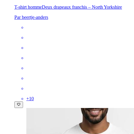
T-shirt homme
Deux drapeaux franchis – North Yorkshire
Par beertje-anders
+
10