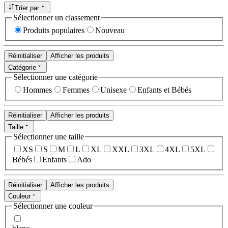
Trier par
Sélectionner un classement
Produits populaires
Nouveau
Réinitialiser
Afficher les produits
Catégorie
Sélectionner une catégorie
Hommes
Femmes
Unisexe
Enfants et Bébés
Réinitialiser
Afficher les produits
Taille
Sélectionner une taille
XS
S
M
L
XL
XXL
3XL
4XL
5XL
Bébés
Enfants
Ado
Réinitialiser
Afficher les produits
Couleur
Sélectionner une couleur