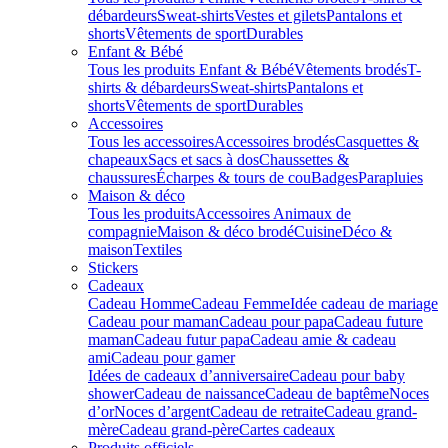
débardeurs
Sweat-shirts
Vestes et gilets
Pantalons et
shorts
Vêtements de sport
Durables
Enfant & Bébé
Tous les produits Enfant & Bébé
Vêtements brodés
T-
shirts & débardeurs
Sweat-shirts
Pantalons et
shorts
Vêtements de sport
Durables
Accessoires
Tous les accessoires
Accessoires brodés
Casquettes &
chapeaux
Sacs et sacs à dos
Chaussettes &
chaussures
Écharpes & tours de cou
Badges
Parapluies
Maison & déco
Tous les produits
Accessoires Animaux de
compagnie
Maison & déco brodé
Cuisine
Déco &
maison
Textiles
Stickers
Cadeaux
Cadeau Homme
Cadeau Femme
Idée cadeau de mariage​
Cadeau pour maman
Cadeau pour papa
Cadeau future
maman
Cadeau futur papa
Cadeau amie & cadeau
ami
Cadeau pour gamer
Idées de cadeaux d’anniversaire
Cadeau pour baby
shower
Cadeau de naissance
Cadeau de baptême
Noces
d’or
Noces d’argent
Cadeau de retraite
Cadeau grand-
mère
Cadeau grand-père
Cartes cadeaux
Produits officiels