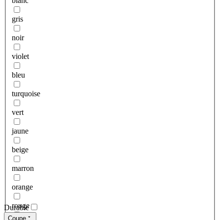
blanc
gris
noir
violet
bleu
turquoise
vert
jaune
beige
marron
orange
rouge
Durable
Coupe