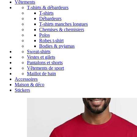
Vêtements
T-shirts & débardeurs
T-shirts
Débardeurs
T-shirts manches longues
Chemises & chemisiers
Polos
Robes t-shirt
Bodies & pyjamas
Sweat-shirts
Vestes et gilets
Pantalons et shorts
Vêtements de sport
Maillot de bain
Accessoires
Maison & déco
Stickers