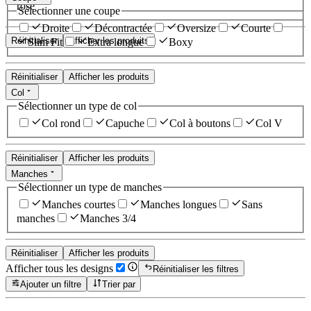
rose
Sélectionner une coupe
Droite
Décontractée
Oversize
Courte
Réinitialiser
Afficher les produits
Slim Fit
Extra longue
Boxy
Réinitialiser
Afficher les produits
Col
Sélectionner un type de col
Col rond
Capuche
Col à boutons
Col V
Réinitialiser
Afficher les produits
Manches
Sélectionner un type de manches
Manches courtes
Manches longues
Sans
manches
Manches 3/4
Réinitialiser
Afficher les produits
Afficher tous les designs
Réinitialiser les filtres
Ajouter un filtre
Trier par