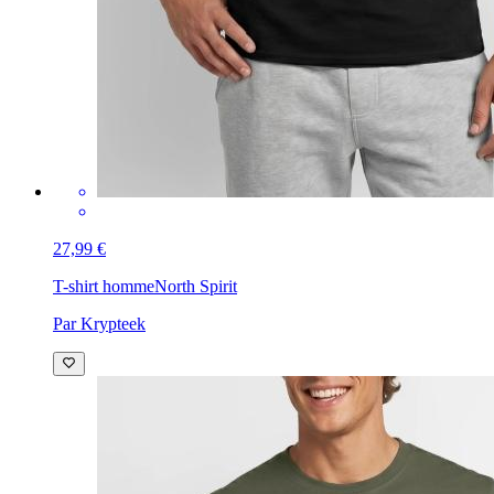
27,99 €
T-shirt homme
North Spirit
Par Krypteek