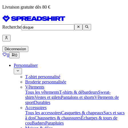
Livraison gratuite dès 80 €
Recherche
Déconnexion
0
0
Personnaliser
T-shirt personnalisé
Broderie personnalisée
Vêtements
Tous les vêtements
T-shirts & débardeurs
Sweat-
shirts
Vestes et gilets
Pantalons et shorts
Vêtements de
sport
Durables
Accessoires
Tous les accessoires
Casquettes & chapeaux
Sacs et sacs
à dos
Chaussettes & chaussures
Écharpes & tours de
cou
Badges
Parapluies