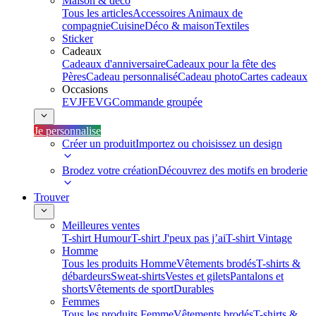
Maison & déco
Tous les articles
Accessoires Animaux de
compagnie
Cuisine
Déco & maison
Textiles
Sticker
Cadeaux
Cadeaux d'anniversaire
Cadeaux pour la fête des
Pères
Cadeau personnalisé
Cadeau photo
Cartes cadeaux
Occasions
EVJF
EVG
Commande groupée
Je personnalise
Créer un produit
Importez ou choisissez un design
Brodez votre création
Découvrez des motifs en broderie
Trouver
Meilleures ventes
T-shirt Humour
T-shirt J'peux pas j’ai
T-shirt Vintage
Homme
Tous les produits Homme
Vêtements brodés
T-shirts &
débardeurs
Sweat-shirts
Vestes et gilets
Pantalons et
shorts
Vêtements de sport
Durables
Femmes
Tous les produits Femme
Vêtements brodés
T-shirts &