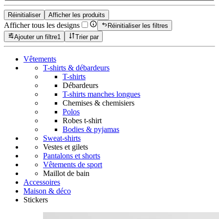
Réinitialiser
Afficher les produits
Afficher tous les designs
Réinitialiser les filtres
Ajouter un filtre
1
Trier par
Vêtements
T-shirts & débardeurs
T-shirts
Débardeurs
T-shirts manches longues
Chemises & chemisiers
Polos
Robes t-shirt
Bodies & pyjamas
Sweat-shirts
Vestes et gilets
Pantalons et shorts
Vêtements de sport
Maillot de bain
Accessoires
Maison & déco
Stickers