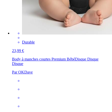
Durable
23,99 €
Body à manches courtes Premium Bébé
Disque Disque
Disque
Par OKDave