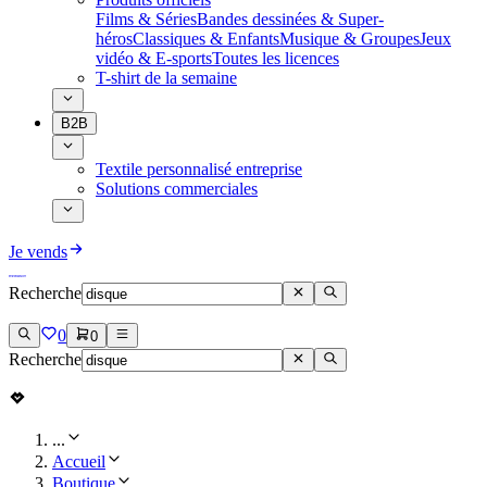
Films & Séries
Bandes dessinées & Super-
héros
Classiques & Enfants
Musique & Groupes
Jeux
vidéo & E-sports
Toutes les licences
T-shirt de la semaine
B2B
Textile personnalisé entreprise
Solutions commerciales
Je vends
Recherche
0
0
Recherche
...
Accueil
Boutique