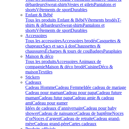
débardeurs
Sweat-shirts
Vestes et gilets
Pantalons et
shorts
Vêtements de sport
Durables
Enfant & Bébé
Tous les produits Enfant & Bébé
Vêtements brodés
T-
shirts & débardeurs
Sweat-shirts
Pantalons et
shorts
Vêtements de sport
Durables
Accessoires
Tous les accessoires
Accessoires brodés
Casquettes &
chapeaux
Sacs et sacs à dos
Chaussettes &
chaussures
Écharpes & tours de cou
Badges
Parapluies
Maison & déco
Tous les produits
Accessoires Animaux de
compagnie
Maison & déco brodé
Cuisine
Déco &
maison
Textiles
Stickers
Cadeaux
Cadeau Homme
Cadeau Femme
Idée cadeau de mariage​
Cadeau pour maman
Cadeau pour papa
Cadeau future
maman
Cadeau futur papa
Cadeau amie & cadeau
ami
Cadeau pour gamer
Idées de cadeaux d’anniversaire
Cadeau pour baby
shower
Cadeau de naissance
Cadeau de baptême
Noces
d’or
Noces d’argent
Cadeau de retraite
Cadeau grand-
mère
Cadeau grand-père
Cartes cadeaux
Produits officiels