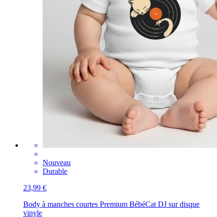
Nouveau
Durable
23,99 €
Body à manches courtes Premium Bébé
Cat DJ sur disque
vinyle