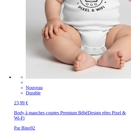
Nouveau
Durable
23,99 €
Body à manches courtes Premium Bébé
Design rétro Pixel &
Wi-Fi
Par Bino92