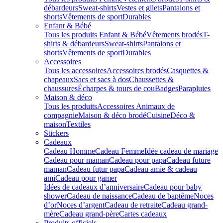
débardeurs
Sweat-shirts
Vestes et gilets
Pantalons et
shorts
Vêtements de sport
Durables
Enfant & Bébé
Tous les produits Enfant & Bébé
Vêtements brodés
T-
shirts & débardeurs
Sweat-shirts
Pantalons et
shorts
Vêtements de sport
Durables
Accessoires
Tous les accessoires
Accessoires brodés
Casquettes &
chapeaux
Sacs et sacs à dos
Chaussettes &
chaussures
Écharpes & tours de cou
Badges
Parapluies
Maison & déco
Tous les produits
Accessoires Animaux de
compagnie
Maison & déco brodé
Cuisine
Déco &
maison
Textiles
Stickers
Cadeaux
Cadeau Homme
Cadeau Femme
Idée cadeau de mariage​
Cadeau pour maman
Cadeau pour papa
Cadeau future
maman
Cadeau futur papa
Cadeau amie & cadeau
ami
Cadeau pour gamer
Idées de cadeaux d’anniversaire
Cadeau pour baby
shower
Cadeau de naissance
Cadeau de baptême
Noces
d’or
Noces d’argent
Cadeau de retraite
Cadeau grand-
mère
Cadeau grand-père
Cartes cadeaux
Produits officiels