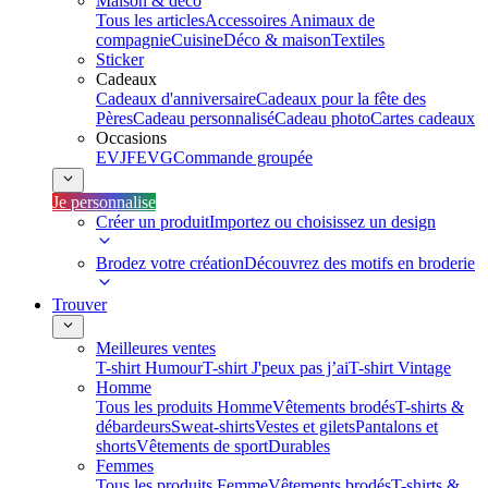
Maison & déco
Tous les articles
Accessoires Animaux de
compagnie
Cuisine
Déco & maison
Textiles
Sticker
Cadeaux
Cadeaux d'anniversaire
Cadeaux pour la fête des
Pères
Cadeau personnalisé
Cadeau photo
Cartes cadeaux
Occasions
EVJF
EVG
Commande groupée
Je personnalise
Créer un produit
Importez ou choisissez un design
Brodez votre création
Découvrez des motifs en broderie
Trouver
Meilleures ventes
T-shirt Humour
T-shirt J'peux pas j’ai
T-shirt Vintage
Homme
Tous les produits Homme
Vêtements brodés
T-shirts &
débardeurs
Sweat-shirts
Vestes et gilets
Pantalons et
shorts
Vêtements de sport
Durables
Femmes
Tous les produits Femme
Vêtements brodés
T-shirts &