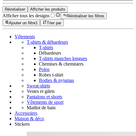
Réinitialiser
Afficher les produits
Afficher tous les designs
Réinitialiser les filtres
Ajouter un filtre
1
Trier par
Vêtements
T-shirts & débardeurs
T-shirts
Débardeurs
T-shirts manches longues
Chemises & chemisiers
Polos
Robes t-shirt
Bodies & pyjamas
Sweat-shirts
Vestes et gilets
Pantalons et shorts
Vêtements de sport
Maillot de bain
Accessoires
Maison & déco
Stickers