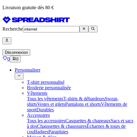
Livraison gratuite dès 80 €
Recherche
Déconnexion
0
0
Personnaliser
T-shirt personnalisé
Broderie personnalisée
Vêtements
Tous les vêtements
T-shirts & débardeurs
Sweat-
shirts
Vestes et gilets
Pantalons et shorts
Vêtements de
sport
Durables
Accessoires
Tous les accessoires
Casquettes & chapeaux
Sacs et sacs
à dos
Chaussettes & chaussures
Écharpes & tours de
cou
Badges
Parapluies