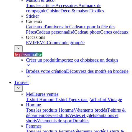
Maison & déco
Tous les articles
Accessoires Animaux de
compagnie
Cuisine
Déco & maison
Textiles
Sticker
Cadeaux
Cadeaux d'anniversaire
Cadeaux pour la fête des
Pères
Cadeau personnalisé
Cadeau photo
Cartes cadeaux
Occasions
EVJF
EVG
Commande groupée
Je personnalise
Créer un produit
Importez ou choisissez un design
Brodez votre création
Découvrez des motifs en broderie
Trouver
Meilleures ventes
T-shirt Humour
T-shirt J'peux pas j’ai
T-shirt Vintage
Homme
Tous les produits Homme
Vêtements brodés
T-shirts &
débardeurs
Sweat-shirts
Vestes et gilets
Pantalons et
shorts
Vêtements de sport
Durables
Femmes
Tous les produits Femme
Vêtements brodés
T-shirts &