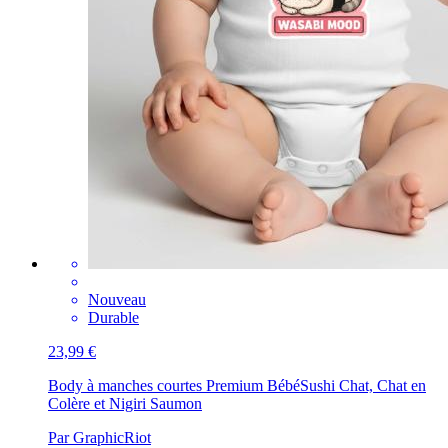
Nouveau
Durable
23,99 €
Body à manches courtes Premium Bébé
Sushi Chat, Chat en
Colère et Nigiri Saumon
Par GraphicRiot