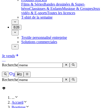
Films & Séries
Bandes dessinées & Super-
héros
Classiques & Enfants
Musique & Groupes
Jeux
vidéo & E-sports
Toutes les licences
T-shirt de la semaine
B2B
Textile personnalisé entreprise
Solutions commerciales
Je vends
Recherche
0
0
Recherche
...
Accueil
Boutique