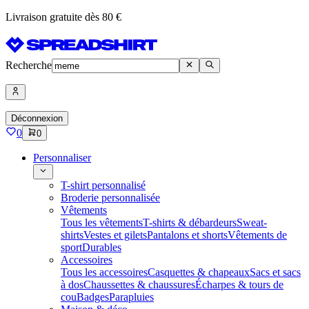
Livraison gratuite dès 80 €
Recherche
Déconnexion
0
0
Personnaliser
T-shirt personnalisé
Broderie personnalisée
Vêtements
Tous les vêtements
T-shirts & débardeurs
Sweat-
shirts
Vestes et gilets
Pantalons et shorts
Vêtements de
sport
Durables
Accessoires
Tous les accessoires
Casquettes & chapeaux
Sacs et sacs
à dos
Chaussettes & chaussures
Écharpes & tours de
cou
Badges
Parapluies