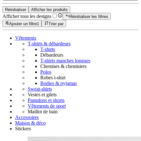
Réinitialiser
Afficher les produits
Afficher tous les designs
Réinitialiser les filtres
Ajouter un filtre
1
Trier par
Vêtements
T-shirts & débardeurs
T-shirts
Débardeurs
T-shirts manches longues
Chemises & chemisiers
Polos
Robes t-shirt
Bodies & pyjamas
Sweat-shirts
Vestes et gilets
Pantalons et shorts
Vêtements de sport
Maillot de bain
Accessoires
Maison & déco
Stickers