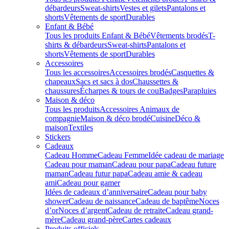
débardeurs
Sweat-shirts
Vestes et gilets
Pantalons et
shorts
Vêtements de sport
Durables
Enfant & Bébé
Tous les produits Enfant & Bébé
Vêtements brodés
T-
shirts & débardeurs
Sweat-shirts
Pantalons et
shorts
Vêtements de sport
Durables
Accessoires
Tous les accessoires
Accessoires brodés
Casquettes &
chapeaux
Sacs et sacs à dos
Chaussettes &
chaussures
Écharpes & tours de cou
Badges
Parapluies
Maison & déco
Tous les produits
Accessoires Animaux de
compagnie
Maison & déco brodé
Cuisine
Déco &
maison
Textiles
Stickers
Cadeaux
Cadeau Homme
Cadeau Femme
Idée cadeau de mariage​
Cadeau pour maman
Cadeau pour papa
Cadeau future
maman
Cadeau futur papa
Cadeau amie & cadeau
ami
Cadeau pour gamer
Idées de cadeaux d’anniversaire
Cadeau pour baby
shower
Cadeau de naissance
Cadeau de baptême
Noces
d’or
Noces d’argent
Cadeau de retraite
Cadeau grand-
mère
Cadeau grand-père
Cartes cadeaux
Produits officiels