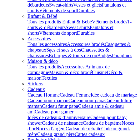
débardeurs
Sweat-shirts
Vestes et gilets
Pantalons et
shorts
Vêtements de sport
Durables
Enfant & Bébé
Tous les produits Enfant & Bébé
Vêtements brodés
T-
shirts & débardeurs
Sweat-shirts
Pantalons et
shorts
Vêtements de sport
Durables
Accessoires
Tous les accessoires
Accessoires brodés
Casquettes &
chapeaux
Sacs et sacs à dos
Chaussettes &
chaussures
Écharpes & tours de cou
Badges
Parapluies
Maison & déco
Tous les produits
Accessoires Animaux de
compagnie
Maison & déco brodé
Cuisine
Déco &
maison
Textiles
Stickers
Cadeaux
Cadeau Homme
Cadeau Femme
Idée cadeau de mariage​
Cadeau pour maman
Cadeau pour papa
Cadeau future
maman
Cadeau futur papa
Cadeau amie & cadeau
ami
Cadeau pour gamer
Idées de cadeaux d’anniversaire
Cadeau pour baby
shower
Cadeau de naissance
Cadeau de baptême
Noces
d’or
Noces d’argent
Cadeau de retraite
Cadeau grand-
mère
Cadeau grand-père
Cartes cadeaux
Produits officiels