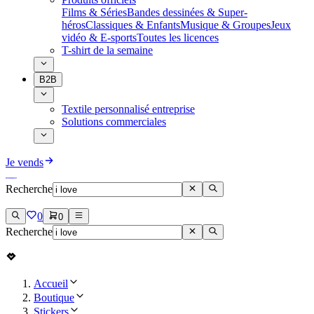
Films & Séries
Bandes dessinées & Super-
héros
Classiques & Enfants
Musique & Groupes
Jeux
vidéo & E-sports
Toutes les licences
T-shirt de la semaine
B2B
Textile personnalisé entreprise
Solutions commerciales
Je vends
Recherche
0
0
Recherche
Accueil
Boutique
Stickers