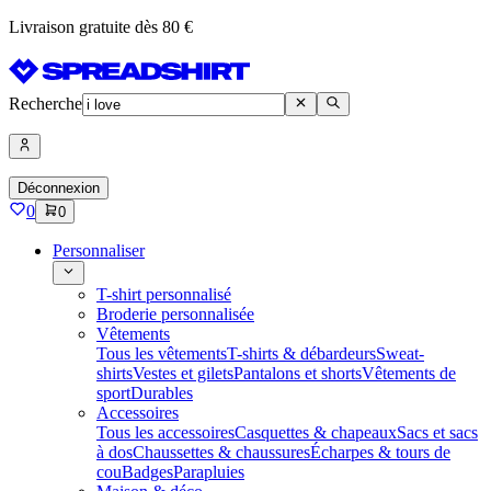
Livraison gratuite dès 80 €
Recherche
Déconnexion
0
0
Personnaliser
T-shirt personnalisé
Broderie personnalisée
Vêtements
Tous les vêtements
T-shirts & débardeurs
Sweat-
shirts
Vestes et gilets
Pantalons et shorts
Vêtements de
sport
Durables
Accessoires
Tous les accessoires
Casquettes & chapeaux
Sacs et sacs
à dos
Chaussettes & chaussures
Écharpes & tours de
cou
Badges
Parapluies