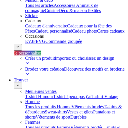
Maison & déco
Tous les articles
Accessoires Animaux de
compagnie
Cuisine
Déco & maison
Textiles
Sticker
Cadeaux
Cadeaux d'anniversaire
Cadeaux pour la fête des
Pères
Cadeau personnalisé
Cadeau photo
Cartes cadeaux
Occasions
EVJF
EVG
Commande groupée
Je personnalise
Créer un produit
Importez ou choisissez un design
Brodez votre création
Découvrez des motifs en broderie
Trouver
Meilleures ventes
T-shirt Humour
T-shirt J'peux pas j’ai
T-shirt Vintage
Homme
Tous les produits Homme
Vêtements brodés
T-shirts &
débardeurs
Sweat-shirts
Vestes et gilets
Pantalons et
shorts
Vêtements de sport
Durables
Femmes
Tous les produits Femme
Vêtements brodés
T-shirts &