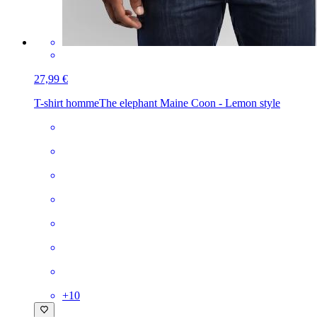
27,99 €
T-shirt homme
The elephant Maine Coon - Lemon style
+
10