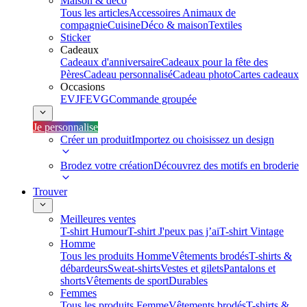
Maison & déco
Tous les articles
Accessoires Animaux de
compagnie
Cuisine
Déco & maison
Textiles
Sticker
Cadeaux
Cadeaux d'anniversaire
Cadeaux pour la fête des
Pères
Cadeau personnalisé
Cadeau photo
Cartes cadeaux
Occasions
EVJF
EVG
Commande groupée
Je personnalise
Créer un produit
Importez ou choisissez un design
Brodez votre création
Découvrez des motifs en broderie
Trouver
Meilleures ventes
T-shirt Humour
T-shirt J'peux pas j’ai
T-shirt Vintage
Homme
Tous les produits Homme
Vêtements brodés
T-shirts &
débardeurs
Sweat-shirts
Vestes et gilets
Pantalons et
shorts
Vêtements de sport
Durables
Femmes
Tous les produits Femme
Vêtements brodés
T-shirts &