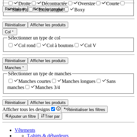
Droite
Décontractée
Oversize
Courte
Réinitialiser
Afficher les produits
Slim Fit
Extra longue
Boxy
Réinitialiser
Afficher les produits
Col
Sélectionner un type de col
Col rond
Col à boutons
Col V
Réinitialiser
Afficher les produits
Manches
Sélectionner un type de manches
Manches courtes
Manches longues
Sans
manches
Manches 3/4
Réinitialiser
Afficher les produits
Afficher tous les designs
Réinitialiser les filtres
Ajouter un filtre
Trier par
Vêtements
T-shirts & débardeurs