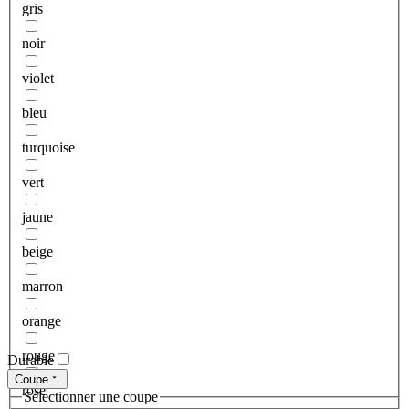
gris
noir
violet
bleu
turquoise
vert
jaune
beige
marron
orange
rouge
Durable
Coupe
rose
Sélectionner une coupe