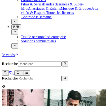
Films & Séries
Bandes dessinées & Super-
héros
Classiques & Enfants
Musique & Groupes
Jeux
vidéo & E-sports
Toutes les licences
T-shirt de la semaine
B2B
Textile personnalisé entreprise
Solutions commerciales
Je vends
Recherche
0
0
Recherche