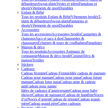
débardeurs
Sweat-shirts
Vestes et gilets
Pantalons et
shorts
Vêtements de sport
Durables
Enfant & Bébé
Tous les produits Enfant & Bébé
Vêtements brodés
T-
shirts & débardeurs
Sweat-shirts
Pantalons et
shorts
Vêtements de sport
Durables
Accessoires
Tous les accessoires
Accessoires brodés
Casquettes &
chapeaux
Sacs et sacs à dos
Chaussettes &
chaussures
Écharpes & tours de cou
Badges
Parapluies
Maison & déco
Tous les produits
Accessoires Animaux de
compagnie
Maison & déco brodé
Cuisine
Déco &
maison
Textiles
Stickers
Cadeaux
Cadeau Homme
Cadeau Femme
Idée cadeau de mariage​
Cadeau pour maman
Cadeau pour papa
Cadeau future
maman
Cadeau futur papa
Cadeau amie & cadeau
ami
Cadeau pour gamer
Idées de cadeaux d’anniversaire
Cadeau pour baby
shower
Cadeau de naissance
Cadeau de baptême
Noces
d’or
Noces d’argent
Cadeau de retraite
Cadeau grand-
mère
Cadeau grand-père
Cartes cadeaux
Produits officiels