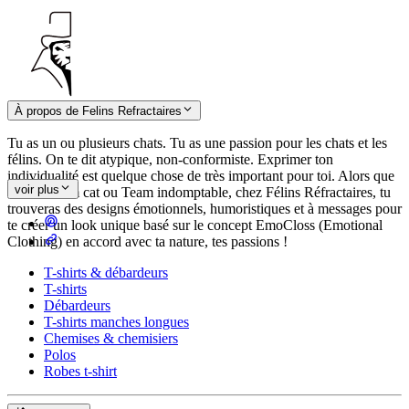
À propos de Felins Refractaires
Tu as un ou plusieurs chats. Tu as une passion pour les chats et les
félins. On te dit atypique, non-conformiste. Exprimer ton
individualité est quelque chose de très important pour toi. Alors que
voir plus
tu sois Team cat ou Team indomptable, chez Félins Réfractaires, tu
trouveras des designs émotionnels, humoristiques et à messages pour
te créer un look unique basé sur le concept EmoCloss (Emotional
Clothing) en accord avec ta nature, tes passions !
T-shirts & débardeurs
T-shirts
Débardeurs
T-shirts manches longues
Chemises & chemisiers
Polos
Robes t-shirt