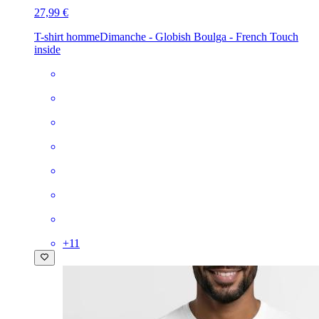
27,99 €
T-shirt homme
Dimanche - Globish Boulga - French Touch
inside
+
11