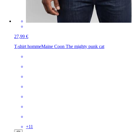
27,99 €
T-shirt homme
Maine Coon The mighty punk cat
+
11