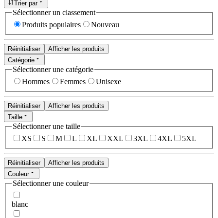
Trier par
Sélectionner un classement
Produits populaires
Nouveau
Réinitialiser
Afficher les produits
Catégorie
Sélectionner une catégorie
Hommes
Femmes
Unisexe
Réinitialiser
Afficher les produits
Taille
Sélectionner une taille
XS
S
M
L
XL
XXL
3XL
4XL
5XL
Réinitialiser
Afficher les produits
Couleur
Sélectionner une couleur
blanc