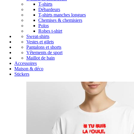
T-shirts
Débardeurs
T-shirts manches longues
Chemises & chemisiers
Polos
Robes t-shirt
Sweat-shirts
Vestes et gilets
Pantalons et shorts
Vêtements de sport
Maillot de bain
Accessoires
Maison & déco
Stickers