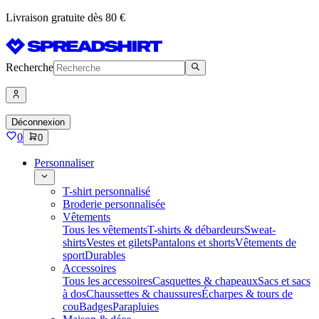
Livraison gratuite dès 80 €
Recherche
Déconnexion
0
0
Personnaliser
T-shirt personnalisé
Broderie personnalisée
Vêtements
Tous les vêtements
T-shirts & débardeurs
Sweat-
shirts
Vestes et gilets
Pantalons et shorts
Vêtements de
sport
Durables
Accessoires
Tous les accessoires
Casquettes & chapeaux
Sacs et sacs
à dos
Chaussettes & chaussures
Écharpes & tours de
cou
Badges
Parapluies