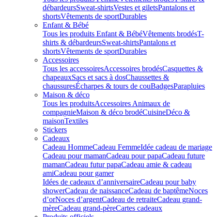
débardeurs
Sweat-shirts
Vestes et gilets
Pantalons et
shorts
Vêtements de sport
Durables
Enfant & Bébé
Tous les produits Enfant & Bébé
Vêtements brodés
T-
shirts & débardeurs
Sweat-shirts
Pantalons et
shorts
Vêtements de sport
Durables
Accessoires
Tous les accessoires
Accessoires brodés
Casquettes &
chapeaux
Sacs et sacs à dos
Chaussettes &
chaussures
Écharpes & tours de cou
Badges
Parapluies
Maison & déco
Tous les produits
Accessoires Animaux de
compagnie
Maison & déco brodé
Cuisine
Déco &
maison
Textiles
Stickers
Cadeaux
Cadeau Homme
Cadeau Femme
Idée cadeau de mariage​
Cadeau pour maman
Cadeau pour papa
Cadeau future
maman
Cadeau futur papa
Cadeau amie & cadeau
ami
Cadeau pour gamer
Idées de cadeaux d’anniversaire
Cadeau pour baby
shower
Cadeau de naissance
Cadeau de baptême
Noces
d’or
Noces d’argent
Cadeau de retraite
Cadeau grand-
mère
Cadeau grand-père
Cartes cadeaux
Produits officiels