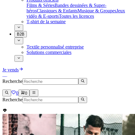
Films & Séries
Bandes dessinées & Super-
héros
Classiques & Enfants
Musique & Groupes
Jeux
vidéo & E-sports
Toutes les licences
T-shirt de la semaine
B2B
Textile personnalisé entreprise
Solutions commerciales
Je vends
Recherche
0
0
Recherche