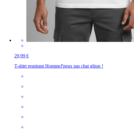
29,99 €
T-shirt respirant Homme
J'peux pas chat glisse !