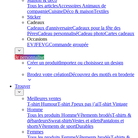
Maison & déco
Tous les articles
Accessoires Animaux de
compagnie
Cuisine
Déco & maison
Textiles
Sticker
Cadeaux
Cadeaux d'anniversaire
Cadeaux pour la fête des
Pères
Cadeau personnalisé
Cadeau photo
Cartes cadeaux
Occasions
EVJF
EVG
Commande groupée
Je personnalise
Créer un produit
Importez ou choisissez un design
Brodez votre création
Découvrez des motifs en broderie
Trouver
Meilleures ventes
T-shirt Humour
T-shirt J'peux pas j’ai
T-shirt Vintage
Homme
Tous les produits Homme
Vêtements brodés
T-shirts &
débardeurs
Sweat-shirts
Vestes et gilets
Pantalons et
shorts
Vêtements de sport
Durables
Femmes
Tous les produits Femme
Vêtements brodés
T-shirts &