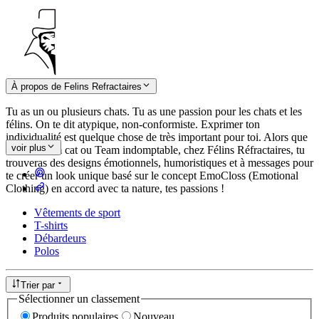
À propos de Felins Refractaires
Tu as un ou plusieurs chats. Tu as une passion pour les chats et les
félins. On te dit atypique, non-conformiste. Exprimer ton
individualité est quelque chose de très important pour toi. Alors que
voir plus
tu sois Team cat ou Team indomptable, chez Félins Réfractaires, tu
trouveras des designs émotionnels, humoristiques et à messages pour
te créer un look unique basé sur le concept EmoCloss (Emotional
Clothing) en accord avec ta nature, tes passions !
Vêtements de sport
T-shirts
Débardeurs
Polos
Trier par
Sélectionner un classement
Produits populaires
Nouveau