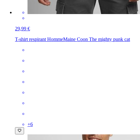
29,99 €
T-shirt respirant Homme
Maine Coon The mighty punk cat
+
6