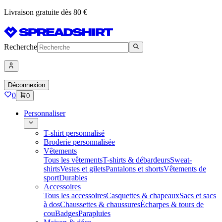
Livraison gratuite dès 80 €
Recherche
Déconnexion
0
0
Personnaliser
T-shirt personnalisé
Broderie personnalisée
Vêtements
Tous les vêtements
T-shirts & débardeurs
Sweat-
shirts
Vestes et gilets
Pantalons et shorts
Vêtements de
sport
Durables
Accessoires
Tous les accessoires
Casquettes & chapeaux
Sacs et sacs
à dos
Chaussettes & chaussures
Écharpes & tours de
cou
Badges
Parapluies