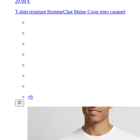
29,99 €
T-shirt respirant Homme
Chat Maine Coon retro caramel
+
6