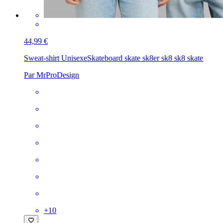
44,99 €
Sweat-shirt Unisexe
Skateboard skate sk8er sk8 sk8 skate
Par MrProDesign
+
10