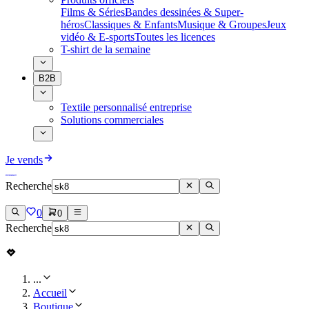
Films & Séries
Bandes dessinées & Super-
héros
Classiques & Enfants
Musique & Groupes
Jeux
vidéo & E-sports
Toutes les licences
T-shirt de la semaine
B2B
Textile personnalisé entreprise
Solutions commerciales
Je vends
Recherche
0
0
Recherche
...
Accueil
Boutique