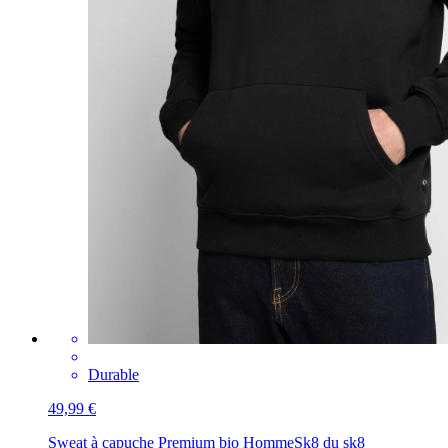
Durable
49,99 €
Sweat à capuche Premium bio Homme
Sk8 du sk8