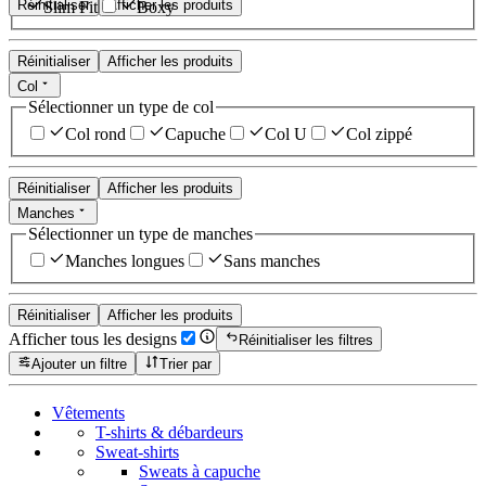
Réinitialiser
Afficher les produits
Slim Fit
Boxy
Réinitialiser
Afficher les produits
Col
Sélectionner un type de col
Col rond
Capuche
Col U
Col zippé
Réinitialiser
Afficher les produits
Manches
Sélectionner un type de manches
Manches longues
Sans manches
Réinitialiser
Afficher les produits
Afficher tous les designs
Réinitialiser les filtres
Ajouter un filtre
Trier par
Vêtements
T-shirts & débardeurs
Sweat-shirts
Sweats à capuche