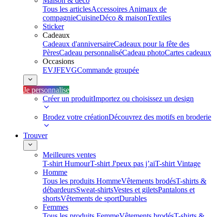
Maison & déco
Tous les articles
Accessoires Animaux de
compagnie
Cuisine
Déco & maison
Textiles
Sticker
Cadeaux
Cadeaux d'anniversaire
Cadeaux pour la fête des
Pères
Cadeau personnalisé
Cadeau photo
Cartes cadeaux
Occasions
EVJF
EVG
Commande groupée
Je personnalise
Créer un produit
Importez ou choisissez un design
Brodez votre création
Découvrez des motifs en broderie
Trouver
Meilleures ventes
T-shirt Humour
T-shirt J'peux pas j’ai
T-shirt Vintage
Homme
Tous les produits Homme
Vêtements brodés
T-shirts &
débardeurs
Sweat-shirts
Vestes et gilets
Pantalons et
shorts
Vêtements de sport
Durables
Femmes
Tous les produits Femme
Vêtements brodés
T-shirts &