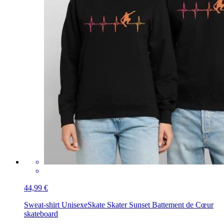
44,99 €
Sweat-shirt Unisexe
Skate Skater Sunset Battement de Cœur
skateboard