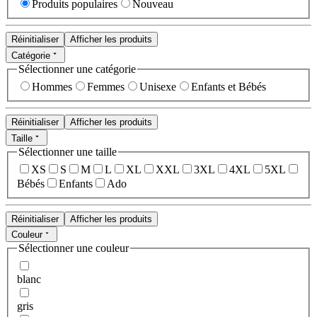
Produits populaires
Nouveau
Réinitialiser
Afficher les produits
Catégorie
Sélectionner une catégorie
Hommes
Femmes
Unisexe
Enfants et Bébés
Réinitialiser
Afficher les produits
Taille
Sélectionner une taille
XS
S
M
L
XL
XXL
3XL
4XL
5XL
Bébés
Enfants
Ado
Réinitialiser
Afficher les produits
Couleur
Sélectionner une couleur
blanc
gris