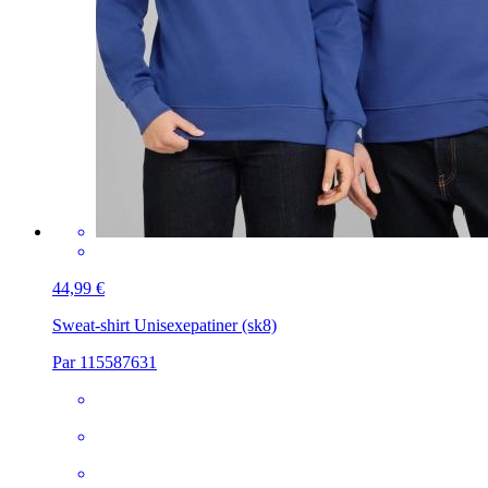
44,99 €
Sweat-shirt Unisexe
patiner (sk8)
Par 115587631