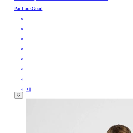
Par LookGood
+
8