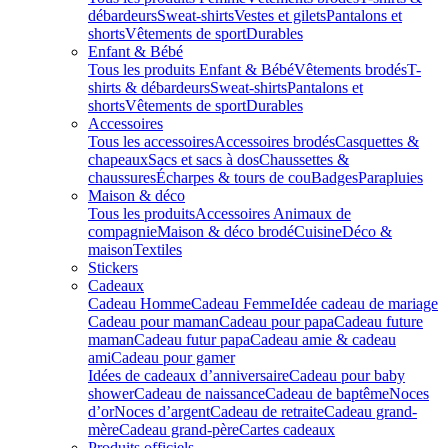
débardeurs
Sweat-shirts
Vestes et gilets
Pantalons et
shorts
Vêtements de sport
Durables
Enfant & Bébé
Tous les produits Enfant & Bébé
Vêtements brodés
T-
shirts & débardeurs
Sweat-shirts
Pantalons et
shorts
Vêtements de sport
Durables
Accessoires
Tous les accessoires
Accessoires brodés
Casquettes &
chapeaux
Sacs et sacs à dos
Chaussettes &
chaussures
Écharpes & tours de cou
Badges
Parapluies
Maison & déco
Tous les produits
Accessoires Animaux de
compagnie
Maison & déco brodé
Cuisine
Déco &
maison
Textiles
Stickers
Cadeaux
Cadeau Homme
Cadeau Femme
Idée cadeau de mariage​
Cadeau pour maman
Cadeau pour papa
Cadeau future
maman
Cadeau futur papa
Cadeau amie & cadeau
ami
Cadeau pour gamer
Idées de cadeaux d’anniversaire
Cadeau pour baby
shower
Cadeau de naissance
Cadeau de baptême
Noces
d’or
Noces d’argent
Cadeau de retraite
Cadeau grand-
mère
Cadeau grand-père
Cartes cadeaux
Produits officiels