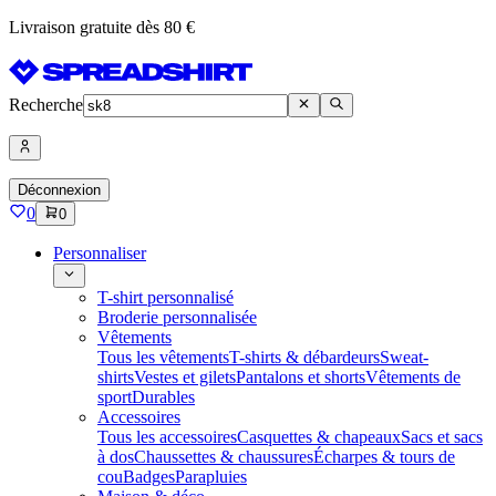
Livraison gratuite dès 80 €
Recherche
Déconnexion
0
0
Personnaliser
T-shirt personnalisé
Broderie personnalisée
Vêtements
Tous les vêtements
T-shirts & débardeurs
Sweat-
shirts
Vestes et gilets
Pantalons et shorts
Vêtements de
sport
Durables
Accessoires
Tous les accessoires
Casquettes & chapeaux
Sacs et sacs
à dos
Chaussettes & chaussures
Écharpes & tours de
cou
Badges
Parapluies