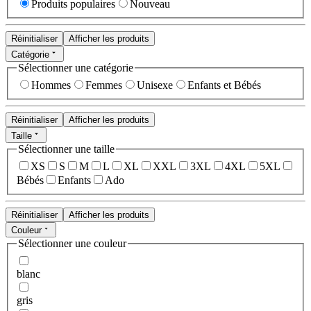
Produits populaires
Nouveau
Réinitialiser
Afficher les produits
Catégorie
Sélectionner une catégorie
Hommes
Femmes
Unisexe
Enfants et Bébés
Réinitialiser
Afficher les produits
Taille
Sélectionner une taille
XS
S
M
L
XL
XXL
3XL
4XL
5XL
Bébés
Enfants
Ado
Réinitialiser
Afficher les produits
Couleur
Sélectionner une couleur
blanc
gris