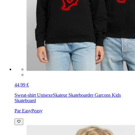
44,99 €
Sweat-shirt Unisexe
Skateur Skateboarder Garçons Kids
Skateboard
Par EasyPeasy