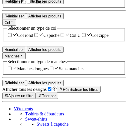
Réinitialiser
Afficher les produits
Slim Fit
Boxy
Réinitialiser
Afficher les produits
Col
Sélectionner un type de col
Col rond
Capuche
Col U
Col zippé
Réinitialiser
Afficher les produits
Manches
Sélectionner un type de manches
Manches longues
Sans manches
Réinitialiser
Afficher les produits
Afficher tous les designs
Réinitialiser les filtres
Ajouter un filtre
Trier par
Vêtements
T-shirts & débardeurs
Sweat-shirts
Sweats à capuche