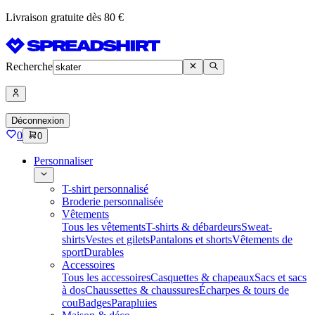
Livraison gratuite dès 80 €
Recherche
Déconnexion
0
0
Personnaliser
T-shirt personnalisé
Broderie personnalisée
Vêtements
Tous les vêtements
T-shirts & débardeurs
Sweat-
shirts
Vestes et gilets
Pantalons et shorts
Vêtements de
sport
Durables
Accessoires
Tous les accessoires
Casquettes & chapeaux
Sacs et sacs
à dos
Chaussettes & chaussures
Écharpes & tours de
cou
Badges
Parapluies