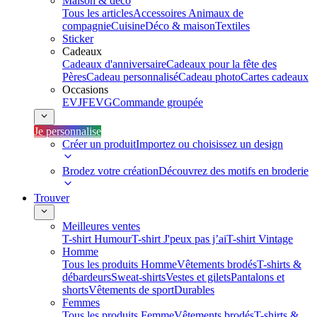
Maison & déco
Tous les articles
Accessoires Animaux de
compagnie
Cuisine
Déco & maison
Textiles
Sticker
Cadeaux
Cadeaux d'anniversaire
Cadeaux pour la fête des
Pères
Cadeau personnalisé
Cadeau photo
Cartes cadeaux
Occasions
EVJF
EVG
Commande groupée
Je personnalise
Créer un produit
Importez ou choisissez un design
Brodez votre création
Découvrez des motifs en broderie
Trouver
Meilleures ventes
T-shirt Humour
T-shirt J'peux pas j’ai
T-shirt Vintage
Homme
Tous les produits Homme
Vêtements brodés
T-shirts &
débardeurs
Sweat-shirts
Vestes et gilets
Pantalons et
shorts
Vêtements de sport
Durables
Femmes
Tous les produits Femme
Vêtements brodés
T-shirts &