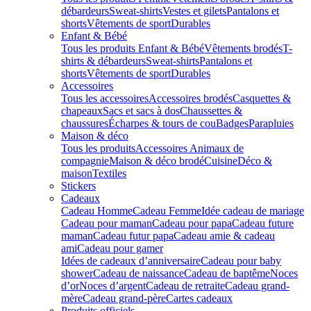
débardeurs
Sweat-shirts
Vestes et gilets
Pantalons et
shorts
Vêtements de sport
Durables
Enfant & Bébé
Tous les produits Enfant & Bébé
Vêtements brodés
T-
shirts & débardeurs
Sweat-shirts
Pantalons et
shorts
Vêtements de sport
Durables
Accessoires
Tous les accessoires
Accessoires brodés
Casquettes &
chapeaux
Sacs et sacs à dos
Chaussettes &
chaussures
Écharpes & tours de cou
Badges
Parapluies
Maison & déco
Tous les produits
Accessoires Animaux de
compagnie
Maison & déco brodé
Cuisine
Déco &
maison
Textiles
Stickers
Cadeaux
Cadeau Homme
Cadeau Femme
Idée cadeau de mariage​
Cadeau pour maman
Cadeau pour papa
Cadeau future
maman
Cadeau futur papa
Cadeau amie & cadeau
ami
Cadeau pour gamer
Idées de cadeaux d’anniversaire
Cadeau pour baby
shower
Cadeau de naissance
Cadeau de baptême
Noces
d’or
Noces d’argent
Cadeau de retraite
Cadeau grand-
mère
Cadeau grand-père
Cartes cadeaux
Produits officiels