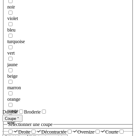
noir
violet
bleu
turquoise
vert
jaune
beige
marron
orange
rouge
Durable
Broderie
Coupe
rose
Sélectionner une coupe
Droite
Décontractée
Oversize
Courte