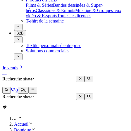
Films & Séries
Bandes dessinées & Super-
héros
Classiques & Enfants
Musique & Groupes
Jeux
vidéo & E-sports
Toutes les licences
T-shirt de la semaine
B2B
Textile personnalisé entreprise
Solutions commerciales
Je vends
Recherche
0
0
Recherche
...
Accueil
Boutique