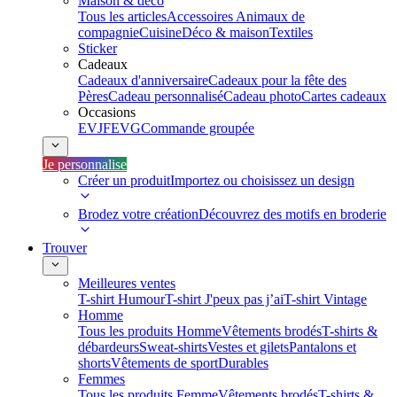
Maison & déco
Tous les articles
Accessoires Animaux de
compagnie
Cuisine
Déco & maison
Textiles
Sticker
Cadeaux
Cadeaux d'anniversaire
Cadeaux pour la fête des
Pères
Cadeau personnalisé
Cadeau photo
Cartes cadeaux
Occasions
EVJF
EVG
Commande groupée
Je personnalise
Créer un produit
Importez ou choisissez un design
Brodez votre création
Découvrez des motifs en broderie
Trouver
Meilleures ventes
T-shirt Humour
T-shirt J'peux pas j’ai
T-shirt Vintage
Homme
Tous les produits Homme
Vêtements brodés
T-shirts &
débardeurs
Sweat-shirts
Vestes et gilets
Pantalons et
shorts
Vêtements de sport
Durables
Femmes
Tous les produits Femme
Vêtements brodés
T-shirts &