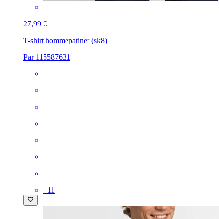
27,99 €
T-shirt homme
patiner (sk8)
Par 115587631
+
11