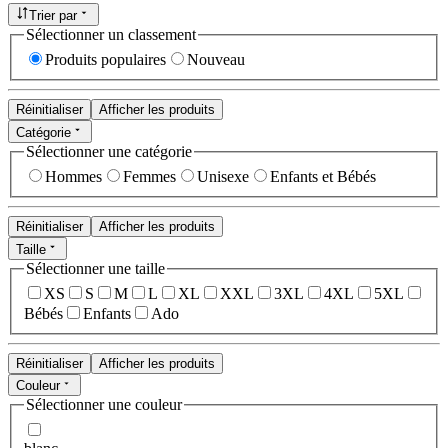
Trier par
Sélectionner un classement
Produits populaires
Nouveau
Réinitialiser
Afficher les produits
Catégorie
Sélectionner une catégorie
Hommes
Femmes
Unisexe
Enfants et Bébés
Réinitialiser
Afficher les produits
Taille
Sélectionner une taille
XS
S
M
L
XL
XXL
3XL
4XL
5XL
Bébés
Enfants
Ado
Réinitialiser
Afficher les produits
Couleur
Sélectionner une couleur