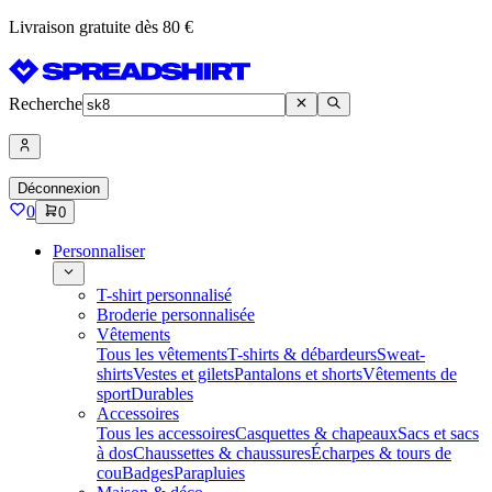
Livraison gratuite dès 80 €
Recherche
Déconnexion
0
0
Personnaliser
T-shirt personnalisé
Broderie personnalisée
Vêtements
Tous les vêtements
T-shirts & débardeurs
Sweat-
shirts
Vestes et gilets
Pantalons et shorts
Vêtements de
sport
Durables
Accessoires
Tous les accessoires
Casquettes & chapeaux
Sacs et sacs
à dos
Chaussettes & chaussures
Écharpes & tours de
cou
Badges
Parapluies