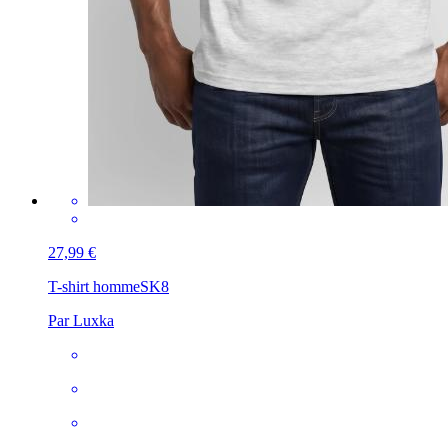
27,99 €
T-shirt homme
SK8
Par Luxka