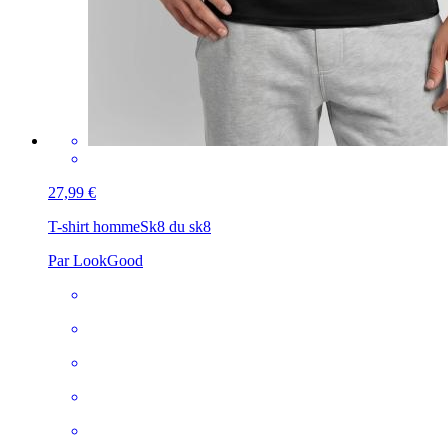
27,99 €
T-shirt homme
Sk8 du sk8
Par LookGood