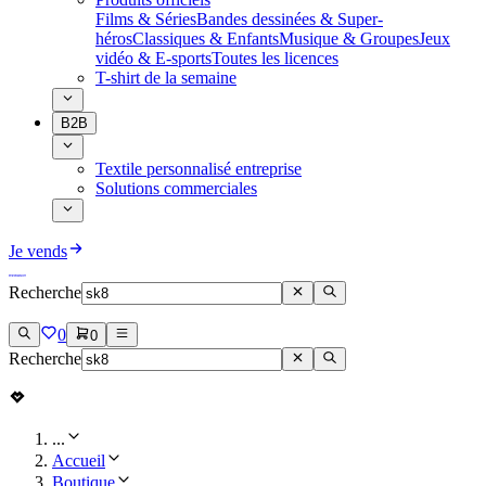
Films & Séries
Bandes dessinées & Super-
héros
Classiques & Enfants
Musique & Groupes
Jeux
vidéo & E-sports
Toutes les licences
T-shirt de la semaine
B2B
Textile personnalisé entreprise
Solutions commerciales
Je vends
Recherche
0
0
Recherche
...
Accueil
Boutique