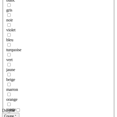
blanc
gris
noir
violet
bleu
turquoise
vert
jaune
beige
marron
orange
rouge
Durable
Coupe