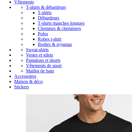
Vêtements
T-shirts & débardeurs
T-shirts
Débardeurs
T-shirts manches longues
Chemises & chemisiers
Polos
Robes t-shirt
Bodies & pyjamas
Sweat-shirts
Vestes et gilets
Pantalons et shorts
Vêtements de sport
Maillot de bain
Accessoires
Maison & déco
Stickers