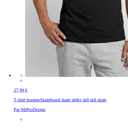
27,99 €
T-shirt homme
Skateboard skate sk8er sk8 sk8 skate
Par MrProDesign