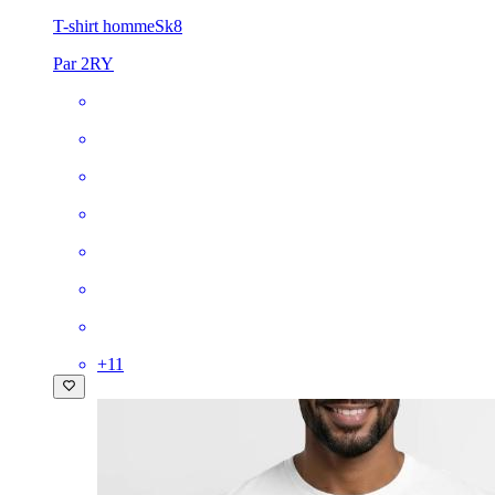
T-shirt homme
Sk8
Par 2RY
+
11