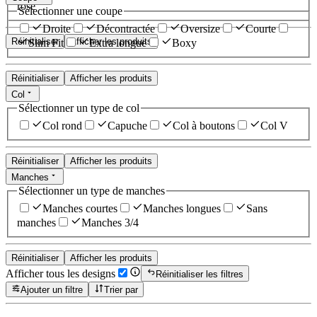
rose
Sélectionner une coupe
Droite
Décontractée
Oversize
Courte
Réinitialiser
Afficher les produits
Slim Fit
Extra longue
Boxy
Réinitialiser
Afficher les produits
Col
Sélectionner un type de col
Col rond
Capuche
Col à boutons
Col V
Réinitialiser
Afficher les produits
Manches
Sélectionner un type de manches
Manches courtes
Manches longues
Sans
manches
Manches 3/4
Réinitialiser
Afficher les produits
Afficher tous les designs
Réinitialiser les filtres
Ajouter un filtre
Trier par