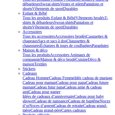
débardeurs
Sweat-shirts
Vestes et gilets
Pantalons et
shorts
Vêtements de sport
Durables
Enfant & Bébé
Tous les produits Enfant & Bébé
Vêtements brodés
T-
shirts & débardeurs
Sweat-shirts
Pantalons et
shorts
Vêtements de sport
Durables
Accessoires
Tous les accessoires
Accessoires brodés
Casquettes &
chapeaux
Sacs et sacs à dos
Chaussettes &
chaussures
Écharpes & tours de cou
Badges
Parapluies
Maison & déco
Tous les produits
Accessoires Animaux de
compagnie
Maison & déco brodé
Cuisine
Déco &
maison
Textiles
Stickers
Cadeaux
Cadeau Homme
Cadeau Femme
Idée cadeau de mariage​
Cadeau pour maman
Cadeau pour papa
Cadeau future
maman
Cadeau futur papa
Cadeau amie & cadeau
ami
Cadeau pour gamer
Idées de cadeaux d’anniversaire
Cadeau pour baby
shower
Cadeau de naissance
Cadeau de baptême
Noces
d’or
Noces d’argent
Cadeau de retraite
Cadeau grand-
mère
Cadeau grand-père
Cartes cadeaux
Produits officiels