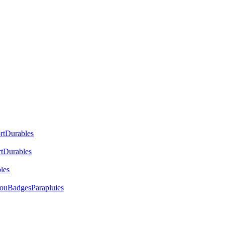
rt
Durables
t
Durables
les
cou
Badges
Parapluies