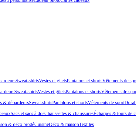
deau personnalisé
Cadeau photo
Cartes cadeaux
bardeurs
Sweat-shirts
Vestes et gilets
Pantalons et shorts
Vêtements de spo
bardeurs
Sweat-shirts
Vestes et gilets
Pantalons et shorts
Vêtements de spor
ts & débardeurs
Sweat-shirts
Pantalons et shorts
Vêtements de sport
Durab
peaux
Sacs et sacs à dos
Chaussettes & chaussures
Écharpes & tours de 
son & déco brodé
Cuisine
Déco & maison
Textiles