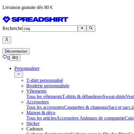
Livraison gratuite dès 80 €
Recherche
Déconnexion
0
0
Personnaliser
T-shirt personnalisé
Broderie personnalisée
Vêtements
Tous les vêtements
T-shirts & débardeurs
Sweat-shirts
Vest
Accessoires
Tous les accessoires
Casquettes & chapeaux
Sacs et sacs 
Maison & déco
Tous les articles
Accessoires Animaux de compagnie
Cuis
Sticker
Cadeaux