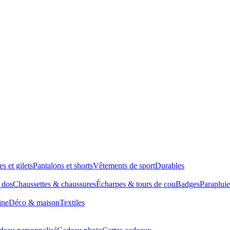
es et gilets
Pantalons et shorts
Vêtements de sport
Durables
à dos
Chaussettes & chaussures
Écharpes & tours de cou
Badges
Parapluie
ine
Déco & maison
Textiles