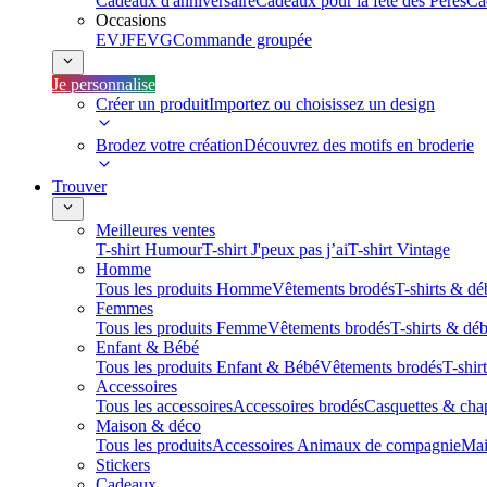
Cadeaux d'anniversaire
Cadeaux pour la fête des Pères
Ca
Occasions
EVJF
EVG
Commande groupée
Je personnalise
Créer un produit
Importez ou choisissez un design
Brodez votre création
Découvrez des motifs en broderie
Trouver
Meilleures ventes
T-shirt Humour
T-shirt J'peux pas j’ai
T-shirt Vintage
Homme
Tous les produits Homme
Vêtements brodés
T-shirts & dé
Femmes
Tous les produits Femme
Vêtements brodés
T-shirts & dé
Enfant & Bébé
Tous les produits Enfant & Bébé
Vêtements brodés
T-shir
Accessoires
Tous les accessoires
Accessoires brodés
Casquettes & cha
Maison & déco
Tous les produits
Accessoires Animaux de compagnie
Mai
Stickers
Cadeaux