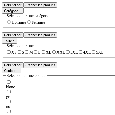
Réinitialiser
Afficher les produits
Catégorie
Sélectionner une catégorie
Hommes
Femmes
Réinitialiser
Afficher les produits
Taille
Sélectionner une taille
XS
S
M
L
XL
XXL
3XL
4XL
5XL
Réinitialiser
Afficher les produits
Couleur
Sélectionner une couleur
blanc
gris
noir