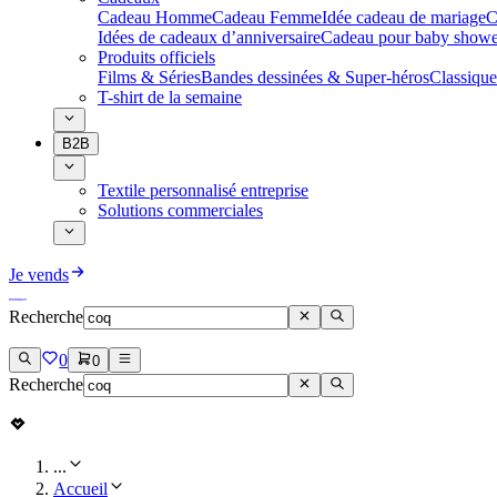
Cadeau Homme
Cadeau Femme
Idée cadeau de mariage​
C
Idées de cadeaux d’anniversaire
Cadeau pour baby showe
Produits officiels
Films & Séries
Bandes dessinées & Super-héros
Classique
T-shirt de la semaine
B2B
Textile personnalisé entreprise
Solutions commerciales
Je vends
Recherche
0
0
Recherche
...
Accueil