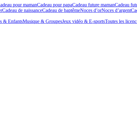
adeau pour maman
Cadeau pour papa
Cadeau future maman
Cadeau fut
r
Cadeau de naissance
Cadeau de baptême
Noces d’or
Noces d’argent
Cad
s & Enfants
Musique & Groupes
Jeux vidéo & E-sports
Toutes les licenc