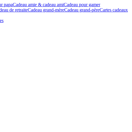
ur papa
Cadeau amie & cadeau ami
Cadeau pour gamer
eau de retraite
Cadeau grand-mère
Cadeau grand-père
Cartes cadeaux
es