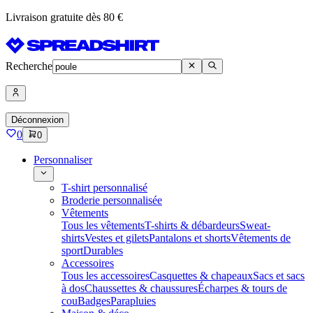
Livraison gratuite dès 80 €
Recherche
Déconnexion
0
0
Personnaliser
T-shirt personnalisé
Broderie personnalisée
Vêtements
Tous les vêtements
T-shirts & débardeurs
Sweat-
shirts
Vestes et gilets
Pantalons et shorts
Vêtements de
sport
Durables
Accessoires
Tous les accessoires
Casquettes & chapeaux
Sacs et sacs
à dos
Chaussettes & chaussures
Écharpes & tours de
cou
Badges
Parapluies