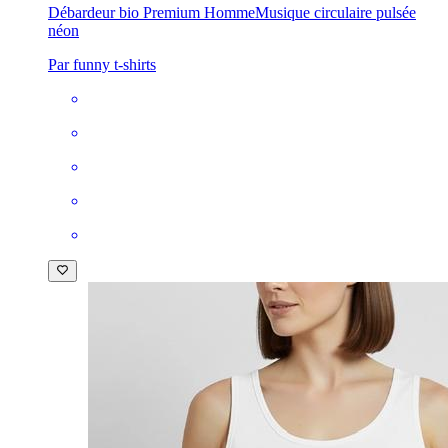
Débardeur bio Premium Homme
Musique circulaire pulsée
néon
Par funny t-shirts