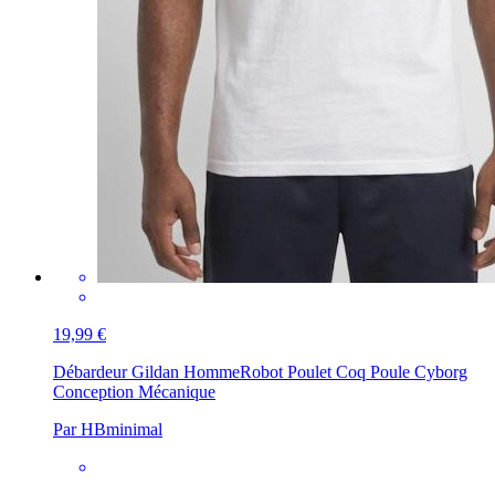
19,99 €
Débardeur Gildan Homme
Robot Poulet Coq Poule Cyborg
Conception Mécanique
Par HBminimal