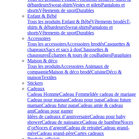
débardeurs
Sweat-shirts
Vestes et gilets
Pantalons et
shorts
Vêtements de sport
Durables
Enfant & Bébé
Tous les produits Enfant & Bébé
Vêtements brodés
T-
shirts & débardeurs
Sweat-shirts
Pantalons et
shorts
Vêtements de sport
Durables
Accessoires
Tous les accessoires
Accessoires brodés
Casquettes &
chapeaux
Sacs et sacs à dos
Chaussettes &
chaussures
Écharpes & tours de cou
Badges
Parapluies
Maison & déco
Tous les produits
Accessoires Animaux de
compagnie
Maison & déco brodé
Cuisine
Déco &
maison
Textiles
Stickers
Cadeaux
Cadeau Homme
Cadeau Femme
Idée cadeau de mariage​
Cadeau pour maman
Cadeau pour papa
Cadeau future
maman
Cadeau futur papa
Cadeau amie & cadeau
ami
Cadeau pour gamer
Idées de cadeaux d’anniversaire
Cadeau pour baby
shower
Cadeau de naissance
Cadeau de baptême
Noces
d’or
Noces d’argent
Cadeau de retraite
Cadeau grand-
mère
Cadeau grand-père
Cartes cadeaux
Produits officiels