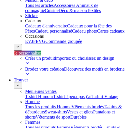
Maison & déco
Tous les articles
Accessoires Animaux de
compagnie
Cuisine
Déco & maison
Textiles
Sticker
Cadeaux
Cadeaux d'anniversaire
Cadeaux pour la fête des
Pères
Cadeau personnalisé
Cadeau photo
Cartes cadeaux
Occasions
EVJF
EVG
Commande groupée
Je personnalise
Créer un produit
Importez ou choisissez un design
Brodez votre création
Découvrez des motifs en broderie
Trouver
Meilleures ventes
T-shirt Humour
T-shirt J'peux pas j’ai
T-shirt Vintage
Homme
Tous les produits Homme
Vêtements brodés
T-shirts &
débardeurs
Sweat-shirts
Vestes et gilets
Pantalons et
shorts
Vêtements de sport
Durables
Femmes
Tous les produits Femme
Vêtements brodés
T-shirts &