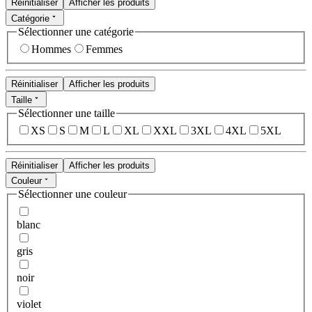
Réinitialiser
Afficher les produits
Catégorie
Sélectionner une catégorie
Hommes
Femmes
Réinitialiser
Afficher les produits
Taille
Sélectionner une taille
XS
S
M
L
XL
XXL
3XL
4XL
5XL
Réinitialiser
Afficher les produits
Couleur
Sélectionner une couleur
blanc
gris
noir
violet