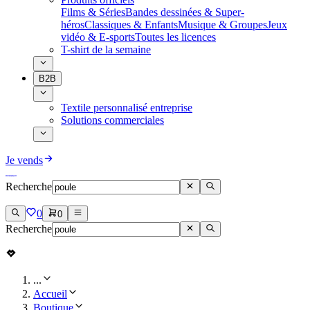
Films & Séries
Bandes dessinées & Super-
héros
Classiques & Enfants
Musique & Groupes
Jeux
vidéo & E-sports
Toutes les licences
T-shirt de la semaine
B2B
Textile personnalisé entreprise
Solutions commerciales
Je vends
Recherche
0
0
Recherche
...
Accueil
Boutique