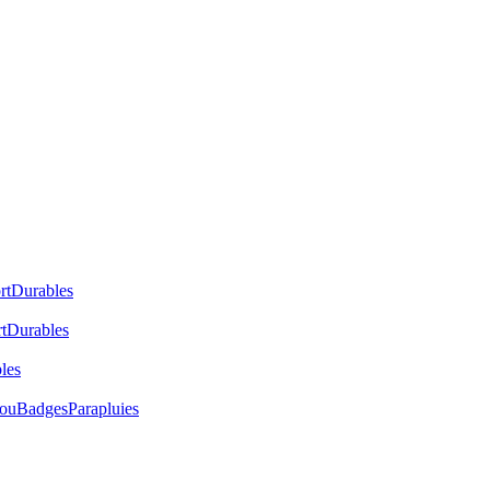
rt
Durables
t
Durables
les
cou
Badges
Parapluies