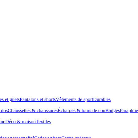
es et gilets
Pantalons et shorts
Vêtements de sport
Durables
à dos
Chaussettes & chaussures
Écharpes & tours de cou
Badges
Parapluie
ine
Déco & maison
Textiles