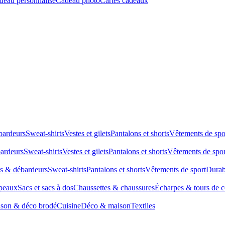
deau personnalisé
Cadeau photo
Cartes cadeaux
bardeurs
Sweat-shirts
Vestes et gilets
Pantalons et shorts
Vêtements de spo
bardeurs
Sweat-shirts
Vestes et gilets
Pantalons et shorts
Vêtements de spor
ts & débardeurs
Sweat-shirts
Pantalons et shorts
Vêtements de sport
Durab
peaux
Sacs et sacs à dos
Chaussettes & chaussures
Écharpes & tours de 
son & déco brodé
Cuisine
Déco & maison
Textiles