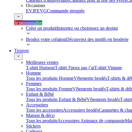
Cadeaux d'anniversaire
Cadeaux pour la fête des Pères
Ca
Occasions
EVJF
EVG
Commande groupée
Je personnalise
Créer un produit
Importez ou choisissez un design
Brodez votre création
Découvrez des motifs en broderie
Trouver
Meilleures ventes
T-shirt Humour
T-shirt J'peux pas j’ai
T-shirt Vintage
Homme
Tous les produits Homme
Vêtements brodés
T-shirts & dé
Femmes
Tous les produits Femme
Vêtements brodés
T-shirts & dé
Enfant & Bébé
Tous les produits Enfant & Bébé
Vêtements brodés
T-shir
Accessoires
Tous les accessoires
Accessoires brodés
Casquettes & cha
Maison & déco
Tous les produits
Accessoires Animaux de compagnie
Mai
Stickers
Cadeaux