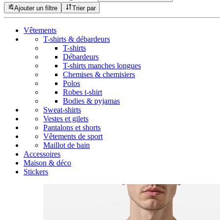
Ajouter un filtre
Trier par
Vêtements
T-shirts & débardeurs
T-shirts
Débardeurs
T-shirts manches longues
Chemises & chemisiers
Polos
Robes t-shirt
Bodies & pyjamas
Sweat-shirts
Vestes et gilets
Pantalons et shorts
Vêtements de sport
Maillot de bain
Accessoires
Maison & déco
Stickers