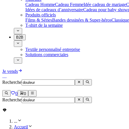
Cadeau Homme
Cadeau Femme
Idée cadeau de mariage​
C
Idées de cadeaux d’anniversaire
Cadeau pour baby showe
Produits officiels
Films & Séries
Bandes dessinées & Super-héros
Classique
T-shirt de la semaine
B2B
Textile personnalisé entreprise
Solutions commerciales
Je vends
Recherche
0
0
Recherche
...
Accueil