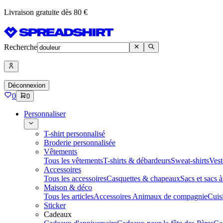
Livraison gratuite dès 80 €
Recherche
Déconnexion
0
0
Personnaliser
T-shirt personnalisé
Broderie personnalisée
Vêtements
Tous les vêtements
T-shirts & débardeurs
Sweat-shirts
Vest
Accessoires
Tous les accessoires
Casquettes & chapeaux
Sacs et sacs 
Maison & déco
Tous les articles
Accessoires Animaux de compagnie
Cuis
Sticker
Cadeaux