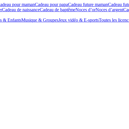
adeau pour maman
Cadeau pour papa
Cadeau future maman
Cadeau fut
r
Cadeau de naissance
Cadeau de baptême
Noces d’or
Noces d’argent
Cad
s & Enfants
Musique & Groupes
Jeux vidéo & E-sports
Toutes les licenc