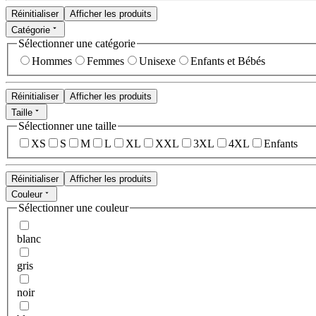
Réinitialiser
Afficher les produits
Catégorie
Sélectionner une catégorie
Hommes
Femmes
Unisexe
Enfants et Bébés
Réinitialiser
Afficher les produits
Taille
Sélectionner une taille
XS
S
M
L
XL
XXL
3XL
4XL
Enfants
Réinitialiser
Afficher les produits
Couleur
Sélectionner une couleur
blanc
gris
noir