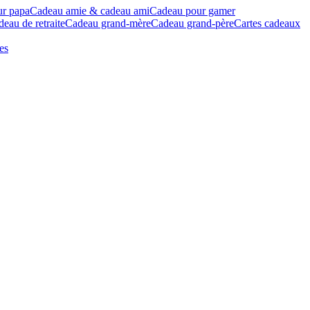
ur papa
Cadeau amie & cadeau ami
Cadeau pour gamer
eau de retraite
Cadeau grand-mère
Cadeau grand-père
Cartes cadeaux
es