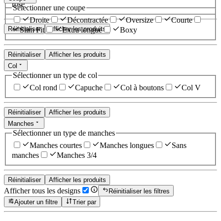
rose
Sélectionner une coupe
Droite
Décontractée
Oversize
Courte
Réinitialiser
Afficher les produits
Slim Fit
Extra longue
Boxy
Réinitialiser
Afficher les produits
Col
Sélectionner un type de col
Col rond
Capuche
Col à boutons
Col V
Réinitialiser
Afficher les produits
Manches
Sélectionner un type de manches
Manches courtes
Manches longues
Sans
manches
Manches 3/4
Réinitialiser
Afficher les produits
Afficher tous les designs
Réinitialiser les filtres
Ajouter un filtre
Trier par