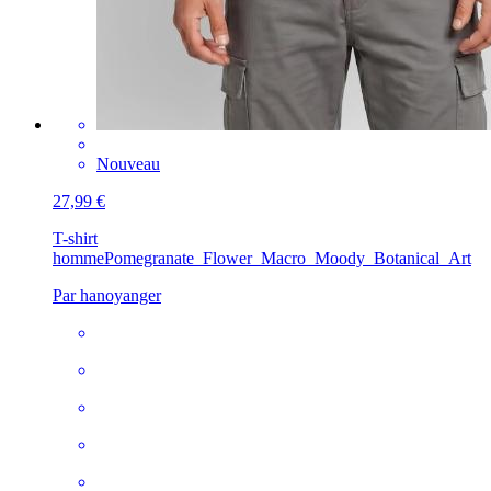
Nouveau
27,99 €
T-shirt
homme
Pomegranate_Flower_Macro_Moody_Botanical_Art
Par hanoyanger