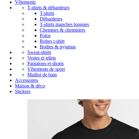
Vêtements
T-shirts & débardeurs
T-shirts
Débardeurs
T-shirts manches longues
Chemises & chemisiers
Polos
Robes t-shirt
Bodies & pyjamas
Sweat-shirts
Vestes et gilets
Pantalons et shorts
Vêtements de sport
Maillot de bain
Accessoires
Maison & déco
Stickers