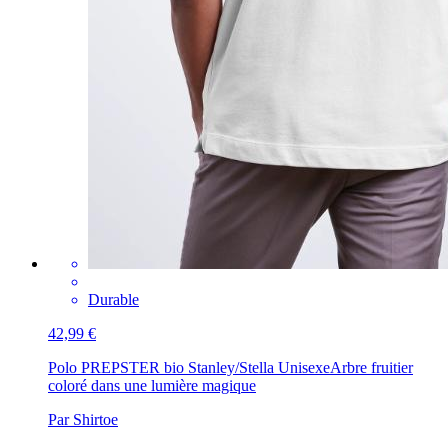
Durable
42,99 €
Polo PREPSTER bio Stanley/Stella Unisexe
Arbre fruitier
coloré dans une lumière magique
Par Shirtoe