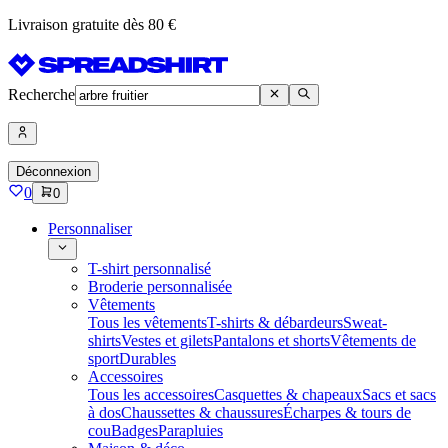
Livraison gratuite dès 80 €
Recherche
Déconnexion
0
0
Personnaliser
T-shirt personnalisé
Broderie personnalisée
Vêtements
Tous les vêtements
T-shirts & débardeurs
Sweat-
shirts
Vestes et gilets
Pantalons et shorts
Vêtements de
sport
Durables
Accessoires
Tous les accessoires
Casquettes & chapeaux
Sacs et sacs
à dos
Chaussettes & chaussures
Écharpes & tours de
cou
Badges
Parapluies