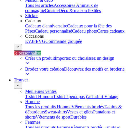
Maison & déco
Tous les articles
Accessoires Animaux de
compagnie
Cuisine
Déco & maison
Textiles
Sticker
Cadeaux
Cadeaux d'anniversaire
Cadeaux pour la fête des
Pères
Cadeau personnalisé
Cadeau photo
Cartes cadeaux
Occasions
EVJF
EVG
Commande groupée
Je personnalise
Créer un produit
Importez ou choisissez un design
Brodez votre création
Découvrez des motifs en broderie
Trouver
Meilleures ventes
T-shirt Humour
T-shirt J'peux pas j’ai
T-shirt Vintage
Homme
Tous les produits Homme
Vêtements brodés
T-shirts &
débardeurs
Sweat-shirts
Vestes et gilets
Pantalons et
shorts
Vêtements de sport
Durables
Femmes
Tous les produits Femme
Vêtements brodés
T-shirts &