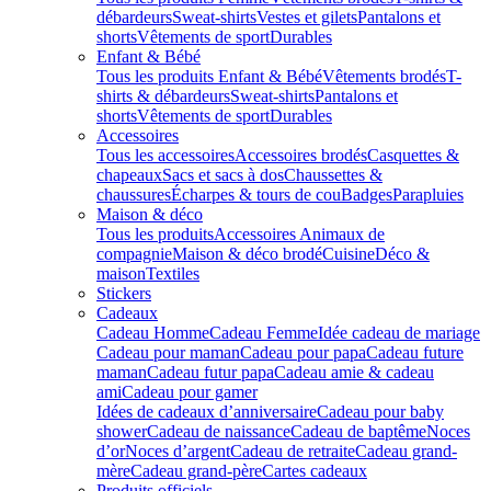
débardeurs
Sweat-shirts
Vestes et gilets
Pantalons et
shorts
Vêtements de sport
Durables
Enfant & Bébé
Tous les produits Enfant & Bébé
Vêtements brodés
T-
shirts & débardeurs
Sweat-shirts
Pantalons et
shorts
Vêtements de sport
Durables
Accessoires
Tous les accessoires
Accessoires brodés
Casquettes &
chapeaux
Sacs et sacs à dos
Chaussettes &
chaussures
Écharpes & tours de cou
Badges
Parapluies
Maison & déco
Tous les produits
Accessoires Animaux de
compagnie
Maison & déco brodé
Cuisine
Déco &
maison
Textiles
Stickers
Cadeaux
Cadeau Homme
Cadeau Femme
Idée cadeau de mariage​
Cadeau pour maman
Cadeau pour papa
Cadeau future
maman
Cadeau futur papa
Cadeau amie & cadeau
ami
Cadeau pour gamer
Idées de cadeaux d’anniversaire
Cadeau pour baby
shower
Cadeau de naissance
Cadeau de baptême
Noces
d’or
Noces d’argent
Cadeau de retraite
Cadeau grand-
mère
Cadeau grand-père
Cartes cadeaux
Produits officiels