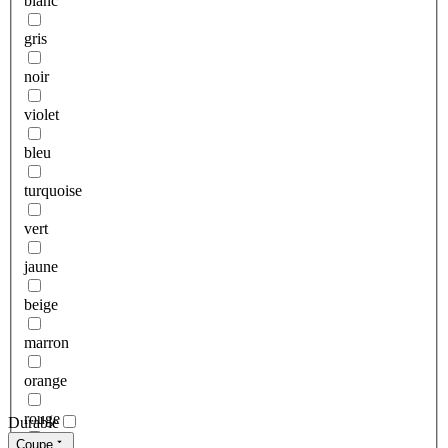
blanc
gris
noir
violet
bleu
turquoise
vert
jaune
beige
marron
orange
rouge
Durable
Coupe