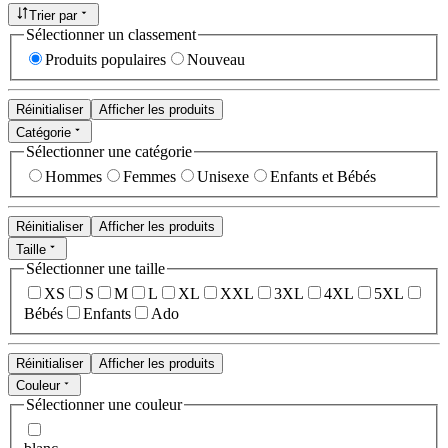
Trier par
Sélectionner un classement
Produits populaires
Nouveau
Réinitialiser
Afficher les produits
Catégorie
Sélectionner une catégorie
Hommes
Femmes
Unisexe
Enfants et Bébés
Réinitialiser
Afficher les produits
Taille
Sélectionner une taille
XS
S
M
L
XL
XXL
3XL
4XL
5XL
Bébés
Enfants
Ado
Réinitialiser
Afficher les produits
Couleur
Sélectionner une couleur