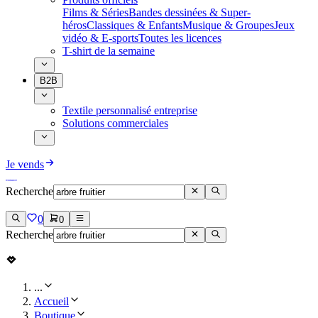
Films & Séries
Bandes dessinées & Super-
héros
Classiques & Enfants
Musique & Groupes
Jeux
vidéo & E-sports
Toutes les licences
T-shirt de la semaine
B2B
Textile personnalisé entreprise
Solutions commerciales
Je vends
Recherche
0
0
Recherche
...
Accueil
Boutique