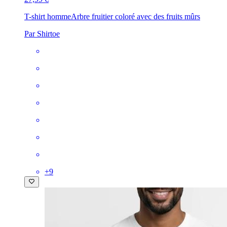
T-shirt homme
Arbre fruitier coloré avec des fruits mûrs
Par Shirtoe
+
9