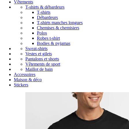
Vêtements
T-shirts & débardeurs
T-shirts
Débardeurs
T-shirts manches longues
Chemises & chemisiers
Polos
Robes t-shirt
Bodies & pyjamas
Sweat-shirts
Vestes et gilets
Pantalons et shorts
Vêtements de sport
Maillot de bain
Accessoires
Maison & déco
Stickers