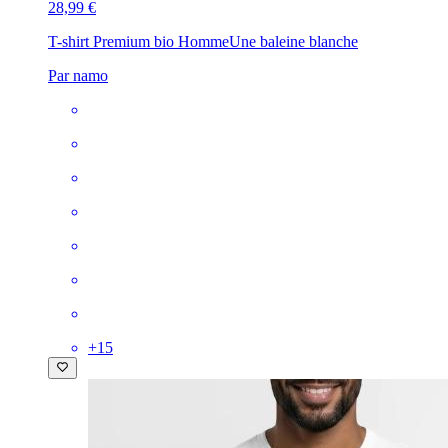
28,99 €
T-shirt Premium bio Homme
Une baleine blanche
Par namo
+
15