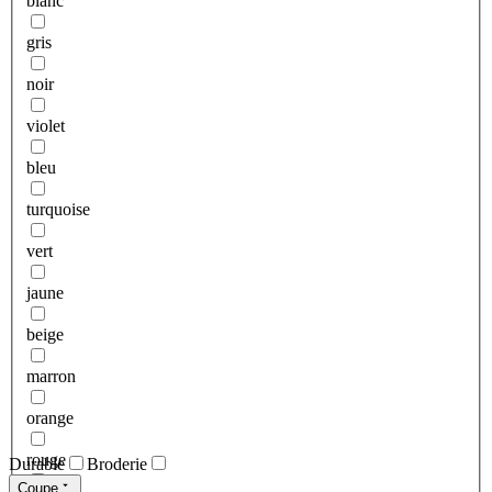
blanc
gris
noir
violet
bleu
turquoise
vert
jaune
beige
marron
orange
rouge
Durable
Broderie
Coupe