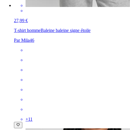
27,99 €
T-shirt homme
Baleine baleine signe étoile
Par Mila46
+
11