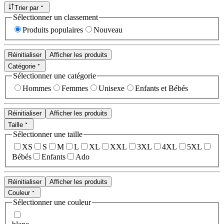
Trier par
Sélectionner un classement
Produits populaires
Nouveau
Réinitialiser
Afficher les produits
Catégorie
Sélectionner une catégorie
Hommes
Femmes
Unisexe
Enfants et Bébés
Réinitialiser
Afficher les produits
Taille
Sélectionner une taille
XS
S
M
L
XL
XXL
3XL
4XL
5XL
Bébés
Enfants
Ado
Réinitialiser
Afficher les produits
Couleur
Sélectionner une couleur