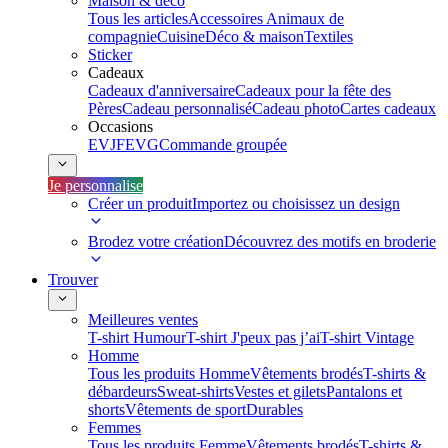
Maison & déco
Tous les articles
Accessoires Animaux de
compagnie
Cuisine
Déco & maison
Textiles
Sticker
Cadeaux
Cadeaux d'anniversaire
Cadeaux pour la fête des
Pères
Cadeau personnalisé
Cadeau photo
Cartes cadeaux
Occasions
EVJF
EVG
Commande groupée
Je personnalise
Créer un produit
Importez ou choisissez un design
Brodez votre création
Découvrez des motifs en broderie
Trouver
Meilleures ventes
T-shirt Humour
T-shirt J'peux pas j’ai
T-shirt Vintage
Homme
Tous les produits Homme
Vêtements brodés
T-shirts &
débardeurs
Sweat-shirts
Vestes et gilets
Pantalons et
shorts
Vêtements de sport
Durables
Femmes
Tous les produits Femme
Vêtements brodés
T-shirts &