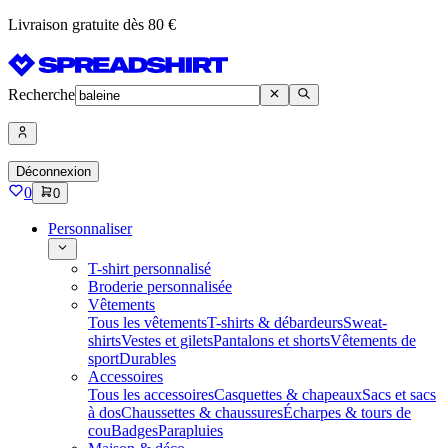
Livraison gratuite dès 80 €
Recherche
Déconnexion
0
0
Personnaliser
T-shirt personnalisé
Broderie personnalisée
Vêtements
Tous les vêtements
T-shirts & débardeurs
Sweat-
shirts
Vestes et gilets
Pantalons et shorts
Vêtements de
sport
Durables
Accessoires
Tous les accessoires
Casquettes & chapeaux
Sacs et sacs
à dos
Chaussettes & chaussures
Écharpes & tours de
cou
Badges
Parapluies