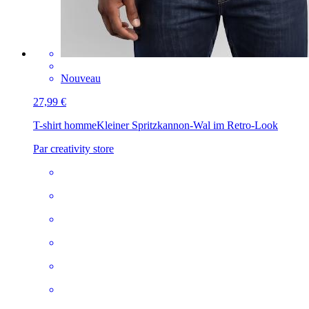
Nouveau
27,99 €
T-shirt homme
Kleiner Spritzkannon-Wal im Retro-Look
Par creativity store