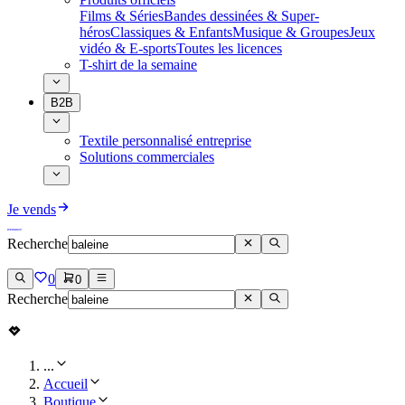
Films & Séries
Bandes dessinées & Super-
héros
Classiques & Enfants
Musique & Groupes
Jeux
vidéo & E-sports
Toutes les licences
T-shirt de la semaine
B2B
Textile personnalisé entreprise
Solutions commerciales
Je vends
Recherche
0
0
Recherche
...
Accueil
Boutique