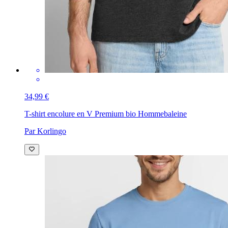
34,99 €
T-shirt encolure en V Premium bio Homme
baleine
Par Korlingo