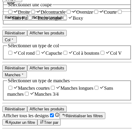
rose
Sélectionner une coupe
Droite
Décontractée
Oversize
Courte
Réinitialiser
Afficher les produits
Slim Fit
Extra longue
Boxy
Réinitialiser
Afficher les produits
Col
Sélectionner un type de col
Col rond
Capuche
Col à boutons
Col V
Réinitialiser
Afficher les produits
Manches
Sélectionner un type de manches
Manches courtes
Manches longues
Sans
manches
Manches 3/4
Réinitialiser
Afficher les produits
Afficher tous les designs
Réinitialiser les filtres
Ajouter un filtre
Trier par