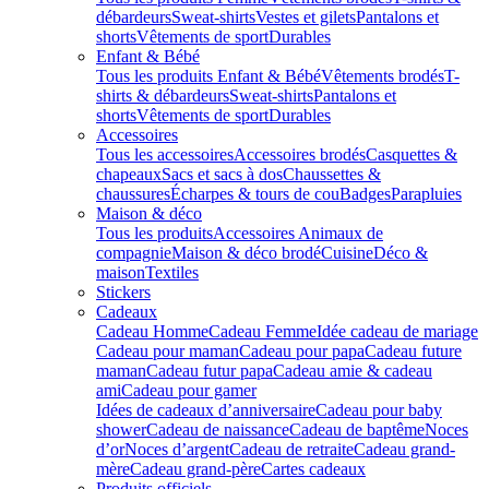
débardeurs
Sweat-shirts
Vestes et gilets
Pantalons et
shorts
Vêtements de sport
Durables
Enfant & Bébé
Tous les produits Enfant & Bébé
Vêtements brodés
T-
shirts & débardeurs
Sweat-shirts
Pantalons et
shorts
Vêtements de sport
Durables
Accessoires
Tous les accessoires
Accessoires brodés
Casquettes &
chapeaux
Sacs et sacs à dos
Chaussettes &
chaussures
Écharpes & tours de cou
Badges
Parapluies
Maison & déco
Tous les produits
Accessoires Animaux de
compagnie
Maison & déco brodé
Cuisine
Déco &
maison
Textiles
Stickers
Cadeaux
Cadeau Homme
Cadeau Femme
Idée cadeau de mariage​
Cadeau pour maman
Cadeau pour papa
Cadeau future
maman
Cadeau futur papa
Cadeau amie & cadeau
ami
Cadeau pour gamer
Idées de cadeaux d’anniversaire
Cadeau pour baby
shower
Cadeau de naissance
Cadeau de baptême
Noces
d’or
Noces d’argent
Cadeau de retraite
Cadeau grand-
mère
Cadeau grand-père
Cartes cadeaux
Produits officiels