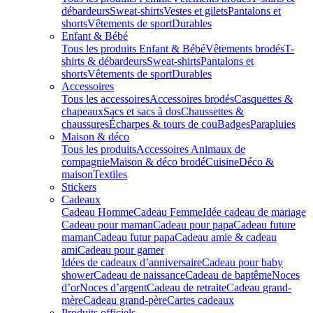
débardeurs
Sweat-shirts
Vestes et gilets
Pantalons et
shorts
Vêtements de sport
Durables
Enfant & Bébé
Tous les produits Enfant & Bébé
Vêtements brodés
T-
shirts & débardeurs
Sweat-shirts
Pantalons et
shorts
Vêtements de sport
Durables
Accessoires
Tous les accessoires
Accessoires brodés
Casquettes &
chapeaux
Sacs et sacs à dos
Chaussettes &
chaussures
Écharpes & tours de cou
Badges
Parapluies
Maison & déco
Tous les produits
Accessoires Animaux de
compagnie
Maison & déco brodé
Cuisine
Déco &
maison
Textiles
Stickers
Cadeaux
Cadeau Homme
Cadeau Femme
Idée cadeau de mariage​
Cadeau pour maman
Cadeau pour papa
Cadeau future
maman
Cadeau futur papa
Cadeau amie & cadeau
ami
Cadeau pour gamer
Idées de cadeaux d’anniversaire
Cadeau pour baby
shower
Cadeau de naissance
Cadeau de baptême
Noces
d’or
Noces d’argent
Cadeau de retraite
Cadeau grand-
mère
Cadeau grand-père
Cartes cadeaux
Produits officiels