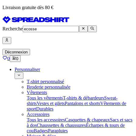
Livraison gratuite dès 80 €
Recherche
Déconnexion
0
0
Personnaliser
T-shirt personnalisé
Broderie personnalisée
Vêtements
Tous les vêtements
T-shirts & débardeurs
Sweat-
shirts
Vestes et gilets
Pantalons et shorts
Vêtements de
sport
Durables
Accessoires
Tous les accessoires
Casquettes & chapeaux
Sacs et sacs
à dos
Chaussettes & chaussures
Écharpes & tours de
cou
Badges
Parapluies