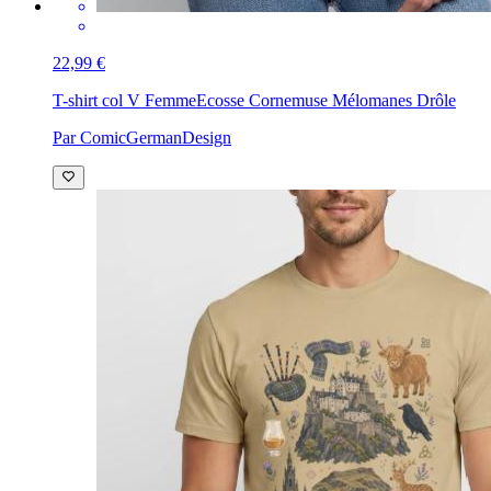
22,99 €
T-shirt col V Femme
Ecosse Cornemuse Mélomanes Drôle
Par ComicGermanDesign