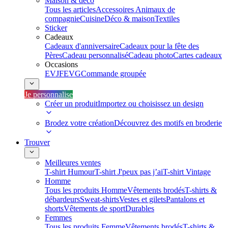
Maison & déco
Tous les articles
Accessoires Animaux de
compagnie
Cuisine
Déco & maison
Textiles
Sticker
Cadeaux
Cadeaux d'anniversaire
Cadeaux pour la fête des
Pères
Cadeau personnalisé
Cadeau photo
Cartes cadeaux
Occasions
EVJF
EVG
Commande groupée
Je personnalise
Créer un produit
Importez ou choisissez un design
Brodez votre création
Découvrez des motifs en broderie
Trouver
Meilleures ventes
T-shirt Humour
T-shirt J'peux pas j’ai
T-shirt Vintage
Homme
Tous les produits Homme
Vêtements brodés
T-shirts &
débardeurs
Sweat-shirts
Vestes et gilets
Pantalons et
shorts
Vêtements de sport
Durables
Femmes
Tous les produits Femme
Vêtements brodés
T-shirts &