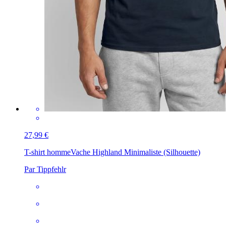
27,99 €
T-shirt homme
Vache Highland Minimaliste (Silhouette)
Par Tippfehlr