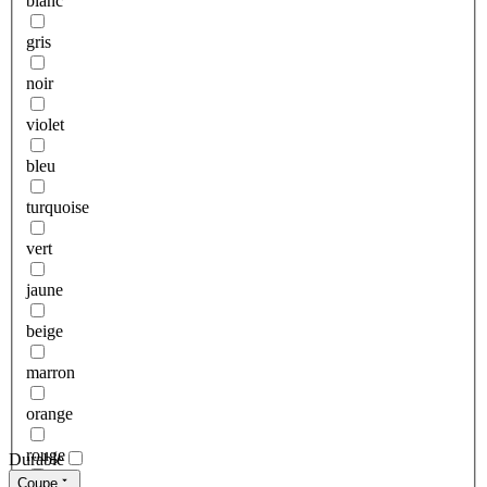
blanc
gris
noir
violet
bleu
turquoise
vert
jaune
beige
marron
orange
rouge
Durable
Coupe