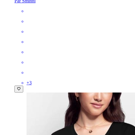
Par Sminni
+
3