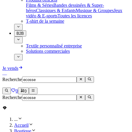
Films & Séries
Bandes dessinées & Super-
héros
Classiques & Enfants
Musique & Groupes
Jeux
vidéo & E-sports
Toutes les licences
T-shirt de la semaine
B2B
Textile personnalisé entreprise
Solutions commerciales
Je vends
Recherche
0
0
Recherche
...
Accueil
Boutique