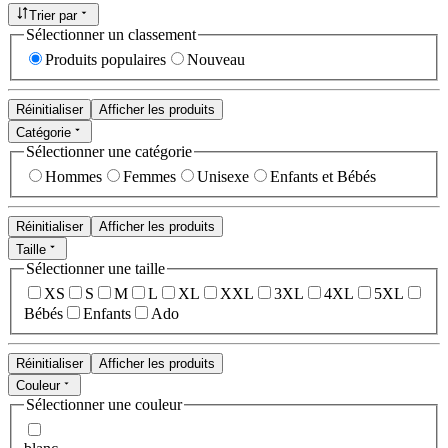
Trier par
Sélectionner un classement
Produits populaires
Nouveau
Réinitialiser
Afficher les produits
Catégorie
Sélectionner une catégorie
Hommes
Femmes
Unisexe
Enfants et Bébés
Réinitialiser
Afficher les produits
Taille
Sélectionner une taille
XS
S
M
L
XL
XXL
3XL
4XL
5XL
Bébés
Enfants
Ado
Réinitialiser
Afficher les produits
Couleur
Sélectionner une couleur