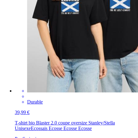
Durable
39,99 €
T-shirt bio Blaster 2.0 coupe oversize Stanley/Stella
Unisexe
Ecossais Ecosse Ecosse Ecosse