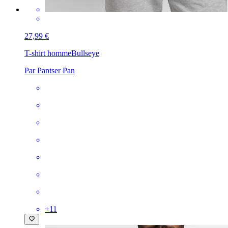
27,99 €
T-shirt homme
Bullseye
Par Pantser Pan
+
11