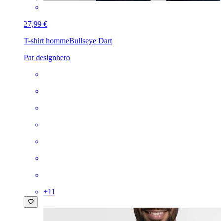
27,99 €
T-shirt homme
Bullseye Dart
Par designhero
+
11