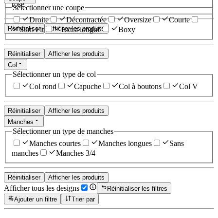
rose
Sélectionner une coupe
Droite
Décontractée
Oversize
Courte
Réinitialiser
Afficher les produits
Slim Fit
Extra longue
Boxy
Réinitialiser
Afficher les produits
Col
Sélectionner un type de col
Col rond
Capuche
Col à boutons
Col V
Réinitialiser
Afficher les produits
Manches
Sélectionner un type de manches
Manches courtes
Manches longues
Sans
manches
Manches 3/4
Réinitialiser
Afficher les produits
Afficher tous les designs
Réinitialiser les filtres
Ajouter un filtre
Trier par