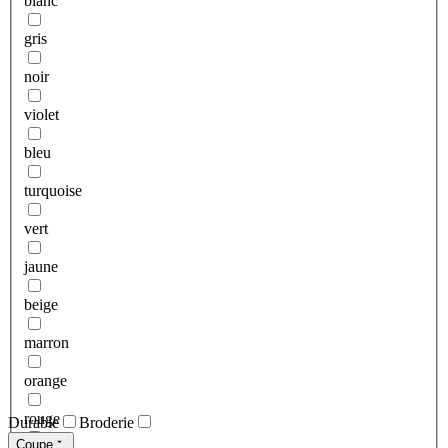
blanc
gris
noir
violet
bleu
turquoise
vert
jaune
beige
marron
orange
rouge
Durable
Broderie
Coupe