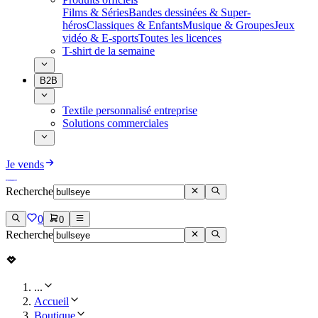
Films & Séries
Bandes dessinées & Super-
héros
Classiques & Enfants
Musique & Groupes
Jeux
vidéo & E-sports
Toutes les licences
T-shirt de la semaine
B2B
Textile personnalisé entreprise
Solutions commerciales
Je vends
Recherche
0
0
Recherche
...
Accueil
Boutique