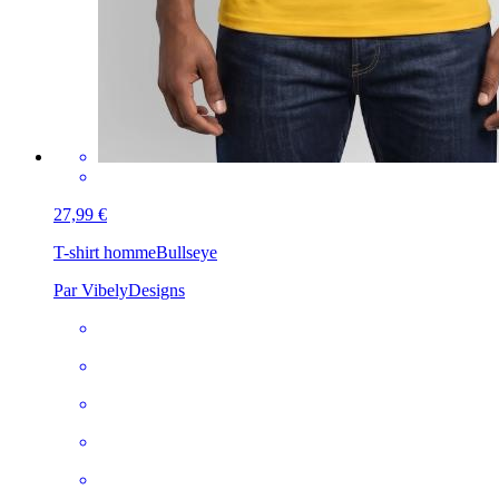
27,99 €
T-shirt homme
Bullseye
Par VibelyDesigns