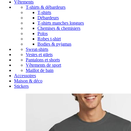
Vêtements
T-shirts & débardeurs
T-shirts
Débardeurs
T-shirts manches longues
Chemises & chemisiers
Polos
Robes t-shirt
Bodies & pyjamas
Sweat-shirts
Vestes et gilets
Pantalons et shorts
Vêtements de sport
Maillot de bain
Accessoires
Maison & déco
Stickers