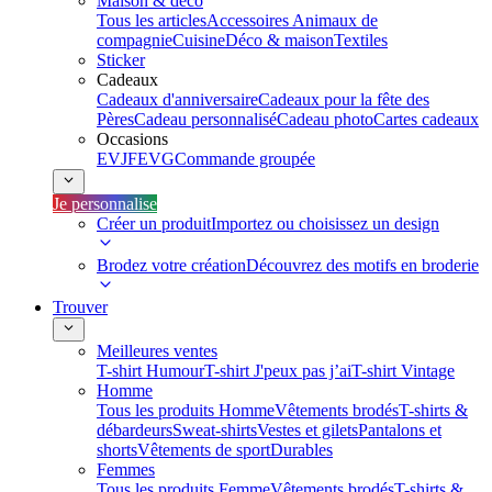
Maison & déco
Tous les articles
Accessoires Animaux de
compagnie
Cuisine
Déco & maison
Textiles
Sticker
Cadeaux
Cadeaux d'anniversaire
Cadeaux pour la fête des
Pères
Cadeau personnalisé
Cadeau photo
Cartes cadeaux
Occasions
EVJF
EVG
Commande groupée
Je personnalise
Créer un produit
Importez ou choisissez un design
Brodez votre création
Découvrez des motifs en broderie
Trouver
Meilleures ventes
T-shirt Humour
T-shirt J'peux pas j’ai
T-shirt Vintage
Homme
Tous les produits Homme
Vêtements brodés
T-shirts &
débardeurs
Sweat-shirts
Vestes et gilets
Pantalons et
shorts
Vêtements de sport
Durables
Femmes
Tous les produits Femme
Vêtements brodés
T-shirts &