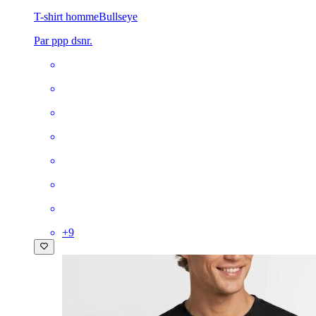
T-shirt homme
Bullseye
Par ppp dsnr.
+
9