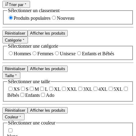
Trier par
Sélectionner un classement
Produits populaires
Nouveau
Réinitialiser
Afficher les produits
Catégorie
Sélectionner une catégorie
Hommes
Femmes
Unisexe
Enfants et Bébés
Réinitialiser
Afficher les produits
Taille
Sélectionner une taille
XS
S
M
L
XL
XXL
3XL
4XL
5XL
Bébés
Enfants
Ado
Réinitialiser
Afficher les produits
Couleur
Sélectionner une couleur