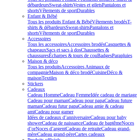
débardeurs
Sweat-shirts
Vestes et gilets
Pantalons et
shorts
Vêtements de sport
Durables
Enfant & Bébé
Tous les produits Enfant & Bébé
Vêtements brodés
T-
shirts & débardeurs
Sweat-shirts
Pantalons et
shorts
Vêtements de sport
Durables
Accessoires
Tous les accessoires
Accessoires brodés
Casquettes &
chapeaux
Sacs et sacs à dos
Chaussettes &
chaussures
Écharpes & tours de cou
Badges
Parapluies
Maison & déco
Tous les produits
Accessoires Animaux de
compagnie
Maison & déco brodé
Cuisine
Déco &
maison
Textiles
Stickers
Cadeaux
Cadeau Homme
Cadeau Femme
Idée cadeau de mariage​
Cadeau pour maman
Cadeau pour papa
Cadeau future
maman
Cadeau futur papa
Cadeau amie & cadeau
ami
Cadeau pour gamer
Idées de cadeaux d’anniversaire
Cadeau pour baby
shower
Cadeau de naissance
Cadeau de baptême
Noces
d’or
Noces d’argent
Cadeau de retraite
Cadeau grand-
mère
Cadeau grand-père
Cartes cadeaux
Produits officiels