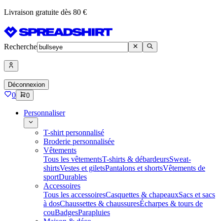
Livraison gratuite dès 80 €
Recherche
Déconnexion
0
0
Personnaliser
T-shirt personnalisé
Broderie personnalisée
Vêtements
Tous les vêtements
T-shirts & débardeurs
Sweat-
shirts
Vestes et gilets
Pantalons et shorts
Vêtements de
sport
Durables
Accessoires
Tous les accessoires
Casquettes & chapeaux
Sacs et sacs
à dos
Chaussettes & chaussures
Écharpes & tours de
cou
Badges
Parapluies