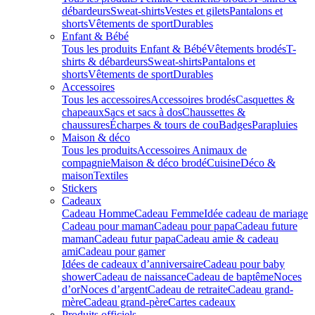
débardeurs
Sweat-shirts
Vestes et gilets
Pantalons et
shorts
Vêtements de sport
Durables
Enfant & Bébé
Tous les produits Enfant & Bébé
Vêtements brodés
T-
shirts & débardeurs
Sweat-shirts
Pantalons et
shorts
Vêtements de sport
Durables
Accessoires
Tous les accessoires
Accessoires brodés
Casquettes &
chapeaux
Sacs et sacs à dos
Chaussettes &
chaussures
Écharpes & tours de cou
Badges
Parapluies
Maison & déco
Tous les produits
Accessoires Animaux de
compagnie
Maison & déco brodé
Cuisine
Déco &
maison
Textiles
Stickers
Cadeaux
Cadeau Homme
Cadeau Femme
Idée cadeau de mariage​
Cadeau pour maman
Cadeau pour papa
Cadeau future
maman
Cadeau futur papa
Cadeau amie & cadeau
ami
Cadeau pour gamer
Idées de cadeaux d’anniversaire
Cadeau pour baby
shower
Cadeau de naissance
Cadeau de baptême
Noces
d’or
Noces d’argent
Cadeau de retraite
Cadeau grand-
mère
Cadeau grand-père
Cartes cadeaux
Produits officiels