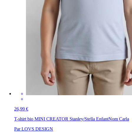
26,99 €
T-shirt bio MINI CREATOR Stanley/Stella Enfant
Nom Carla
Par LOVS DESIGN