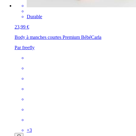
Durable
23,99 €
Body à manches courtes Premium Bébé
Carla
Par freefly
+
3