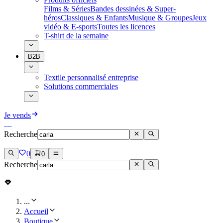
Films & Séries
Bandes dessinées & Super-
héros
Classiques & Enfants
Musique & Groupes
Jeux
vidéo & E-sports
Toutes les licences
T-shirt de la semaine
B2B
Textile personnalisé entreprise
Solutions commerciales
Je vends
Recherche
0
0
Recherche
...
Accueil
Boutique