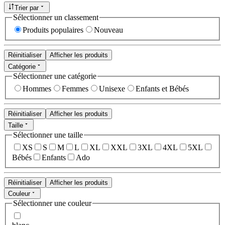
Trier par
Sélectionner un classement
Produits populaires
Nouveau
Réinitialiser
Afficher les produits
Catégorie
Sélectionner une catégorie
Hommes
Femmes
Unisexe
Enfants et Bébés
Réinitialiser
Afficher les produits
Taille
Sélectionner une taille
XS
S
M
L
XL
XXL
3XL
4XL
5XL
Bébés
Enfants
Ado
Réinitialiser
Afficher les produits
Couleur
Sélectionner une couleur