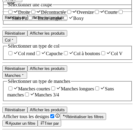
rose
Sélectionner une coupe
Droite
Décontractée
Oversize
Courte
Réinitialiser
Afficher les produits
Slim Fit
Extra longue
Boxy
Réinitialiser
Afficher les produits
Col
Sélectionner un type de col
Col rond
Capuche
Col à boutons
Col V
Réinitialiser
Afficher les produits
Manches
Sélectionner un type de manches
Manches courtes
Manches longues
Sans
manches
Manches 3/4
Réinitialiser
Afficher les produits
Afficher tous les designs
Réinitialiser les filtres
Ajouter un filtre
Trier par