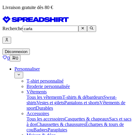
Livraison gratuite dès 80 €
Recherche
Déconnexion
0
0
Personnaliser
T-shirt personnalisé
Broderie personnalisée
Vêtements
Tous les vêtements
T-shirts & débardeurs
Sweat-
shirts
Vestes et gilets
Pantalons et shorts
Vêtements de
sport
Durables
Accessoires
Tous les accessoires
Casquettes & chapeaux
Sacs et sacs
à dos
Chaussettes & chaussures
Écharpes & tours de
cou
Badges
Parapluies