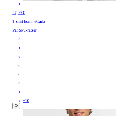
27,99 €
T-shirt homme
Carla
Par Skykratzer
+
10