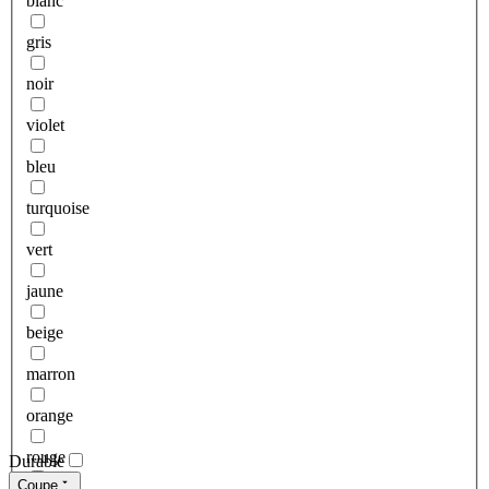
blanc
gris
noir
violet
bleu
turquoise
vert
jaune
beige
marron
orange
rouge
Durable
Coupe