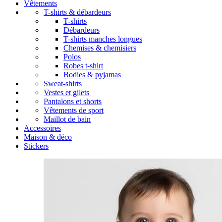
Vêtements
T-shirts & débardeurs
T-shirts
Débardeurs
T-shirts manches longues
Chemises & chemisiers
Polos
Robes t-shirt
Bodies & pyjamas
Sweat-shirts
Vestes et gilets
Pantalons et shorts
Vêtements de sport
Maillot de bain
Accessoires
Maison & déco
Stickers