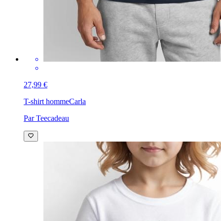
27,99 €
T-shirt homme
Carla
Par Teecadeau