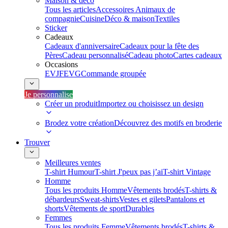
Maison & déco
Tous les articles
Accessoires Animaux de
compagnie
Cuisine
Déco & maison
Textiles
Sticker
Cadeaux
Cadeaux d'anniversaire
Cadeaux pour la fête des
Pères
Cadeau personnalisé
Cadeau photo
Cartes cadeaux
Occasions
EVJF
EVG
Commande groupée
Je personnalise
Créer un produit
Importez ou choisissez un design
Brodez votre création
Découvrez des motifs en broderie
Trouver
Meilleures ventes
T-shirt Humour
T-shirt J'peux pas j’ai
T-shirt Vintage
Homme
Tous les produits Homme
Vêtements brodés
T-shirts &
débardeurs
Sweat-shirts
Vestes et gilets
Pantalons et
shorts
Vêtements de sport
Durables
Femmes
Tous les produits Femme
Vêtements brodés
T-shirts &