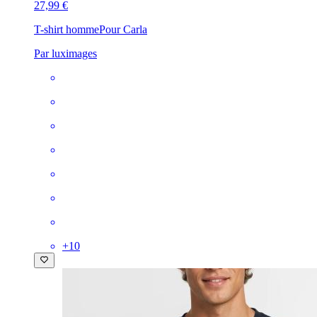
27,99 €
T-shirt homme
Pour Carla
Par luximages
+
10