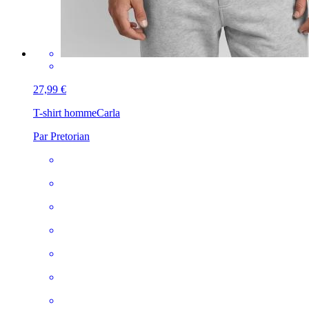
27,99 €
T-shirt homme
Carla
Par Pretorian