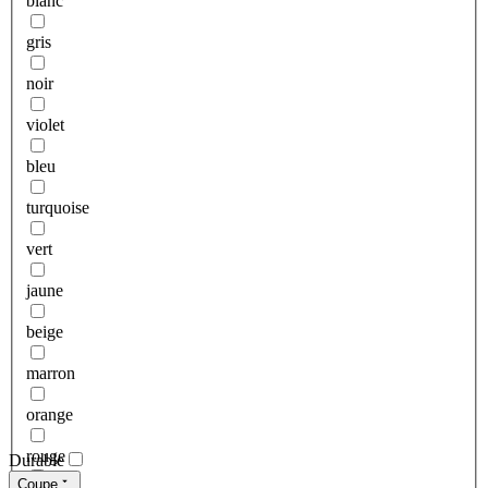
blanc
gris
noir
violet
bleu
turquoise
vert
jaune
beige
marron
orange
rouge
Durable
Coupe