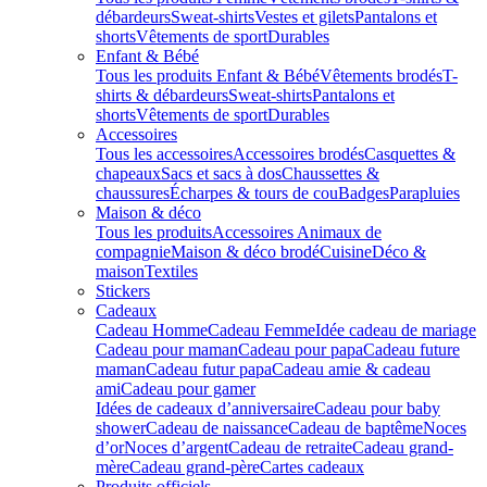
débardeurs
Sweat-shirts
Vestes et gilets
Pantalons et
shorts
Vêtements de sport
Durables
Enfant & Bébé
Tous les produits Enfant & Bébé
Vêtements brodés
T-
shirts & débardeurs
Sweat-shirts
Pantalons et
shorts
Vêtements de sport
Durables
Accessoires
Tous les accessoires
Accessoires brodés
Casquettes &
chapeaux
Sacs et sacs à dos
Chaussettes &
chaussures
Écharpes & tours de cou
Badges
Parapluies
Maison & déco
Tous les produits
Accessoires Animaux de
compagnie
Maison & déco brodé
Cuisine
Déco &
maison
Textiles
Stickers
Cadeaux
Cadeau Homme
Cadeau Femme
Idée cadeau de mariage​
Cadeau pour maman
Cadeau pour papa
Cadeau future
maman
Cadeau futur papa
Cadeau amie & cadeau
ami
Cadeau pour gamer
Idées de cadeaux d’anniversaire
Cadeau pour baby
shower
Cadeau de naissance
Cadeau de baptême
Noces
d’or
Noces d’argent
Cadeau de retraite
Cadeau grand-
mère
Cadeau grand-père
Cartes cadeaux
Produits officiels