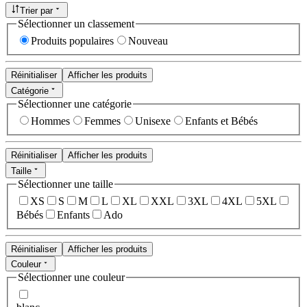
Trier par
Sélectionner un classement
Produits populaires
Nouveau
Réinitialiser
Afficher les produits
Catégorie
Sélectionner une catégorie
Hommes
Femmes
Unisexe
Enfants et Bébés
Réinitialiser
Afficher les produits
Taille
Sélectionner une taille
XS
S
M
L
XL
XXL
3XL
4XL
5XL
Bébés
Enfants
Ado
Réinitialiser
Afficher les produits
Couleur
Sélectionner une couleur