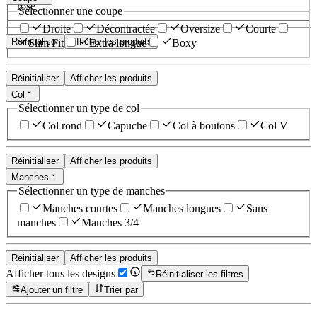
rose
Sélectionner une coupe
Droite
Décontractée
Oversize
Courte
Réinitialiser
Afficher les produits
Slim Fit
Extra longue
Boxy
Réinitialiser
Afficher les produits
Col
Sélectionner un type de col
Col rond
Capuche
Col à boutons
Col V
Réinitialiser
Afficher les produits
Manches
Sélectionner un type de manches
Manches courtes
Manches longues
Sans
manches
Manches 3/4
Réinitialiser
Afficher les produits
Afficher tous les designs
Réinitialiser les filtres
Ajouter un filtre
Trier par