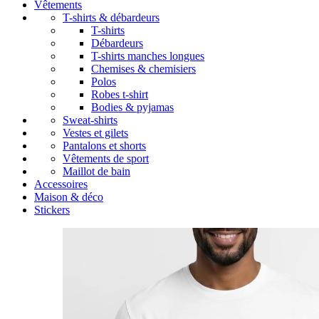
Vêtements
T-shirts & débardeurs
T-shirts
Débardeurs
T-shirts manches longues
Chemises & chemisiers
Polos
Robes t-shirt
Bodies & pyjamas
Sweat-shirts
Vestes et gilets
Pantalons et shorts
Vêtements de sport
Maillot de bain
Accessoires
Maison & déco
Stickers