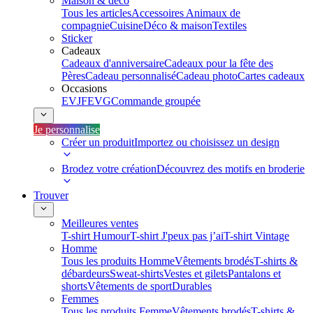
Maison & déco
Tous les articles
Accessoires Animaux de
compagnie
Cuisine
Déco & maison
Textiles
Sticker
Cadeaux
Cadeaux d'anniversaire
Cadeaux pour la fête des
Pères
Cadeau personnalisé
Cadeau photo
Cartes cadeaux
Occasions
EVJF
EVG
Commande groupée
Je personnalise
Créer un produit
Importez ou choisissez un design
Brodez votre création
Découvrez des motifs en broderie
Trouver
Meilleures ventes
T-shirt Humour
T-shirt J'peux pas j’ai
T-shirt Vintage
Homme
Tous les produits Homme
Vêtements brodés
T-shirts &
débardeurs
Sweat-shirts
Vestes et gilets
Pantalons et
shorts
Vêtements de sport
Durables
Femmes
Tous les produits Femme
Vêtements brodés
T-shirts &