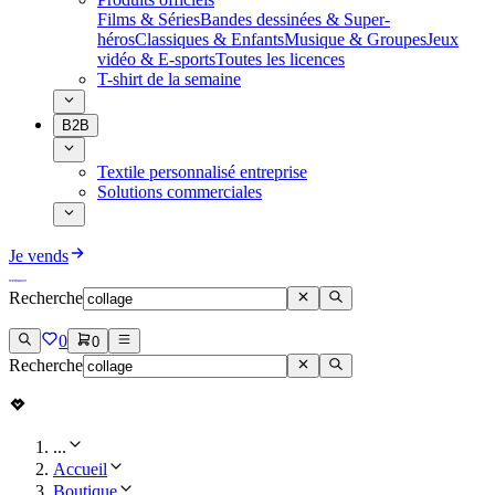
Films & Séries
Bandes dessinées & Super-
héros
Classiques & Enfants
Musique & Groupes
Jeux
vidéo & E-sports
Toutes les licences
T-shirt de la semaine
B2B
Textile personnalisé entreprise
Solutions commerciales
Je vends
Recherche
0
0
Recherche
...
Accueil
Boutique