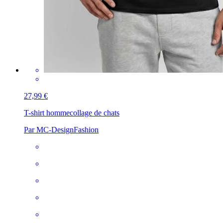
27,99 €
T-shirt homme
collage de chats
Par MC-DesignFashion