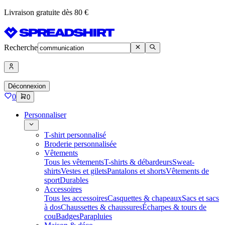
Livraison gratuite dès 80 €
Recherche
Déconnexion
0
0
Personnaliser
T-shirt personnalisé
Broderie personnalisée
Vêtements
Tous les vêtements
T-shirts & débardeurs
Sweat-
shirts
Vestes et gilets
Pantalons et shorts
Vêtements de
sport
Durables
Accessoires
Tous les accessoires
Casquettes & chapeaux
Sacs et sacs
à dos
Chaussettes & chaussures
Écharpes & tours de
cou
Badges
Parapluies