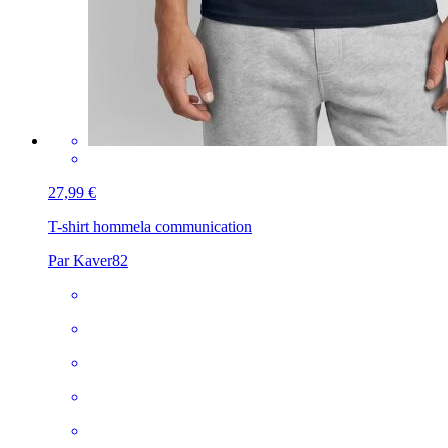
27,99 €
T-shirt homme
la communication
Par Kaver82