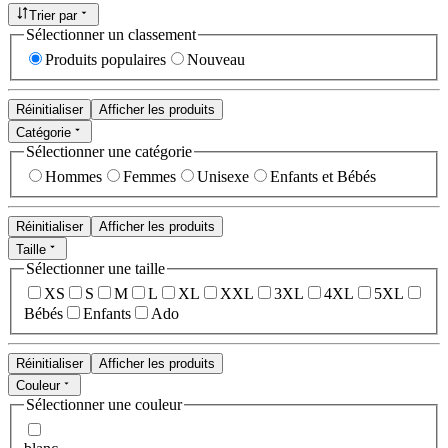
Trier par
Sélectionner un classement
Produits populaires
Nouveau
Réinitialiser
Afficher les produits
Catégorie
Sélectionner une catégorie
Hommes
Femmes
Unisexe
Enfants et Bébés
Réinitialiser
Afficher les produits
Taille
Sélectionner une taille
XS
S
M
L
XL
XXL
3XL
4XL
5XL
Bébés
Enfants
Ado
Réinitialiser
Afficher les produits
Couleur
Sélectionner une couleur