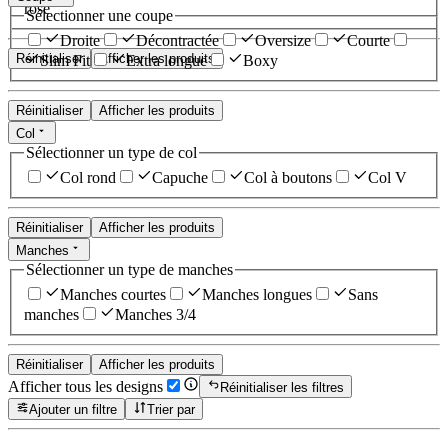
rose
Sélectionner une coupe
Droite
Décontractée
Oversize
Courte
Réinitialiser
Afficher les produits
Slim Fit
Extra longue
Boxy
Réinitialiser
Afficher les produits
Col
Sélectionner un type de col
Col rond
Capuche
Col à boutons
Col V
Réinitialiser
Afficher les produits
Manches
Sélectionner un type de manches
Manches courtes
Manches longues
Sans
manches
Manches 3/4
Réinitialiser
Afficher les produits
Afficher tous les designs
Réinitialiser les filtres
Ajouter un filtre
Trier par