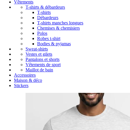
Vêtements
T-shirts & débardeurs
T-shirts
Débardeurs
T-shirts manches longues
Chemises & chemisiers
Polos
Robes t-shirt
Bodies & pyjamas
Sweat-shirts
Vestes et gilets
Pantalons et shorts
Vêtements de sport
Maillot de bain
Accessoires
Maison & déco
Stickers