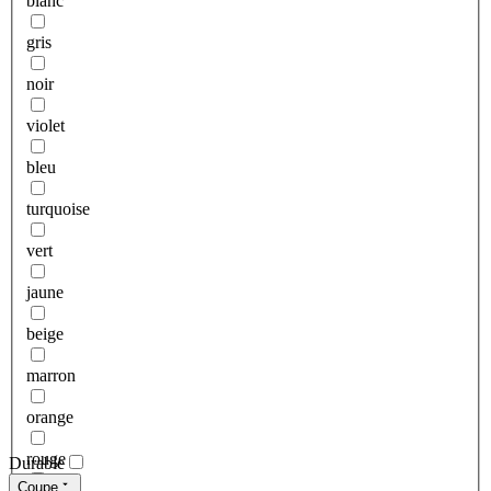
blanc
gris
noir
violet
bleu
turquoise
vert
jaune
beige
marron
orange
rouge
Durable
Coupe