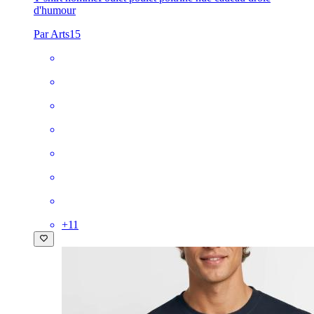
d'humour
Par Arts15
+
11