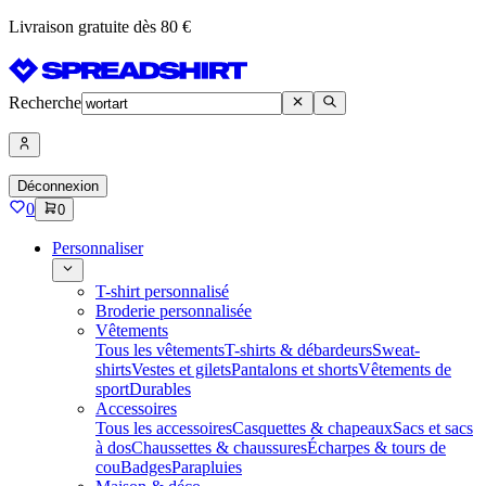
Livraison gratuite dès 80 €
Recherche
Déconnexion
0
0
Personnaliser
T-shirt personnalisé
Broderie personnalisée
Vêtements
Tous les vêtements
T-shirts & débardeurs
Sweat-
shirts
Vestes et gilets
Pantalons et shorts
Vêtements de
sport
Durables
Accessoires
Tous les accessoires
Casquettes & chapeaux
Sacs et sacs
à dos
Chaussettes & chaussures
Écharpes & tours de
cou
Badges
Parapluies