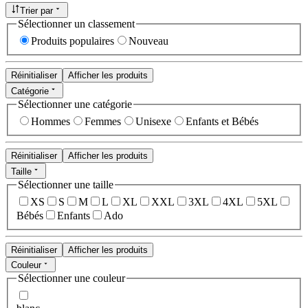
Trier par
Sélectionner un classement
Produits populaires
Nouveau
Réinitialiser
Afficher les produits
Catégorie
Sélectionner une catégorie
Hommes
Femmes
Unisexe
Enfants et Bébés
Réinitialiser
Afficher les produits
Taille
Sélectionner une taille
XS
S
M
L
XL
XXL
3XL
4XL
5XL
Bébés
Enfants
Ado
Réinitialiser
Afficher les produits
Couleur
Sélectionner une couleur