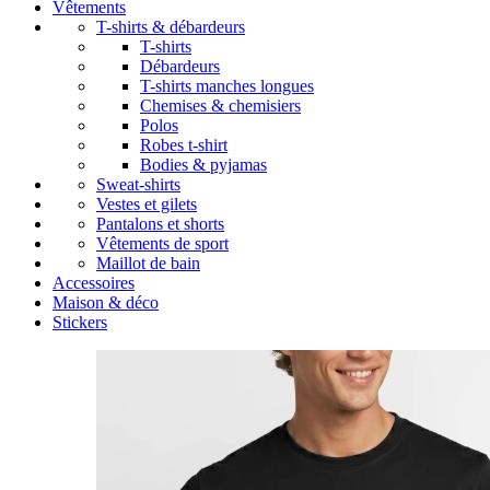
Vêtements
T-shirts & débardeurs
T-shirts
Débardeurs
T-shirts manches longues
Chemises & chemisiers
Polos
Robes t-shirt
Bodies & pyjamas
Sweat-shirts
Vestes et gilets
Pantalons et shorts
Vêtements de sport
Maillot de bain
Accessoires
Maison & déco
Stickers