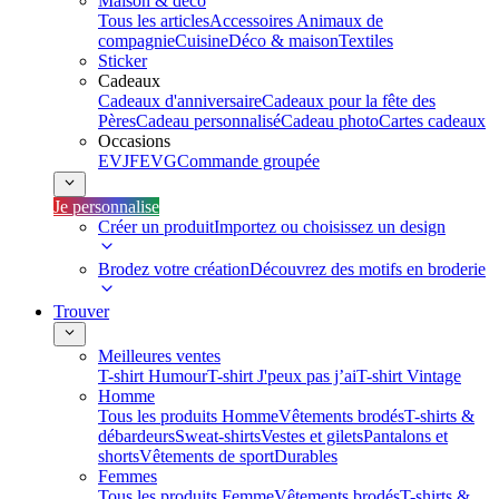
Maison & déco
Tous les articles
Accessoires Animaux de
compagnie
Cuisine
Déco & maison
Textiles
Sticker
Cadeaux
Cadeaux d'anniversaire
Cadeaux pour la fête des
Pères
Cadeau personnalisé
Cadeau photo
Cartes cadeaux
Occasions
EVJF
EVG
Commande groupée
Je personnalise
Créer un produit
Importez ou choisissez un design
Brodez votre création
Découvrez des motifs en broderie
Trouver
Meilleures ventes
T-shirt Humour
T-shirt J'peux pas j’ai
T-shirt Vintage
Homme
Tous les produits Homme
Vêtements brodés
T-shirts &
débardeurs
Sweat-shirts
Vestes et gilets
Pantalons et
shorts
Vêtements de sport
Durables
Femmes
Tous les produits Femme
Vêtements brodés
T-shirts &