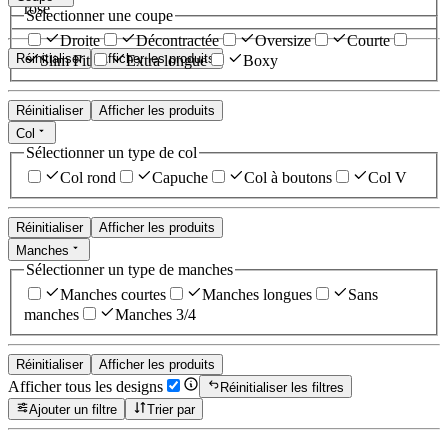
rose
Sélectionner une coupe
Droite
Décontractée
Oversize
Courte
Réinitialiser
Afficher les produits
Slim Fit
Extra longue
Boxy
Réinitialiser
Afficher les produits
Col
Sélectionner un type de col
Col rond
Capuche
Col à boutons
Col V
Réinitialiser
Afficher les produits
Manches
Sélectionner un type de manches
Manches courtes
Manches longues
Sans
manches
Manches 3/4
Réinitialiser
Afficher les produits
Afficher tous les designs
Réinitialiser les filtres
Ajouter un filtre
Trier par