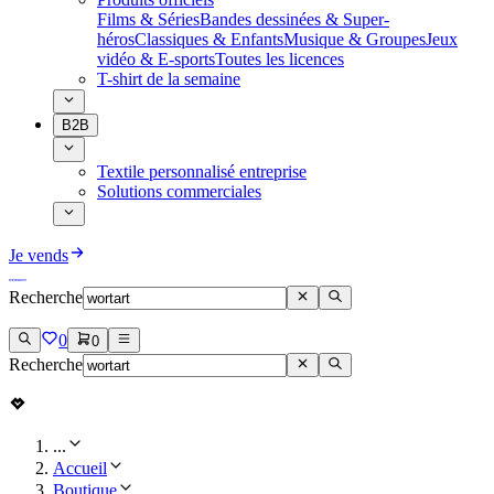
Films & Séries
Bandes dessinées & Super-
héros
Classiques & Enfants
Musique & Groupes
Jeux
vidéo & E-sports
Toutes les licences
T-shirt de la semaine
B2B
Textile personnalisé entreprise
Solutions commerciales
Je vends
Recherche
0
0
Recherche
...
Accueil
Boutique