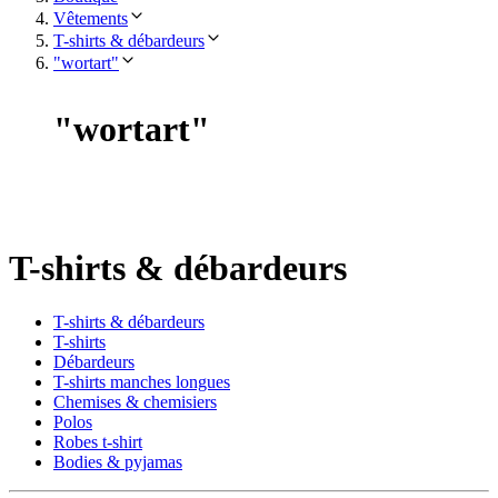
Vêtements
T-shirts & débardeurs
"wortart"
"
wortart
"
T-shirts & débardeurs
T-shirts & débardeurs
T-shirts
Débardeurs
T-shirts manches longues
Chemises & chemisiers
Polos
Robes t-shirt
Bodies & pyjamas