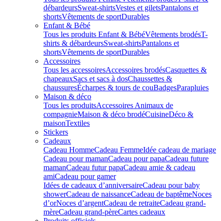
débardeurs
Sweat-shirts
Vestes et gilets
Pantalons et
shorts
Vêtements de sport
Durables
Enfant & Bébé
Tous les produits Enfant & Bébé
Vêtements brodés
T-
shirts & débardeurs
Sweat-shirts
Pantalons et
shorts
Vêtements de sport
Durables
Accessoires
Tous les accessoires
Accessoires brodés
Casquettes &
chapeaux
Sacs et sacs à dos
Chaussettes &
chaussures
Écharpes & tours de cou
Badges
Parapluies
Maison & déco
Tous les produits
Accessoires Animaux de
compagnie
Maison & déco brodé
Cuisine
Déco &
maison
Textiles
Stickers
Cadeaux
Cadeau Homme
Cadeau Femme
Idée cadeau de mariage​
Cadeau pour maman
Cadeau pour papa
Cadeau future
maman
Cadeau futur papa
Cadeau amie & cadeau
ami
Cadeau pour gamer
Idées de cadeaux d’anniversaire
Cadeau pour baby
shower
Cadeau de naissance
Cadeau de baptême
Noces
d’or
Noces d’argent
Cadeau de retraite
Cadeau grand-
mère
Cadeau grand-père
Cartes cadeaux
Produits officiels