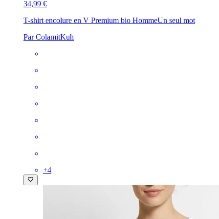
34,99 €
T-shirt encolure en V Premium bio Homme
Un seul mot
Par ColamitKuh
+
4