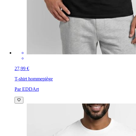
27,99 €
T-shirt homme
piège
Par EDDArt