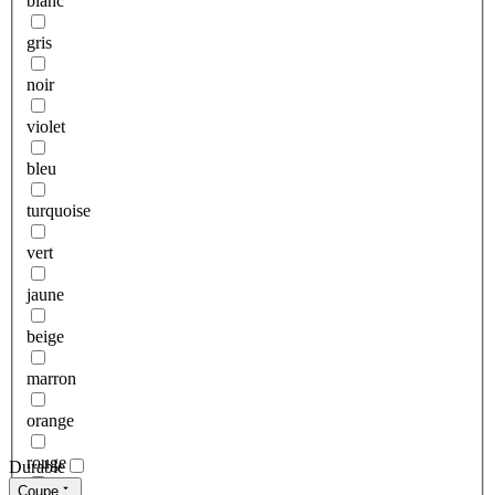
blanc
gris
noir
violet
bleu
turquoise
vert
jaune
beige
marron
orange
rouge
Durable
Coupe