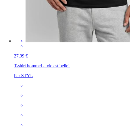
27,99 €
T-shirt homme
La vie est belle!
Par STYL