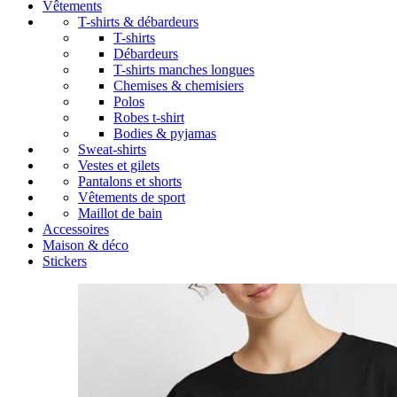
Vêtements
T-shirts & débardeurs
T-shirts
Débardeurs
T-shirts manches longues
Chemises & chemisiers
Polos
Robes t-shirt
Bodies & pyjamas
Sweat-shirts
Vestes et gilets
Pantalons et shorts
Vêtements de sport
Maillot de bain
Accessoires
Maison & déco
Stickers