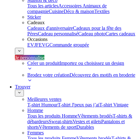
Maison & déco
Tous les articles
Accessoires Animaux de
compagnie
Cuisine
Déco & maison
Textiles
Sticker
Cadeaux
Cadeaux d'anniversaire
Cadeaux pour la fête des
Pères
Cadeau personnalisé
Cadeau photo
Cartes cadeaux
Occasions
EVJF
EVG
Commande groupée
Je personnalise
Créer un produit
Importez ou choisissez un design
Brodez votre création
Découvrez des motifs en broderie
Trouver
Meilleures ventes
T-shirt Humour
T-shirt J'peux pas j’ai
T-shirt Vintage
Homme
Tous les produits Homme
Vêtements brodés
T-shirts &
débardeurs
Sweat-shirts
Vestes et gilets
Pantalons et
shorts
Vêtements de sport
Durables
Femmes
Tous les produits Femme
Vêtements brodés
T-shirts &