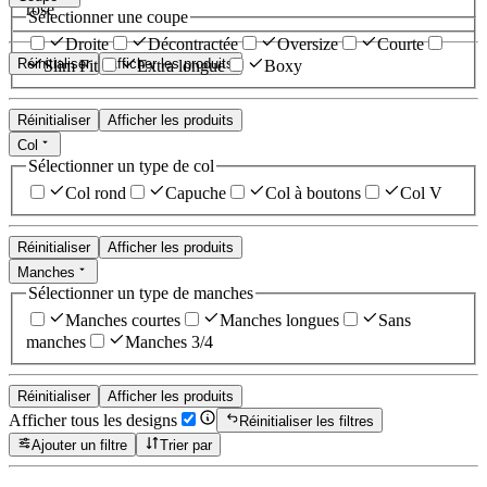
rose
Sélectionner une coupe
Droite
Décontractée
Oversize
Courte
Réinitialiser
Afficher les produits
Slim Fit
Extra longue
Boxy
Réinitialiser
Afficher les produits
Col
Sélectionner un type de col
Col rond
Capuche
Col à boutons
Col V
Réinitialiser
Afficher les produits
Manches
Sélectionner un type de manches
Manches courtes
Manches longues
Sans
manches
Manches 3/4
Réinitialiser
Afficher les produits
Afficher tous les designs
Réinitialiser les filtres
Ajouter un filtre
Trier par