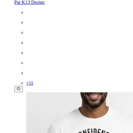
Par K13 Design
+
11