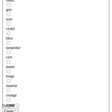
blanc
gris
noir
violet
bleu
turquoise
vert
jaune
beige
marron
orange
rouge
Durable
Coupe