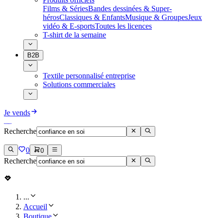
Films & Séries
Bandes dessinées & Super-
héros
Classiques & Enfants
Musique & Groupes
Jeux
vidéo & E-sports
Toutes les licences
T-shirt de la semaine
B2B
Textile personnalisé entreprise
Solutions commerciales
Je vends
Recherche
0
0
Recherche
...
Accueil
Boutique