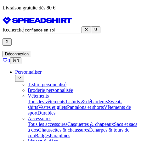
Livraison gratuite dès 80 €
Recherche
Déconnexion
0
0
Personnaliser
T-shirt personnalisé
Broderie personnalisée
Vêtements
Tous les vêtements
T-shirts & débardeurs
Sweat-
shirts
Vestes et gilets
Pantalons et shorts
Vêtements de
sport
Durables
Accessoires
Tous les accessoires
Casquettes & chapeaux
Sacs et sacs
à dos
Chaussettes & chaussures
Écharpes & tours de
cou
Badges
Parapluies