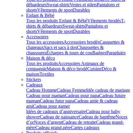
débardeurs
Sweat-shirts
Vestes et gilets
Pantalons et
shorts
Vêtements de sport
Durables
Enfant & Bébé
Tous les produits Enfant & Bébé
Vêtements brodés
T-
shirts & débardeurs
Sweat-shirts
Pantalons et
shorts
Vêtements de sport
Durables
Accessoires
Tous les accessoires
Accessoires brodés
Casquettes &
chapeaux
Sacs et sacs à dos
Chaussettes &
chaussures
Écharpes & tours de cou
Badges
Parapluies
Maison & déco
Tous les produits
Accessoires Animaux de
compagnie
Maison & déco brodé
Cuisine
Déco &
maison
Textiles
Stickers
Cadeaux
Cadeau Homme
Cadeau Femme
Idée cadeau de mariage​
Cadeau pour maman
Cadeau pour papa
Cadeau future
maman
Cadeau futur papa
Cadeau amie & cadeau
ami
Cadeau pour gamer
Idées de cadeaux d’anniversaire
Cadeau pour baby
shower
Cadeau de naissance
Cadeau de baptême
Noces
d’or
Noces d’argent
Cadeau de retraite
Cadeau grand-
mère
Cadeau grand-père
Cartes cadeaux
Produits officiels