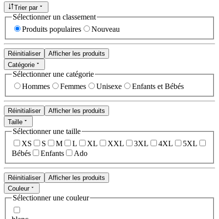
Trier par
Sélectionner un classement
Produits populaires
Nouveau
Réinitialiser
Afficher les produits
Catégorie
Sélectionner une catégorie
Hommes
Femmes
Unisexe
Enfants et Bébés
Réinitialiser
Afficher les produits
Taille
Sélectionner une taille
XS
S
M
L
XL
XXL
3XL
4XL
5XL
Bébés
Enfants
Ado
Réinitialiser
Afficher les produits
Couleur
Sélectionner une couleur