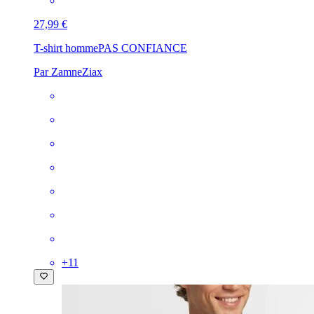
27,99 €
T-shirt homme
PAS CONFIANCE
Par ZamneZiax
+
11